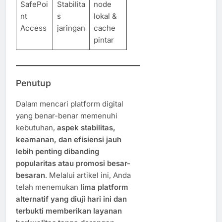
SafePoi
Stabilita
node
nt
s
lokal &
Access
jaringan
cache
pintar
Penutup
Dalam mencari platform digital
yang benar-benar memenuhi
kebutuhan,
aspek stabilitas,
keamanan, dan efisiensi jauh
lebih penting dibanding
popularitas atau promosi besar-
besaran
. Melalui artikel ini, Anda
telah menemukan
lima platform
alternatif yang diuji hari ini dan
terbukti memberikan layanan