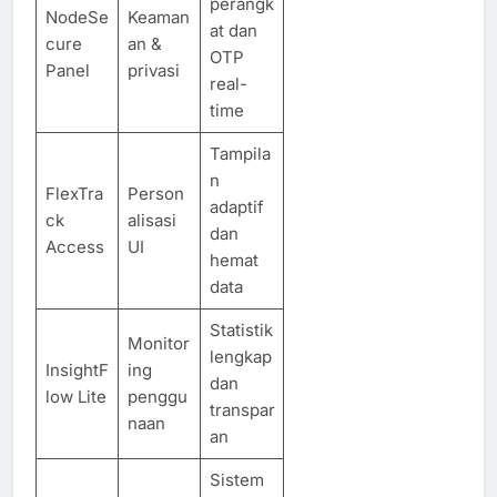
perangk
NodeSe
Keaman
at dan
cure
an &
OTP
Panel
privasi
real-
time
Tampila
n
FlexTra
Person
adaptif
ck
alisasi
dan
Access
UI
hemat
data
Statistik
Monitor
lengkap
InsightF
ing
dan
low Lite
penggu
transpar
naan
an
Sistem