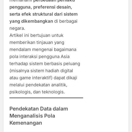
pengguna, preferensi desain,
serta efek struktural dari sistem
yang dikembangkan
di berbagai
negara.
Artikel ini bertujuan untuk
memberikan tinjauan yang
mendalam mengenai bagaimana
pola interaksi pengguna Asia
terhadap sistem berbasis peluang
(misalnya sistem hadiah digital
atau game interaktif) dapat dikaji
melalui pendekatan analitik,
psikologis, dan teknologis.
Pendekatan Data dalam
Menganalisis Pola
Kemenangan