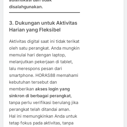
disalahgunakan.
3. Dukungan untuk Aktivitas
Harian yang Fleksibel
Aktivitas digital saat ini tidak terikat
oleh satu perangkat. Anda mungkin
memulai hari dengan laptop,
melanjutkan pekerjaan di tablet,
lalu merespons pesan dari
smartphone. HORAS88 memahami
kebutuhan tersebut dan
memberikan
akses login yang
sinkron di berbagai perangkat
,
tanpa perlu verifikasi berulang jika
perangkat telah ditandai aman.
Hal ini memungkinkan Anda untuk
tetap fokus pada aktivitas, tanpa