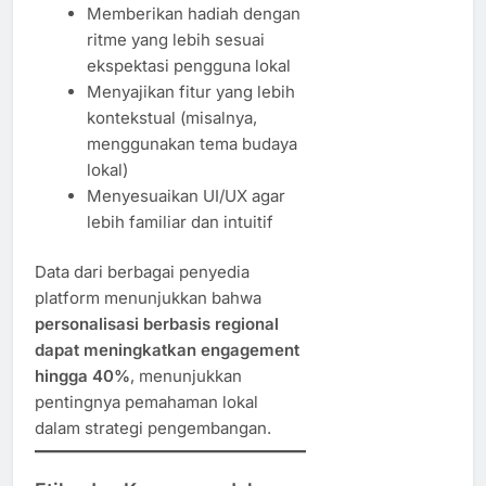
Memberikan hadiah dengan
ritme yang lebih sesuai
ekspektasi pengguna lokal
Menyajikan fitur yang lebih
kontekstual (misalnya,
menggunakan tema budaya
lokal)
Menyesuaikan UI/UX agar
lebih familiar dan intuitif
Data dari berbagai penyedia
platform menunjukkan bahwa
personalisasi berbasis regional
dapat meningkatkan engagement
hingga 40%
, menunjukkan
pentingnya pemahaman lokal
dalam strategi pengembangan.