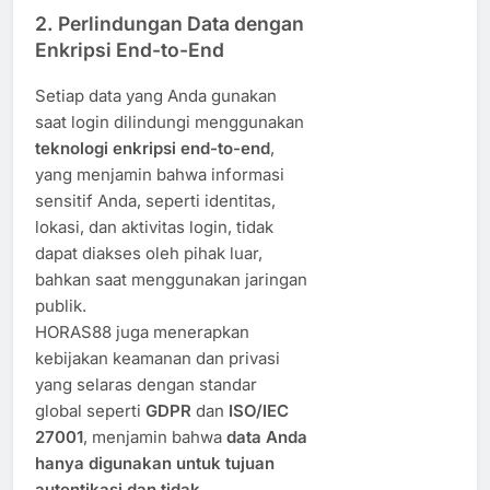
2. Perlindungan Data dengan
Enkripsi End-to-End
Setiap data yang Anda gunakan
saat login dilindungi menggunakan
teknologi enkripsi end-to-end
,
yang menjamin bahwa informasi
sensitif Anda, seperti identitas,
lokasi, dan aktivitas login, tidak
dapat diakses oleh pihak luar,
bahkan saat menggunakan jaringan
publik.
HORAS88 juga menerapkan
kebijakan keamanan dan privasi
yang selaras dengan standar
global seperti
GDPR
dan
ISO/IEC
27001
, menjamin bahwa
data Anda
hanya digunakan untuk tujuan
autentikasi dan tidak