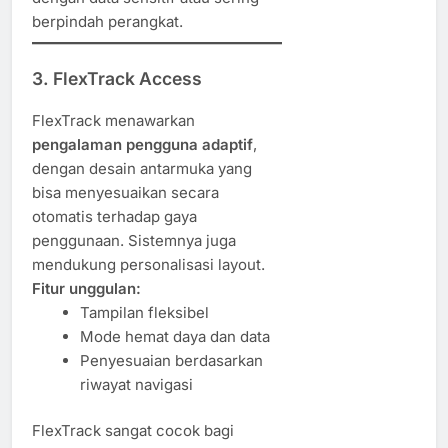
berpindah perangkat.
3.
FlexTrack Access
FlexTrack menawarkan
pengalaman pengguna adaptif
,
dengan desain antarmuka yang
bisa menyesuaikan secara
otomatis terhadap gaya
penggunaan. Sistemnya juga
mendukung personalisasi layout.
Fitur unggulan:
Tampilan fleksibel
Mode hemat daya dan data
Penyesuaian berdasarkan
riwayat navigasi
FlexTrack sangat cocok bagi