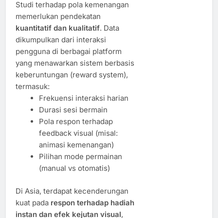
Studi terhadap pola kemenangan
memerlukan pendekatan
kuantitatif dan kualitatif
. Data
dikumpulkan dari interaksi
pengguna di berbagai platform
yang menawarkan sistem berbasis
keberuntungan (reward system),
termasuk:
Frekuensi interaksi harian
Durasi sesi bermain
Pola respon terhadap
feedback visual (misal:
animasi kemenangan)
Pilihan mode permainan
(manual vs otomatis)
Di Asia, terdapat kecenderungan
kuat pada
respon terhadap hadiah
instan dan efek kejutan visual
,