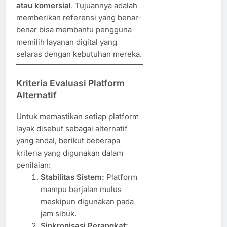
atau komersial
. Tujuannya adalah
memberikan referensi yang benar-
benar bisa membantu pengguna
memilih layanan digital yang
selaras dengan kebutuhan mereka.
Kriteria Evaluasi Platform
Alternatif
Untuk memastikan setiap platform
layak disebut sebagai alternatif
yang andal, berikut beberapa
kriteria yang digunakan dalam
penilaian:
Stabilitas Sistem:
Platform
mampu berjalan mulus
meskipun digunakan pada
jam sibuk.
Sinkronisasi Perangkat: