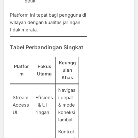
detik
Platform ini tepat bagi pengguna di
wilayah dengan kualitas jaringan
tidak merata.
Tabel Perbandingan Singkat
Keungg
Platfor
Fokus
ulan
m
Utama
Khas
Navigas
Stream
Efisiens
i cepat
Access
i & UI
& mode
UI
ringan
koneksi
lambat
Kontrol