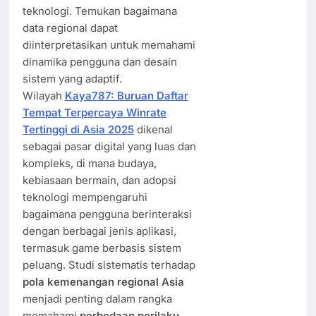
teknologi. Temukan bagaimana
data regional dapat
diinterpretasikan untuk memahami
dinamika pengguna dan desain
sistem yang adaptif.
Wilayah
Kaya787: Buruan Daftar
Tempat Terpercaya Winrate
Tertinggi di Asia 2025
dikenal
sebagai pasar digital yang luas dan
kompleks, di mana budaya,
kebiasaan bermain, dan adopsi
teknologi mempengaruhi
bagaimana pengguna berinteraksi
dengan berbagai jenis aplikasi,
termasuk game berbasis sistem
peluang. Studi sistematis terhadap
pola kemenangan regional Asia
menjadi penting dalam rangka
memahami
perbedaan perilaku