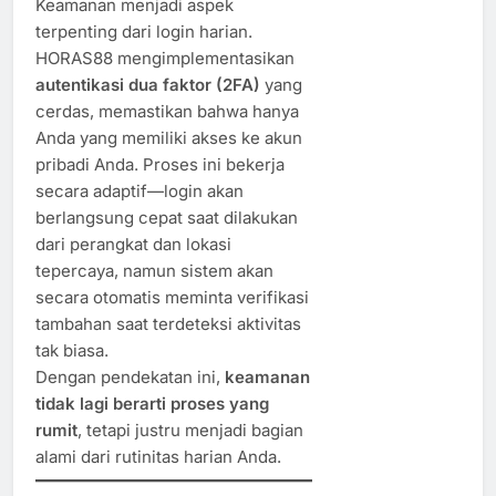
Keamanan menjadi aspek
terpenting dari login harian.
HORAS88 mengimplementasikan
autentikasi dua faktor (2FA)
yang
cerdas, memastikan bahwa hanya
Anda yang memiliki akses ke akun
pribadi Anda. Proses ini bekerja
secara adaptif—login akan
berlangsung cepat saat dilakukan
dari perangkat dan lokasi
tepercaya, namun sistem akan
secara otomatis meminta verifikasi
tambahan saat terdeteksi aktivitas
tak biasa.
Dengan pendekatan ini,
keamanan
tidak lagi berarti proses yang
rumit
, tetapi justru menjadi bagian
alami dari rutinitas harian Anda.