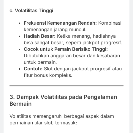
c. Volatilitas Tinggi
Frekuensi Kemenangan Rendah:
Kombinasi
kemenangan jarang muncul.
Hadiah Besar:
Ketika menang, hadiahnya
bisa sangat besar, seperti jackpot progresif.
Cocok untuk Pemain Berisiko Tinggi:
Dibutuhkan anggaran besar dan kesabaran
untuk bermain.
Contoh:
Slot dengan jackpot progresif atau
fitur bonus kompleks.
3. Dampak Volatilitas pada Pengalaman
Bermain
Volatilitas memengaruhi berbagai aspek dalam
permainan ular slot, termasuk: