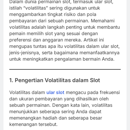
Dalam dunia permainan slot, termasuk ular slot,
istilah “volatilitas” sering digunakan untuk
menggambarkan tingkat risiko dan pola
pembayaran dari sebuah permainan. Memahami
volatilitas adalah langkah penting untuk membantu
pemain memilih slot yang sesuai dengan
preferensi dan anggaran mereka. Artikel ini
mengupas tuntas apa itu volatilitas dalam ular slot,
jenis-jenisnya, serta bagaimana memanfaatkannya
untuk meningkatkan pengalaman bermain Anda.
1. Pengertian Volatilitas dalam Slot
Volatilitas dalam
ular slot
mengacu pada frekuensi
dan ukuran pembayaran yang dihasilkan oleh
sebuah permainan. Dengan kata lain, volatilitas
menunjukkan seberapa sering Anda dapat
memenangkan hadiah dan seberapa besar
kemenangan tersebut.