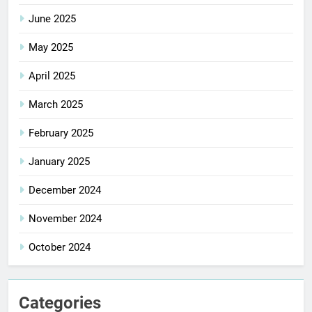
June 2025
May 2025
April 2025
March 2025
February 2025
January 2025
December 2024
November 2024
October 2024
Categories