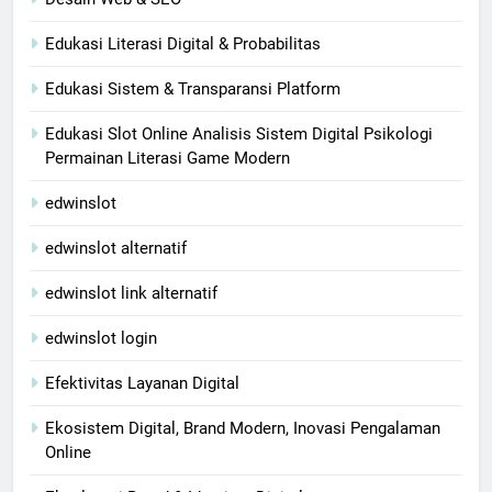
Edukasi Literasi Digital & Probabilitas
Edukasi Sistem & Transparansi Platform
Edukasi Slot Online Analisis Sistem Digital Psikologi
Permainan Literasi Game Modern
edwinslot
edwinslot alternatif
edwinslot link alternatif
edwinslot login
Efektivitas Layanan Digital
Ekosistem Digital, Brand Modern, Inovasi Pengalaman
Online