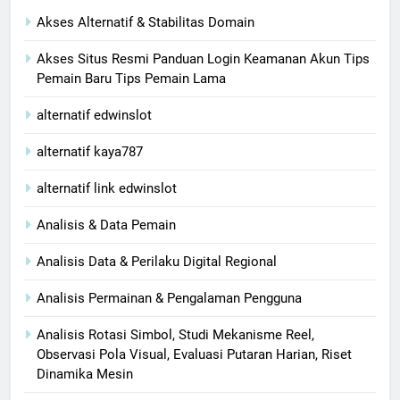
Akses Alternatif & Stabilitas Domain
Akses Situs Resmi Panduan Login Keamanan Akun Tips
Pemain Baru Tips Pemain Lama
alternatif edwinslot
alternatif kaya787
alternatif link edwinslot
Analisis & Data Pemain
Analisis Data & Perilaku Digital Regional
Analisis Permainan & Pengalaman Pengguna
Analisis Rotasi Simbol, Studi Mekanisme Reel,
Observasi Pola Visual, Evaluasi Putaran Harian, Riset
Dinamika Mesin