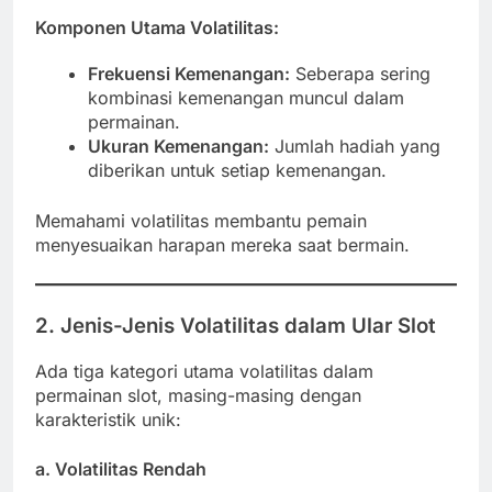
Komponen Utama Volatilitas:
Frekuensi Kemenangan:
Seberapa sering
kombinasi kemenangan muncul dalam
permainan.
Ukuran Kemenangan:
Jumlah hadiah yang
diberikan untuk setiap kemenangan.
Memahami volatilitas membantu pemain
menyesuaikan harapan mereka saat bermain.
2. Jenis-Jenis Volatilitas dalam Ular Slot
Ada tiga kategori utama volatilitas dalam
permainan slot, masing-masing dengan
karakteristik unik:
a. Volatilitas Rendah