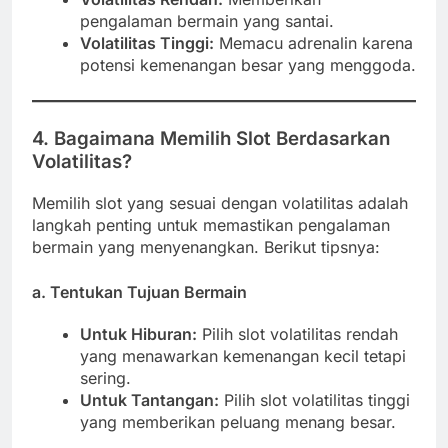
pengalaman bermain yang santai.
Volatilitas Tinggi:
Memacu adrenalin karena
potensi kemenangan besar yang menggoda.
4. Bagaimana Memilih Slot Berdasarkan
Volatilitas?
Memilih slot yang sesuai dengan volatilitas adalah
langkah penting untuk memastikan pengalaman
bermain yang menyenangkan. Berikut tipsnya:
a. Tentukan Tujuan Bermain
Untuk Hiburan:
Pilih slot volatilitas rendah
yang menawarkan kemenangan kecil tetapi
sering.
Untuk Tantangan:
Pilih slot volatilitas tinggi
yang memberikan peluang menang besar.