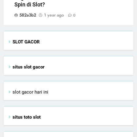
Spin di Slot?
582a3b2
1 year ago
0
SLOT GACOR
situs slot gacor
slot gacor hari ini
situs toto slot