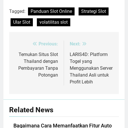
Tagged:
Panduan Slot Online
Strategi Slot
Ular Slot
volatilitas slot
Previous:
Next:
Post
navigation
Temukan Situs Slot
LARIS4D: Platform
Thailand dengan
Togel yang
Pembayaran Tanpa
Menggunakan Server
Potongan
Thailand Asli untuk
Profit Lebih
Related News
Bagaimana Cara Memanfaatkan Fitur Auto