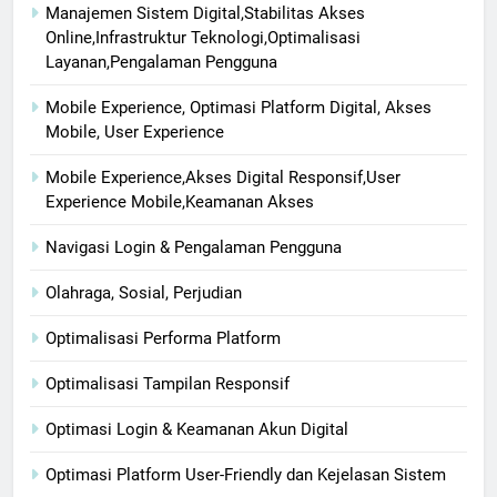
Manajemen Sistem Digital,Stabilitas Akses
Online,Infrastruktur Teknologi,Optimalisasi
Layanan,Pengalaman Pengguna
Mobile Experience, Optimasi Platform Digital, Akses
Mobile, User Experience
Mobile Experience,Akses Digital Responsif,User
Experience Mobile,Keamanan Akses
Navigasi Login & Pengalaman Pengguna
Olahraga, Sosial, Perjudian
Optimalisasi Performa Platform
Optimalisasi Tampilan Responsif
Optimasi Login & Keamanan Akun Digital
Optimasi Platform User-Friendly dan Kejelasan Sistem