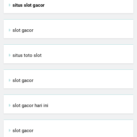
situs slot gacor
slot gacor
situs toto slot
slot gacor
slot gacor hari ini
slot gacor