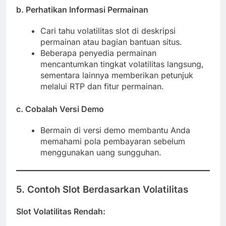
b. Perhatikan Informasi Permainan
Cari tahu volatilitas slot di deskripsi
permainan atau bagian bantuan situs.
Beberapa penyedia permainan
mencantumkan tingkat volatilitas langsung,
sementara lainnya memberikan petunjuk
melalui RTP dan fitur permainan.
c. Cobalah Versi Demo
Bermain di versi demo membantu Anda
memahami pola pembayaran sebelum
menggunakan uang sungguhan.
5. Contoh Slot Berdasarkan Volatilitas
Slot Volatilitas Rendah: