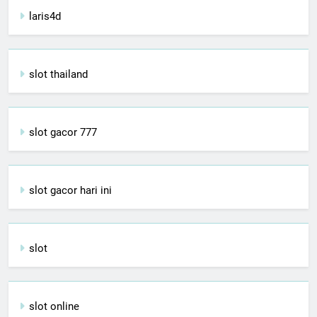
laris4d
slot thailand
slot gacor 777
slot gacor hari ini
slot
slot online