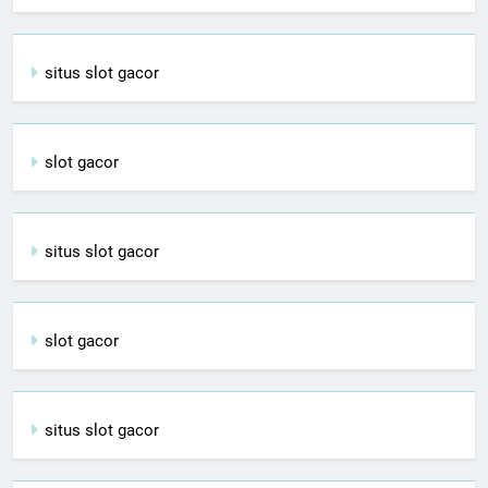
situs slot gacor
slot gacor
situs slot gacor
slot gacor
situs slot gacor