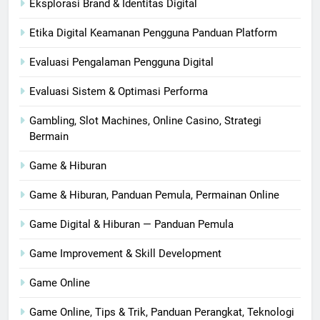
Eksplorasi Brand & Identitas Digital
Etika Digital Keamanan Pengguna Panduan Platform
Evaluasi Pengalaman Pengguna Digital
Evaluasi Sistem & Optimasi Performa
Gambling, Slot Machines, Online Casino, Strategi
Bermain
Game & Hiburan
Game & Hiburan, Panduan Pemula, Permainan Online
Game Digital & Hiburan — Panduan Pemula
Game Improvement & Skill Development
Game Online
Game Online, Tips & Trik, Panduan Perangkat, Teknologi