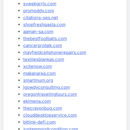
svwebgrrls.com
promoddy.com
citations-ses.net
shopfreshpasta.com
aaman-sa.com
thebestfootballs.com
cancerprotalk.com
mayfieldcellphonerepairs.com
textilesblankas.com
xcitenow.com
makanarea.com
smartmum.org
jgowdyconsulting.com
oregontravelingtours.com
ekimena.com
thecrayonbug.com
clouddesktopservice.com
bitlink-defi.com
systemgoodcondition.com