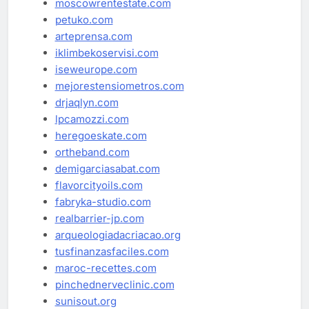
moscowrentestate.com
petuko.com
arteprensa.com
iklimbekoservisi.com
iseweurope.com
mejorestensiometros.com
drjaqlyn.com
lpcamozzi.com
heregoeskate.com
ortheband.com
demigarciasabat.com
flavorcityoils.com
fabryka-studio.com
realbarrier-jp.com
arqueologiadacriacao.org
tusfinanzasfaciles.com
maroc-recettes.com
pinchednerveclinic.com
sunisout.org