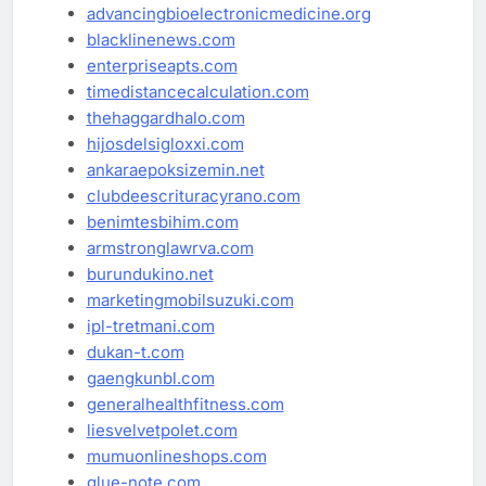
advancingbioelectronicmedicine.org
blacklinenews.com
enterpriseapts.com
timedistancecalculation.com
thehaggardhalo.com
hijosdelsigloxxi.com
ankaraepoksizemin.net
clubdeescrituracyrano.com
benimtesbihim.com
armstronglawrva.com
burundukino.net
marketingmobilsuzuki.com
ipl-tretmani.com
dukan-t.com
gaengkunbl.com
generalhealthfitness.com
liesvelvetpolet.com
mumuonlineshops.com
glue-note.com