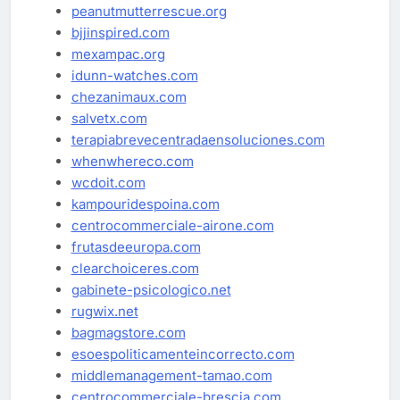
peanutmutterrescue.org
bjjinspired.com
mexampac.org
idunn-watches.com
chezanimaux.com
salvetx.com
terapiabrevecentradaensoluciones.com
whenwhereco.com
wcdoit.com
kampouridespoina.com
centrocommerciale-airone.com
frutasdeeuropa.com
clearchoiceres.com
gabinete-psicologico.net
rugwix.net
bagmagstore.com
esoespoliticamenteincorrecto.com
middlemanagement-tamao.com
centrocommerciale-brescia.com