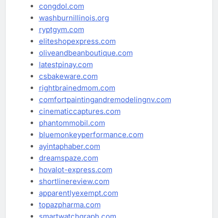
congdol.com
washburnillinois.org
ryptgym.com
eliteshopexpress.com
oliveandbeanboutique.com
latestpinay.com
csbakeware.com
rightbrainedmom.com
comfortpaintingandremodelingnv.com
cinematiccaptures.com
phantommobil.com
bluemonkeyperformance.com
ayintaphaber.com
dreamspaze.com
hovalot-express.com
shortlinereview.com
apparentlyexempt.com
topazpharma.com
smartwatchgraph.com