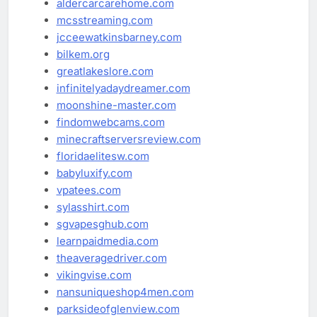
aldercarcarehome.com
mcsstreaming.com
jcceewatkinsbarney.com
bilkem.org
greatlakeslore.com
infinitelyadaydreamer.com
moonshine-master.com
findomwebcams.com
minecraftserversreview.com
floridaelitesw.com
babyluxify.com
vpatees.com
sylasshirt.com
sgvapesghub.com
learnpaidmedia.com
theaveragedriver.com
vikingvise.com
nansuniqueshop4men.com
parksideofglenview.com