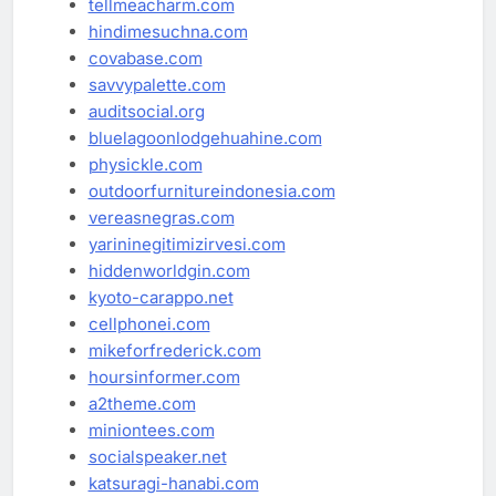
tellmeacharm.com
hindimesuchna.com
covabase.com
savvypalette.com
auditsocial.org
bluelagoonlodgehuahine.com
physickle.com
outdoorfurnitureindonesia.com
vereasnegras.com
yarininegitimizirvesi.com
hiddenworldgin.com
kyoto-carappo.net
cellphonei.com
mikeforfrederick.com
hoursinformer.com
a2theme.com
miniontees.com
socialspeaker.net
katsuragi-hanabi.com