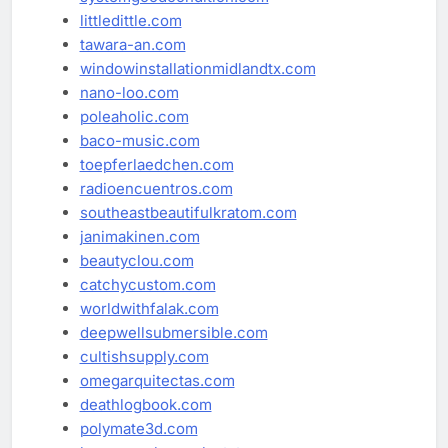
littledittle.com
tawara-an.com
windowinstallationmidlandtx.com
nano-loo.com
poleaholic.com
baco-music.com
toepferlaedchen.com
radioencuentros.com
southeastbeautifulkratom.com
janimakinen.com
beautyclou.com
catchycustom.com
worldwithfalak.com
deepwellsubmersible.com
cultishsupply.com
omegarquitectas.com
deathlogbook.com
polymate3d.com