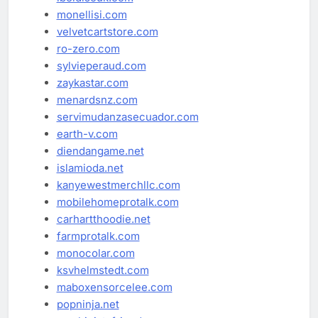
monellisi.com
velvetcartstore.com
ro-zero.com
sylvieperaud.com
zaykastar.com
menardsnz.com
servimudanzasecuador.com
earth-v.com
diendangame.net
islamioda.net
kanyewestmerchllc.com
mobilehomeprotalk.com
carhartthoodie.net
farmprotalk.com
monocolar.com
ksvhelmstedt.com
maboxensorcelee.com
popninja.net