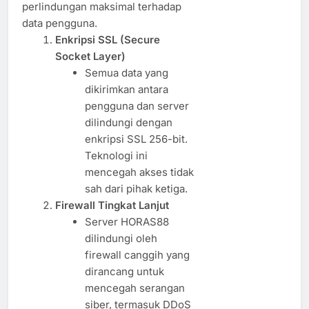
perlindungan maksimal terhadap
data pengguna.
Enkripsi SSL (Secure
Socket Layer)
Semua data yang
dikirimkan antara
pengguna dan server
dilindungi dengan
enkripsi SSL 256-bit.
Teknologi ini
mencegah akses tidak
sah dari pihak ketiga.
Firewall Tingkat Lanjut
Server HORAS88
dilindungi oleh
firewall canggih yang
dirancang untuk
mencegah serangan
siber, termasuk DDoS