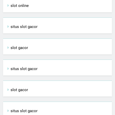
slot online
situs slot gacor
slot gacor
situs slot gacor
slot gacor
situs slot gacor