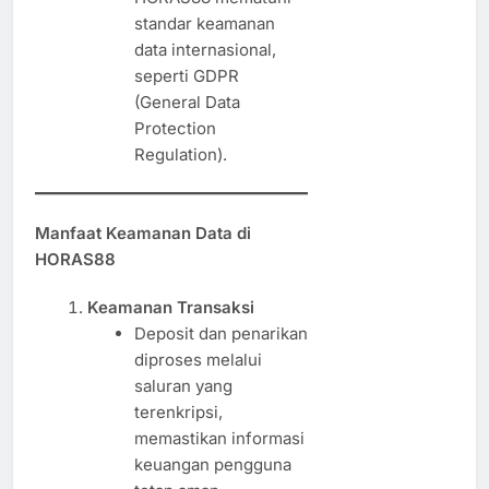
standar keamanan
data internasional,
seperti GDPR
(General Data
Protection
Regulation).
Manfaat Keamanan Data di
HORAS88
Keamanan Transaksi
Deposit dan penarikan
diproses melalui
saluran yang
terenkripsi,
memastikan informasi
keuangan pengguna