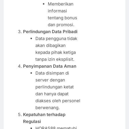
Memberikan
informasi
tentang bonus
dan promosi.
Perlindungan Data Pribadi
Data pengguna tidak
akan dibagikan
kepada pihak ketiga
tanpa izin eksplisit.
Penyimpanan Data Aman
Data disimpan di
server dengan
perlindungan ketat
dan hanya dapat
diakses oleh personel
berwenang.
Kepatuhan terhadap
Regulasi
HORAS88 mematuhi