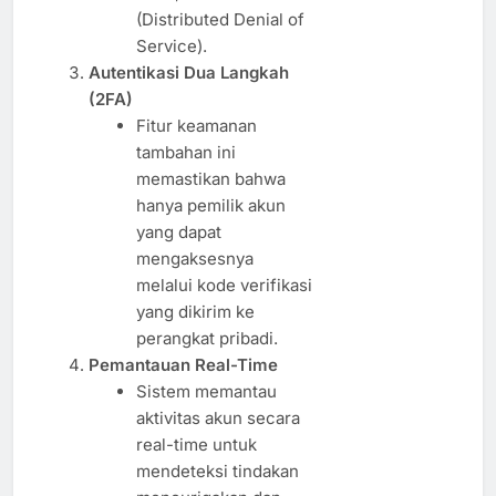
(Distributed Denial of
Service).
Autentikasi Dua Langkah
(2FA)
Fitur keamanan
tambahan ini
memastikan bahwa
hanya pemilik akun
yang dapat
mengaksesnya
melalui kode verifikasi
yang dikirim ke
perangkat pribadi.
Pemantauan Real-Time
Sistem memantau
aktivitas akun secara
real-time untuk
mendeteksi tindakan