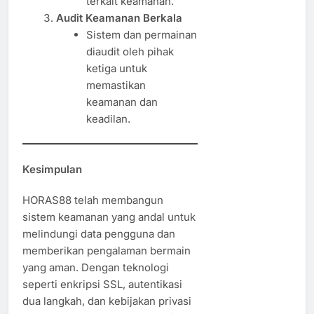
terkait keamanan.
Audit Keamanan Berkala
Sistem dan permainan
diaudit oleh pihak
ketiga untuk
memastikan
keamanan dan
keadilan.
Kesimpulan
HORAS88 telah membangun
sistem keamanan yang andal untuk
melindungi data pengguna dan
memberikan pengalaman bermain
yang aman. Dengan teknologi
seperti enkripsi SSL, autentikasi
dua langkah, dan kebijakan privasi