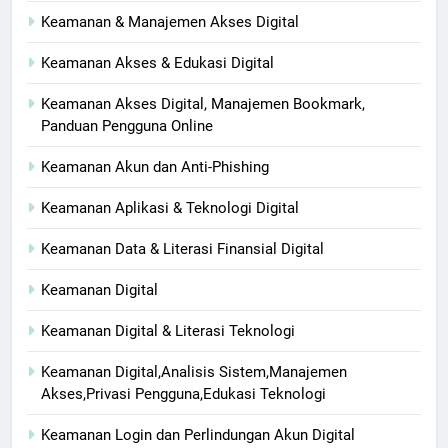
Keamanan & Manajemen Akses Digital
Keamanan Akses & Edukasi Digital
Keamanan Akses Digital, Manajemen Bookmark,
Panduan Pengguna Online
Keamanan Akun dan Anti-Phishing
Keamanan Aplikasi & Teknologi Digital
Keamanan Data & Literasi Finansial Digital
Keamanan Digital
Keamanan Digital & Literasi Teknologi
Keamanan Digital,Analisis Sistem,Manajemen
Akses,Privasi Pengguna,Edukasi Teknologi
Keamanan Login dan Perlindungan Akun Digital