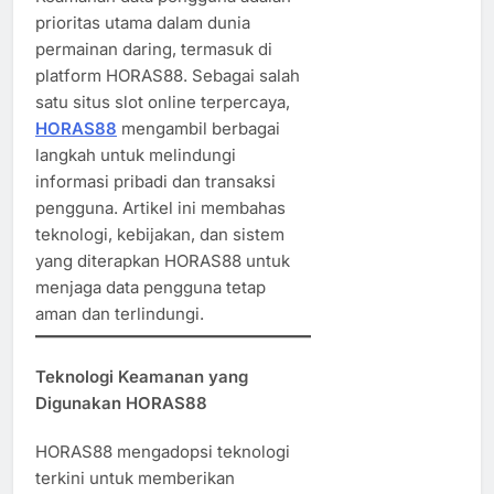
prioritas utama dalam dunia
permainan daring, termasuk di
platform HORAS88. Sebagai salah
satu situs slot online terpercaya,
HORAS88
mengambil berbagai
langkah untuk melindungi
informasi pribadi dan transaksi
pengguna. Artikel ini membahas
teknologi, kebijakan, dan sistem
yang diterapkan HORAS88 untuk
menjaga data pengguna tetap
aman dan terlindungi.
Teknologi Keamanan yang
Digunakan HORAS88
HORAS88 mengadopsi teknologi
terkini untuk memberikan