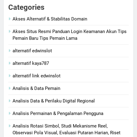
Categories
Akses Alternatif & Stabilitas Domain
Akses Situs Resmi Panduan Login Keamanan Akun Tips
Pemain Baru Tips Pemain Lama
alternatif edwinslot
alternatif kaya787
alternatif link edwinslot
Analisis & Data Pemain
Analisis Data & Perilaku Digital Regional
Analisis Permainan & Pengalaman Pengguna
Analisis Rotasi Simbol, Studi Mekanisme Reel,
Observasi Pola Visual, Evaluasi Putaran Harian, Riset