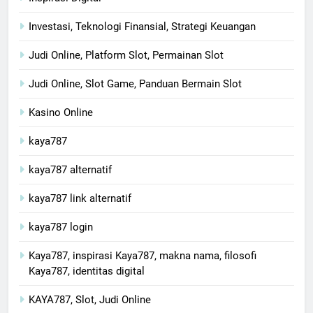
Investasi, Teknologi Finansial, Strategi Keuangan
Judi Online, Platform Slot, Permainan Slot
Judi Online, Slot Game, Panduan Bermain Slot
Kasino Online
kaya787
kaya787 alternatif
kaya787 link alternatif
kaya787 login
Kaya787, inspirasi Kaya787, makna nama, filosofi
Kaya787, identitas digital
KAYA787, Slot, Judi Online