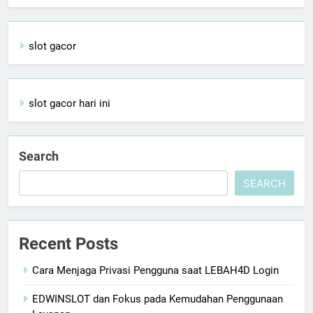
slot gacor
slot gacor hari ini
Search
SEARCH
Recent Posts
Cara Menjaga Privasi Pengguna saat LEBAH4D Login
EDWINSLOT dan Fokus pada Kemudahan Penggunaan