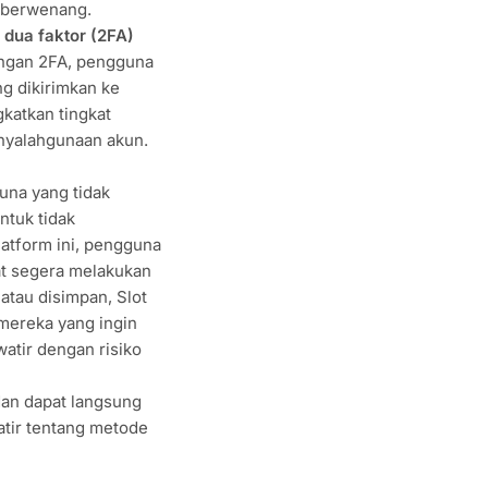
k berwenang.
 dua faktor (2FA)
engan 2FA, pengguna
g dikirimkan ke
gkatkan tingkat
nyalahgunaan akun.
una yang tidak
untuk tidak
atform ini, pengguna
at segera melakukan
atau disimpan, Slot
ereka yang ingin
atir dengan risiko
dan dapat langsung
tir tentang metode