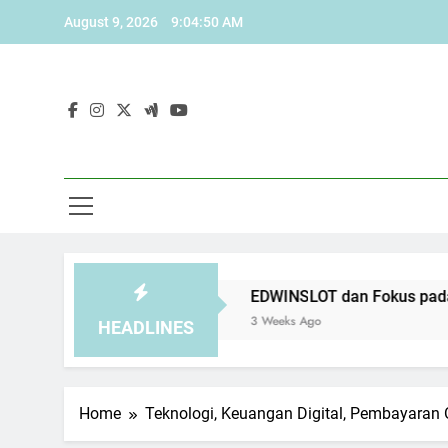
Skip
August 9, 2026
9:04:51 AM
to
content
Meg
Nikmati P
 LEBAH4D Login
EDWINSLOT dan Fokus pada Kemudaha
3 Weeks Ago
HEADLINES
Home
Teknologi, Keuangan Digital, Pembayaran 