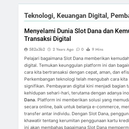
Teknologi, Keuangan Digital, Pemb
Menyelami Dunia Slot Dana dan Ke
Transaksi Digital
582a3b2
2 Years Ago
0
9 Mins
Pelajari bagaimana Slot Dana memberikan kemudah
digital. Temukan keunggulan platform ini dan bag
cara kita bertransaksi dengan cepat, aman, dan efis
Perkembangan teknologi telah mengubah cara kita 
signifikan. Pembayaran digital kini menjadi bagian t
kehidupan sehari-hari, terutama dengan adanya ino
Dana
. Platform ini memberikan solusi yang memu
secara online, baik untuk belanja e-commerce, mem
transfer antar individu. Dengan Slot Dana, pengguna
khawatir tentang kerumitan penggunaan kartu kredit 
ini akan membahas bagaimana Slot Dana mempermud