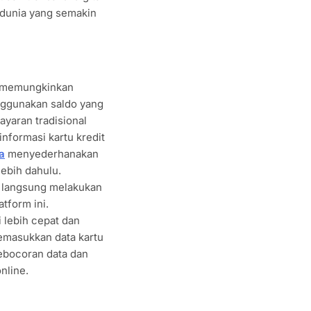
dunia yang semakin
g memungkinkan
nggunakan saldo yang
yaran tradisional
formasi kartu kredit
a
menyederhanakan
ebih dahulu.
 langsung melakukan
tform ini.
 lebih cepat dan
memasukkan data kartu
 kebocoran data dan
nline.