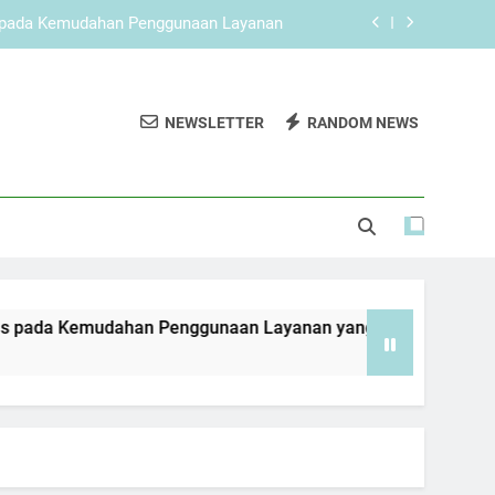
pada Kemudahan Penggunaan Layanan
ggunaan Layanan yang Lebih Terarah
nggunaan Layanan yang Lebih Terarah
NEWSLETTER
RANDOM NEWS
Privasi Pengguna saat LEBAH4D Login
ortasi Yang Terpercaya.
pada Kemudahan Penggunaan Layanan
ggunaan Layanan yang Lebih Terarah
nggunaan Layanan yang Lebih Terarah
dahan Penggunaan Layanan yang Lebih Terarah
KAYA7
3 Week