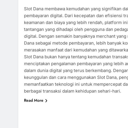
Slot Dana membawa kemudahan yang signifikan da
pembayaran digital. Dari kecepatan dan efisiensi tr
keamanan dan biaya yang lebih rendah, platform i
tantangan yang dihadapi oleh pengguna dan pedaga
digital. Dengan semakin banyaknya merchant yang
Dana sebagai metode pembayaran, lebih banyak k
merasakan manfaat dari kemudahan yang ditawarka
Slot Dana bukan hanya tentang kemudahan transaksi
menciptakan pengalaman pembayaran yang lebih 
dalam dunia digital yang terus berkembang. Deng
keunggulan dan cara menggunakan Slot Dana, pen
memanfaatkan teknologi ini untuk mempercepat 
berbagai transaksi dalam kehidupan sehari-hari.
Read More