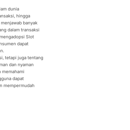
lam dunia
ansaksi, hingga
ni menjawab banyak
ng dalam transaksi
 mengadopsi Slot
onsumen dapat
n.
, tetapi juga tentang
aman dan nyaman
an memahami
gguna dapat
dan mempermudah