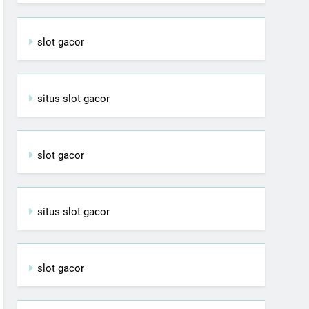
slot gacor
situs slot gacor
slot gacor
situs slot gacor
slot gacor