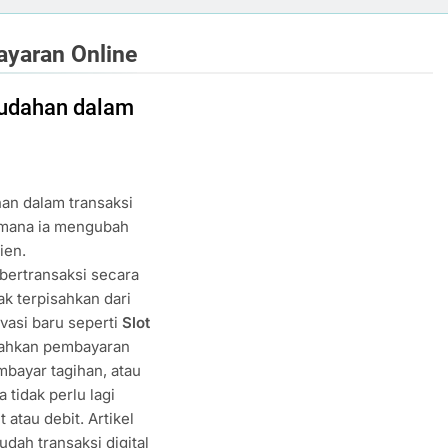
ayaran Online
mudahan dalam
an dalam transaksi
aimana ia mengubah
ien.
bertransaksi secara
ak terpisahkan dari
vasi baru seperti
Slot
dahkan pembayaran
bayar tagihan, atau
 tidak perlu lagi
atau debit. Artikel
ah transaksi digital