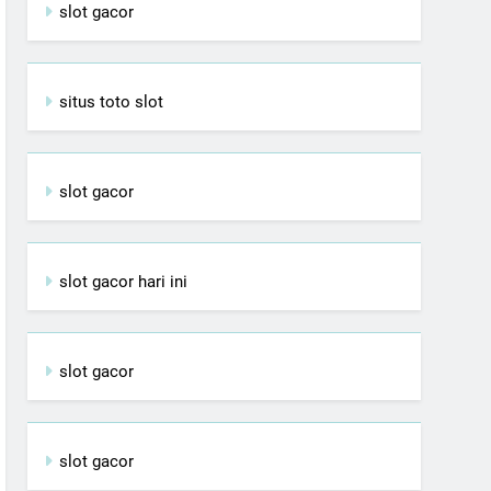
slot gacor
situs toto slot
slot gacor
slot gacor hari ini
slot gacor
slot gacor