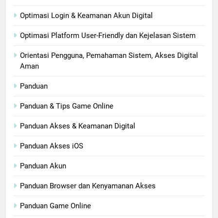
Optimasi Login & Keamanan Akun Digital
Optimasi Platform User-Friendly dan Kejelasan Sistem
Orientasi Pengguna, Pemahaman Sistem, Akses Digital
Aman
Panduan
Panduan & Tips Game Online
Panduan Akses & Keamanan Digital
Panduan Akses iOS
Panduan Akun
Panduan Browser dan Kenyamanan Akses
Panduan Game Online