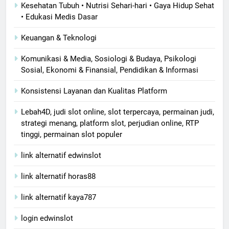
Kesehatan Tubuh • Nutrisi Sehari-hari • Gaya Hidup Sehat
• Edukasi Medis Dasar
Keuangan & Teknologi
Komunikasi & Media, Sosiologi & Budaya, Psikologi
Sosial, Ekonomi & Finansial, Pendidikan & Informasi
Konsistensi Layanan dan Kualitas Platform
Lebah4D, judi slot online, slot terpercaya, permainan judi,
strategi menang, platform slot, perjudian online, RTP
tinggi, permainan slot populer
link alternatif edwinslot
link alternatif horas88
link alternatif kaya787
login edwinslot