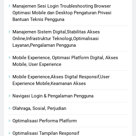
Manajemen Sesi Login Troubleshooting Browser
Optimasi Mobile dan Desktop Pengaturan Privasi
Bantuan Teknis Pengguna
Manajemen Sistem Digital,Stabilitas Akses
Online,Infrastruktur Teknologi,Optimalisasi
Layanan,Pengalaman Pengguna
Mobile Experience, Optimasi Platform Digital, Akses
Mobile, User Experience
Mobile Experience,Akses Digital Responsif,User
Experience Mobile,Keamanan Akses
Navigasi Login & Pengalaman Pengguna
Olahraga, Sosial, Perjudian
Optimalisasi Performa Platform
Optimalisasi Tampilan Responsif