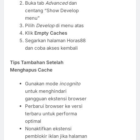
Buka tab
Advanced
dan
centang “Show Develop
menu”
Pilih
Develop
di menu atas
Klik
Empty Caches
Segarkan halaman Horas88
dan coba akses kembali
Tips Tambahan Setelah
Menghapus Cache
Gunakan mode
incognito
untuk menghindari
gangguan ekstensi browser
Perbarui browser ke versi
terbaru untuk performa
optimal
Nonaktifkan ekstensi
pemblokir iklan jika halaman