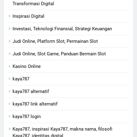
Transformasi Digital
Inspirasi Digital
Investasi, Teknologi Finansial, Strategi Keuangan
Judi Online, Platform Slot, Permainan Slot
Judi Online, Slot Game, Panduan Bermain Slot
Kasino Online
kaya787
kaya787 alternatif
kaya787 link alternatif
kaya787 login
Kaya787, inspirasi Kaya787, makna nama, filosofi
Kaya787, identitas digital