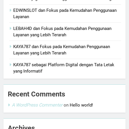
EDWINSLOT dan Fokus pada Kemudahan Penggunaan
Layanan
LEBAH4D dan Fokus pada Kemudahan Penggunaan
Layanan yang Lebih Terarah
KAYA787 dan Fokus pada Kemudahan Penggunaan
Layanan yang Lebih Terarah
KAYA787 sebagai Platform Digital dengan Tata Letak
yang Informatif
Recent Comments
A WordPress Commenter
on
Hello world!
Archives