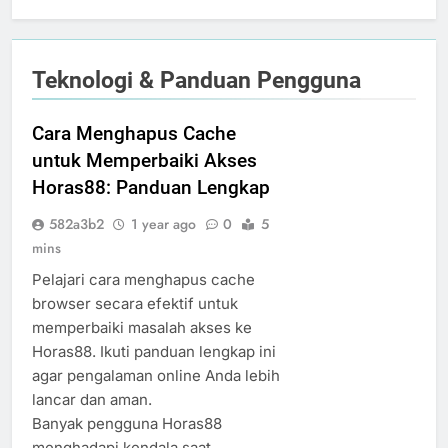
Teknologi & Panduan Pengguna
Cara Menghapus Cache
untuk Memperbaiki Akses
Horas88: Panduan Lengkap
582a3b2
1 year ago
0
5
mins
Pelajari cara menghapus cache
browser secara efektif untuk
memperbaiki masalah akses ke
Horas88. Ikuti panduan lengkap ini
agar pengalaman online Anda lebih
lancar dan aman.
Banyak pengguna Horas88
menghadapi kendala saat