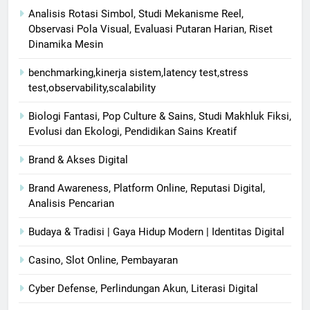
Analisis Rotasi Simbol, Studi Mekanisme Reel,
Observasi Pola Visual, Evaluasi Putaran Harian, Riset
Dinamika Mesin
benchmarking,kinerja sistem,latency test,stress
test,observability,scalability
Biologi Fantasi, Pop Culture & Sains, Studi Makhluk Fiksi,
Evolusi dan Ekologi, Pendidikan Sains Kreatif
Brand & Akses Digital
Brand Awareness, Platform Online, Reputasi Digital,
Analisis Pencarian
Budaya & Tradisi | Gaya Hidup Modern | Identitas Digital
Casino, Slot Online, Pembayaran
Cyber Defense, Perlindungan Akun, Literasi Digital