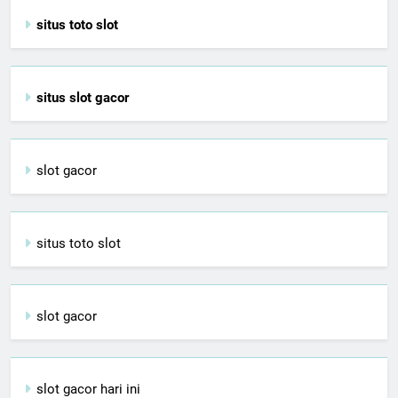
situs toto slot
situs slot gacor
slot gacor
situs toto slot
slot gacor
slot gacor hari ini