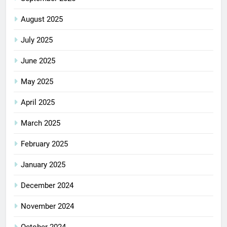
August 2025
July 2025
June 2025
May 2025
April 2025
March 2025
February 2025
January 2025
December 2024
November 2024