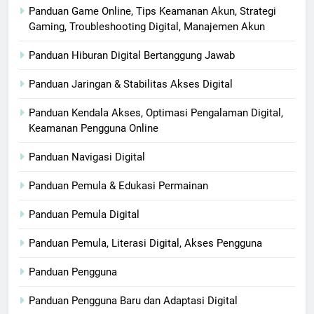
Panduan Game Online, Tips Keamanan Akun, Strategi
Gaming, Troubleshooting Digital, Manajemen Akun
Panduan Hiburan Digital Bertanggung Jawab
Panduan Jaringan & Stabilitas Akses Digital
Panduan Kendala Akses, Optimasi Pengalaman Digital,
Keamanan Pengguna Online
Panduan Navigasi Digital
Panduan Pemula & Edukasi Permainan
Panduan Pemula Digital
Panduan Pemula, Literasi Digital, Akses Pengguna
Panduan Pengguna
Panduan Pengguna Baru dan Adaptasi Digital