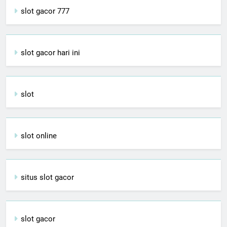
slot gacor 777
slot gacor hari ini
slot
slot online
situs slot gacor
slot gacor