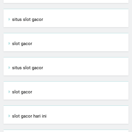
situs slot gacor
slot gacor
situs slot gacor
slot gacor
slot gacor hari ini