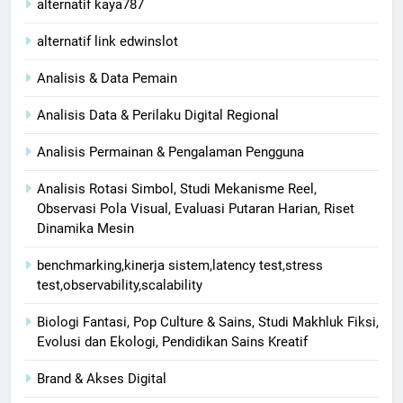
alternatif kaya787
alternatif link edwinslot
Analisis & Data Pemain
Analisis Data & Perilaku Digital Regional
Analisis Permainan & Pengalaman Pengguna
Analisis Rotasi Simbol, Studi Mekanisme Reel,
Observasi Pola Visual, Evaluasi Putaran Harian, Riset
Dinamika Mesin
benchmarking,kinerja sistem,latency test,stress
test,observability,scalability
Biologi Fantasi, Pop Culture & Sains, Studi Makhluk Fiksi,
Evolusi dan Ekologi, Pendidikan Sains Kreatif
Brand & Akses Digital