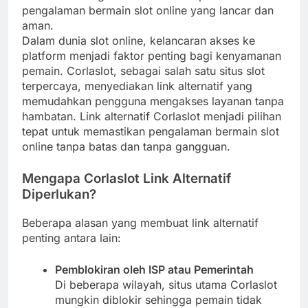
pengalaman bermain slot online yang lancar dan
aman.
Dalam dunia slot online, kelancaran akses ke
platform menjadi faktor penting bagi kenyamanan
pemain. Corlaslot, sebagai salah satu situs slot
terpercaya, menyediakan link alternatif yang
memudahkan pengguna mengakses layanan tanpa
hambatan. Link alternatif Corlaslot menjadi pilihan
tepat untuk memastikan pengalaman bermain slot
online tanpa batas dan tanpa gangguan.
Mengapa Corlaslot Link Alternatif
Diperlukan?
Beberapa alasan yang membuat link alternatif
penting antara lain:
Pemblokiran oleh ISP atau Pemerintah
Di beberapa wilayah, situs utama Corlaslot
mungkin diblokir sehingga pemain tidak