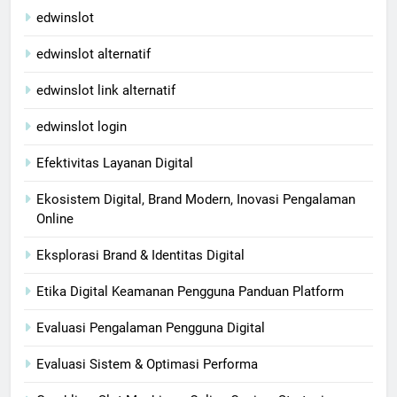
edwinslot
edwinslot alternatif
edwinslot link alternatif
edwinslot login
Efektivitas Layanan Digital
Ekosistem Digital, Brand Modern, Inovasi Pengalaman
Online
Eksplorasi Brand & Identitas Digital
Etika Digital Keamanan Pengguna Panduan Platform
Evaluasi Pengalaman Pengguna Digital
Evaluasi Sistem & Optimasi Performa