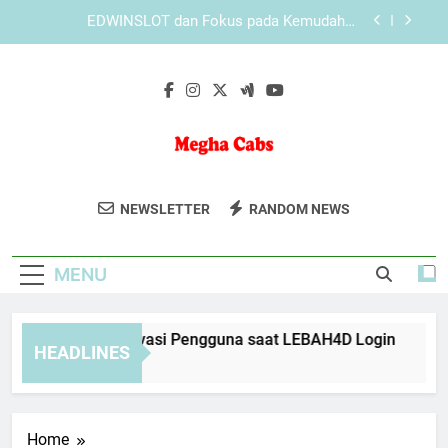
Skip
LEBAH4D dan Fokus pada Kemudahan
to
Penggunaan Layanan yang Lebih Terarah
content
KAYA787 dan Fokus pada Kemudahan
Penggunaan Layanan yang Lebih Terarah
Cara Menjaga Privasi Pengguna saat LEBAH4D
Login
EDWINSLOT dan Fokus pada Kemudahan
Penggunaan Layanan
Megha Cabs
Nikmati Perjalanan Aman Dan Nyaman
LEBAH4D dan Fokus pada Kemudahan
NEWSLETTER
RANDOM NEWS
Penggunaan Layanan yang Lebih Terarah
Dengan Megha Cabs. Solusi
KAYA787 dan Fokus pada Kemudahan
Transportasi Yang Terpercaya.
Penggunaan Layanan yang Lebih Terarah
MENU
ara Menjaga Privasi Pengguna saat LEBAH4D Login
ED
HEADLINES
 Week Ago
2 W
Home