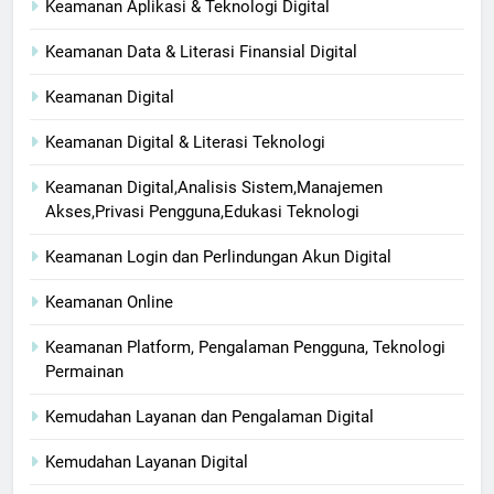
Keamanan Aplikasi & Teknologi Digital
Keamanan Data & Literasi Finansial Digital
Keamanan Digital
Keamanan Digital & Literasi Teknologi
Keamanan Digital,Analisis Sistem,Manajemen
Akses,Privasi Pengguna,Edukasi Teknologi
Keamanan Login dan Perlindungan Akun Digital
Keamanan Online
Keamanan Platform, Pengalaman Pengguna, Teknologi
Permainan
Kemudahan Layanan dan Pengalaman Digital
Kemudahan Layanan Digital