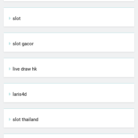
slot
slot gacor
live draw hk
laris4d
slot thailand