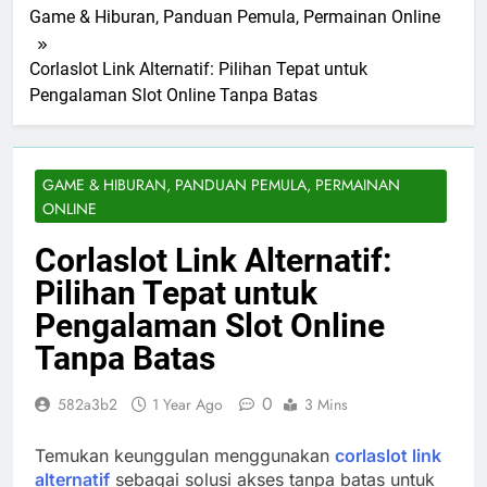
Game & Hiburan, Panduan Pemula, Permainan Online
Corlaslot Link Alternatif: Pilihan Tepat untuk
Pengalaman Slot Online Tanpa Batas
GAME & HIBURAN, PANDUAN PEMULA, PERMAINAN
ONLINE
Corlaslot Link Alternatif:
Pilihan Tepat untuk
Pengalaman Slot Online
Tanpa Batas
0
582a3b2
1 Year Ago
3 Mins
Temukan keunggulan menggunakan
corlaslot link
alternatif
sebagai solusi akses tanpa batas untuk