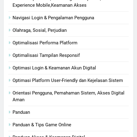
Experience Mobile,Keamanan Akses
Navigasi Login & Pengalaman Pengguna
Olahraga, Sosial, Perjudian
Optimalisasi Performa Platform
Optimalisasi Tampilan Responsif
Optimasi Login & Keamanan Akun Digital
Optimasi Platform User-Friendly dan Kejelasan Sistem
Orientasi Pengguna, Pemahaman Sistem, Akses Digital
Aman
Panduan
Panduan & Tips Game Online