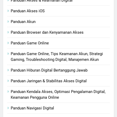
Panduan Akses & Keamanan Digital
Panduan Akses iOS
Panduan Akun
Panduan Browser dan Kenyamanan Akses
Panduan Game Online
Panduan Game Online, Tips Keamanan Akun, Strategi
Gaming, Troubleshooting Digital, Manajemen Akun
Panduan Hiburan Digital Bertanggung Jawab
Panduan Jaringan & Stabilitas Akses Digital
Panduan Kendala Akses, Optimasi Pengalaman Digital,
Keamanan Pengguna Online
Panduan Navigasi Digital