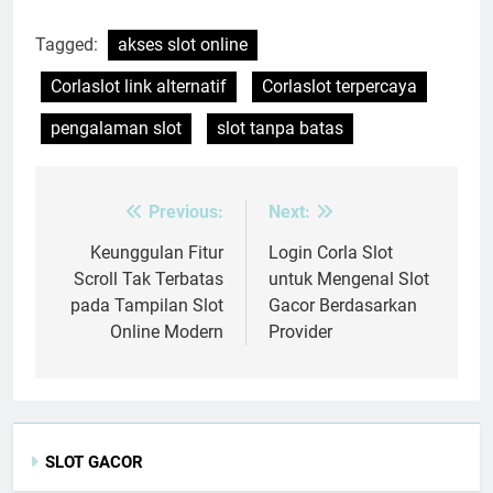
Tagged:
akses slot online
Corlaslot link alternatif
Corlaslot terpercaya
pengalaman slot
slot tanpa batas
Previous:
Next:
Post
navigation
Keunggulan Fitur
Login Corla Slot
Scroll Tak Terbatas
untuk Mengenal Slot
pada Tampilan Slot
Gacor Berdasarkan
Online Modern
Provider
SLOT GACOR