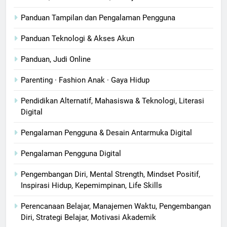
Panduan Tampilan dan Pengalaman Pengguna
Panduan Teknologi & Akses Akun
Panduan, Judi Online
Parenting · Fashion Anak · Gaya Hidup
Pendidikan Alternatif, Mahasiswa & Teknologi, Literasi
Digital
Pengalaman Pengguna & Desain Antarmuka Digital
Pengalaman Pengguna Digital
Pengembangan Diri, Mental Strength, Mindset Positif,
Inspirasi Hidup, Kepemimpinan, Life Skills
Perencanaan Belajar, Manajemen Waktu, Pengembangan
Diri, Strategi Belajar, Motivasi Akademik