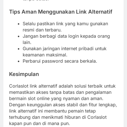
Tips Aman Menggunakan Link Alternatif
Selalu pastikan link yang kamu gunakan
resmi dan terbaru.
Jangan berbagi data login kepada orang
lain.
Gunakan jaringan internet pribadi untuk
keamanan maksimal.
Perbarui password secara berkala.
Kesimpulan
Corlaslot link alternatif adalah solusi terbaik untuk
memastikan akses tanpa batas dan pengalaman
bermain slot online yang nyaman dan aman.
Dengan keunggulan akses stabil dan fitur lengkap,
link alternatif ini membantu pemain tetap
terhubung dan menikmati hiburan di Corlaslot
kapan pun dan di mana pun.