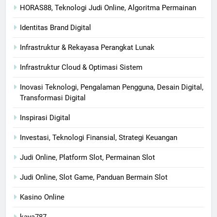
HORAS88, Teknologi Judi Online, Algoritma Permainan
Identitas Brand Digital
Infrastruktur & Rekayasa Perangkat Lunak
Infrastruktur Cloud & Optimasi Sistem
Inovasi Teknologi, Pengalaman Pengguna, Desain Digital,
Transformasi Digital
Inspirasi Digital
Investasi, Teknologi Finansial, Strategi Keuangan
Judi Online, Platform Slot, Permainan Slot
Judi Online, Slot Game, Panduan Bermain Slot
Kasino Online
kaya787