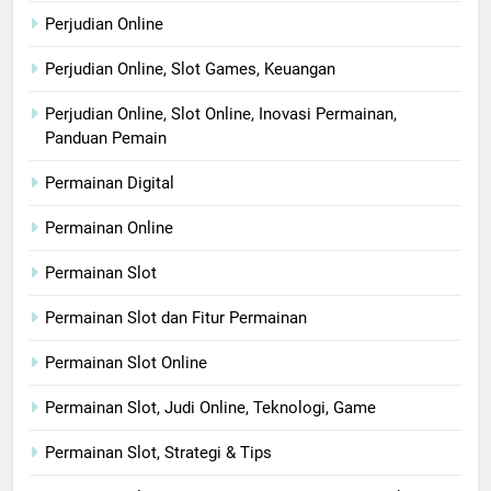
Perjudian Online
Perjudian Online, Slot Games, Keuangan
Perjudian Online, Slot Online, Inovasi Permainan,
Panduan Pemain
Permainan Digital
Permainan Online
Permainan Slot
Permainan Slot dan Fitur Permainan
Permainan Slot Online
Permainan Slot, Judi Online, Teknologi, Game
Permainan Slot, Strategi & Tips