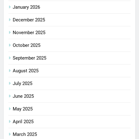
January 2026
December 2025
November 2025
October 2025
September 2025
August 2025
July 2025
June 2025
May 2025
April 2025
March 2025