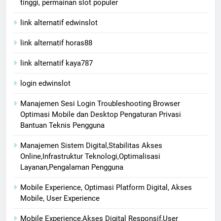
tinggi, permainan slot populer
link alternatif edwinslot
link alternatif horas88
link alternatif kaya787
login edwinslot
Manajemen Sesi Login Troubleshooting Browser
Optimasi Mobile dan Desktop Pengaturan Privasi
Bantuan Teknis Pengguna
Manajemen Sistem Digital,Stabilitas Akses
Online,Infrastruktur Teknologi,Optimalisasi
Layanan,Pengalaman Pengguna
Mobile Experience, Optimasi Platform Digital, Akses
Mobile, User Experience
Mobile Experience,Akses Digital Responsif,User