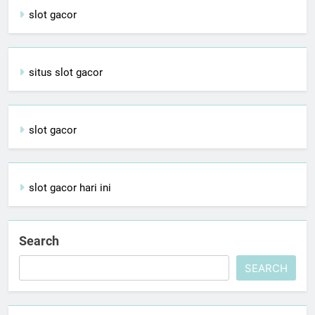
slot gacor
situs slot gacor
slot gacor
slot gacor hari ini
Search
SEARCH