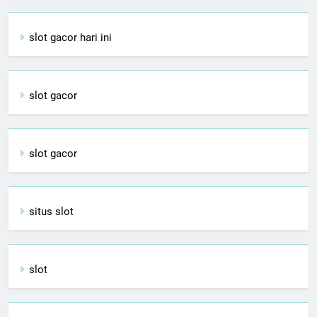
slot gacor hari ini
slot gacor
slot gacor
situs slot
slot