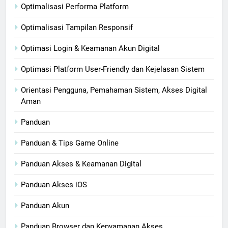
Optimalisasi Performa Platform
Optimalisasi Tampilan Responsif
Optimasi Login & Keamanan Akun Digital
Optimasi Platform User-Friendly dan Kejelasan Sistem
Orientasi Pengguna, Pemahaman Sistem, Akses Digital
Aman
Panduan
Panduan & Tips Game Online
Panduan Akses & Keamanan Digital
Panduan Akses iOS
Panduan Akun
Panduan Browser dan Kenyamanan Akses