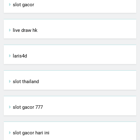
slot gacor
live draw hk
laris4d
slot thailand
slot gacor 777
slot gacor hari ini