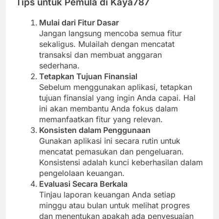
Tips untuk Pemula di Kaya787
Mulai dari Fitur Dasar
Jangan langsung mencoba semua fitur
sekaligus. Mulailah dengan mencatat
transaksi dan membuat anggaran
sederhana.
Tetapkan Tujuan Finansial
Sebelum menggunakan aplikasi, tetapkan
tujuan finansial yang ingin Anda capai. Hal
ini akan membantu Anda fokus dalam
memanfaatkan fitur yang relevan.
Konsisten dalam Penggunaan
Gunakan aplikasi ini secara rutin untuk
mencatat pemasukan dan pengeluaran.
Konsistensi adalah kunci keberhasilan dalam
pengelolaan keuangan.
Evaluasi Secara Berkala
Tinjau laporan keuangan Anda setiap
minggu atau bulan untuk melihat progres
dan menentukan apakah ada penyesuaian