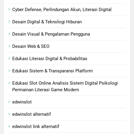
Cyber Defense, Perlindungan Akun, Literasi Digital
Desain Digital & Teknologi Hiburan
Desain Visual & Pengalaman Pengguna
Desain Web & SEO
Edukasi Literasi Digital & Probabilitas
Edukasi Sistem & Transparansi Platform
Edukasi Slot Online Analisis Sistem Digital Psikologi
Permainan Literasi Game Modern
edwinslot
edwinslot alternatif
edwinslot link alternatif