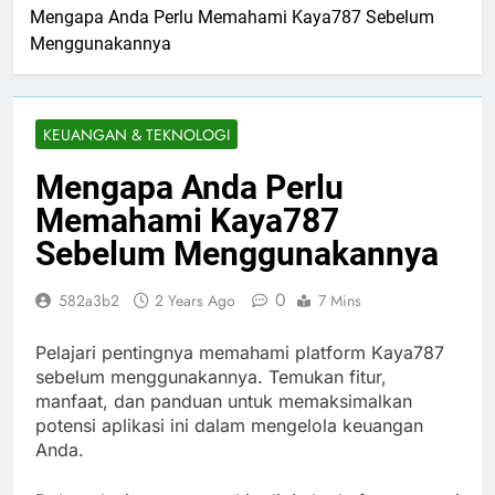
Mengapa Anda Perlu Memahami Kaya787 Sebelum
Menggunakannya
KEUANGAN & TEKNOLOGI
Mengapa Anda Perlu
Memahami Kaya787
Sebelum Menggunakannya
0
582a3b2
2 Years Ago
7 Mins
Pelajari pentingnya memahami platform Kaya787
sebelum menggunakannya. Temukan fitur,
manfaat, dan panduan untuk memaksimalkan
potensi aplikasi ini dalam mengelola keuangan
Anda.