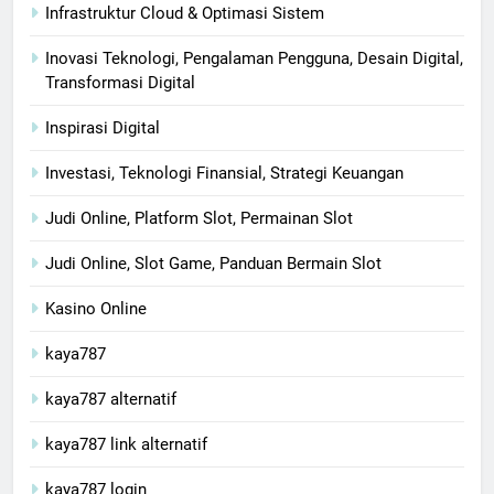
Infrastruktur Cloud & Optimasi Sistem
Inovasi Teknologi, Pengalaman Pengguna, Desain Digital,
Transformasi Digital
Inspirasi Digital
Investasi, Teknologi Finansial, Strategi Keuangan
Judi Online, Platform Slot, Permainan Slot
Judi Online, Slot Game, Panduan Bermain Slot
Kasino Online
kaya787
kaya787 alternatif
kaya787 link alternatif
kaya787 login