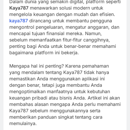
Dalam dunia yang semakin digital, platform seperti
Kaya787
menawarkan solusi modern untuk
mengelola keuangan dengan mudah dan efisien.
kaya787
dirancang untuk membantu pengguna
mengontrol pengeluaran, mengatur anggaran, dan
mencapai tujuan finansial mereka. Namun,
sebelum memanfaatkan fitur-fitur canggihnya,
penting bagi Anda untuk benar-benar memahami
bagaimana platform ini bekerja.
Mengapa hal ini penting? Karena pemahaman
yang mendalam tentang Kaya787 tidak hanya
memastikan Anda menggunakan aplikasi ini
dengan benar, tetapi juga membantu Anda
mengoptimalkan manfaatnya untuk kebutuhan
keuangan pribadi atau bisnis Anda. Artikel ini akan
membahas alasan mengapa Anda perlu memahami
Kaya787 sebelum menggunakannya serta
memberikan panduan singkat tentang cara
memulainya.