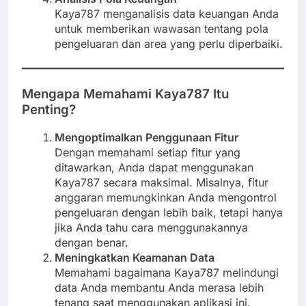
Kaya787 menganalisis data keuangan Anda
untuk memberikan wawasan tentang pola
pengeluaran dan area yang perlu diperbaiki.
Mengapa Memahami Kaya787 Itu
Penting?
Mengoptimalkan Penggunaan Fitur
Dengan memahami setiap fitur yang
ditawarkan, Anda dapat menggunakan
Kaya787 secara maksimal. Misalnya, fitur
anggaran memungkinkan Anda mengontrol
pengeluaran dengan lebih baik, tetapi hanya
jika Anda tahu cara menggunakannya
dengan benar.
Meningkatkan Keamanan Data
Memahami bagaimana Kaya787 melindungi
data Anda membantu Anda merasa lebih
tenang saat menggunakan aplikasi ini.