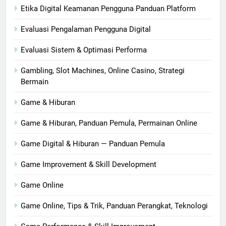
Etika Digital Keamanan Pengguna Panduan Platform
Evaluasi Pengalaman Pengguna Digital
Evaluasi Sistem & Optimasi Performa
Gambling, Slot Machines, Online Casino, Strategi
Bermain
Game & Hiburan
Game & Hiburan, Panduan Pemula, Permainan Online
Game Digital & Hiburan — Panduan Pemula
Game Improvement & Skill Development
Game Online
Game Online, Tips & Trik, Panduan Perangkat, Teknologi