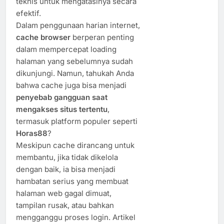
teknis untuk mengatasinya secara
efektif.
Dalam penggunaan harian internet,
cache browser
berperan penting
dalam mempercepat loading
halaman yang sebelumnya sudah
dikunjungi. Namun, tahukah Anda
bahwa cache juga bisa menjadi
penyebab gangguan saat
mengakses situs tertentu
,
termasuk platform populer seperti
Horas88
?
Meskipun cache dirancang untuk
membantu, jika tidak dikelola
dengan baik, ia bisa menjadi
hambatan serius yang membuat
halaman web gagal dimuat,
tampilan rusak, atau bahkan
mengganggu proses login. Artikel