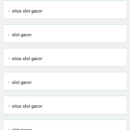
situs slot gacor
slot gacor
situs slot gacor
slot gacor
situs slot gacor
slot gacor