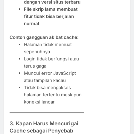
dengan versi situs terbaru
File skrip lama membuat
fitur tidak bisa berjalan
normal
Contoh gangguan akibat cache:
Halaman tidak memuat
sepenuhnya
Login tidak berfungsi atau
terus gagal
Muncul error JavaScript
atau tampilan kacau
Tidak bisa mengakses
halaman tertentu meskipun
koneksi lancar
3.
Kapan Harus Mencurigai
Cache sebagai Penyebab