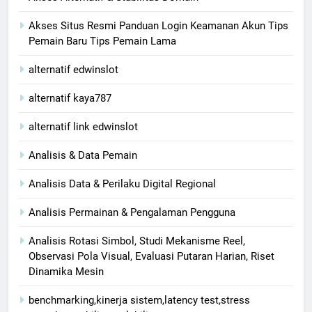
Akses Situs Resmi Panduan Login Keamanan Akun Tips
Pemain Baru Tips Pemain Lama
alternatif edwinslot
alternatif kaya787
alternatif link edwinslot
Analisis & Data Pemain
Analisis Data & Perilaku Digital Regional
Analisis Permainan & Pengalaman Pengguna
Analisis Rotasi Simbol, Studi Mekanisme Reel,
Observasi Pola Visual, Evaluasi Putaran Harian, Riset
Dinamika Mesin
benchmarking,kinerja sistem,latency test,stress