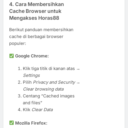
4.
Cara Membersihkan
Cache Browser untuk
Mengakses Horas88
Berikut panduan membersihkan
cache di berbagai browser
populer:
Google Chrome:
Klik tiga titik di kanan atas →
Settings
Pilih
Privacy and Security
→
Clear browsing data
Centang “Cached images
and files”
Klik
Clear Data
Mozilla Firefox: