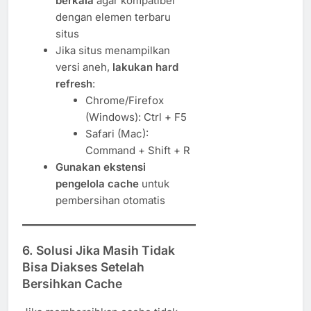
berkala
agar kompatibel
dengan elemen terbaru
situs
Jika situs menampilkan
versi aneh,
lakukan hard
refresh
:
Chrome/Firefox
(Windows): Ctrl + F5
Safari (Mac):
Command + Shift + R
Gunakan ekstensi
pengelola cache
untuk
pembersihan otomatis
6.
Solusi Jika Masih Tidak
Bisa Diakses Setelah
Bersihkan Cache