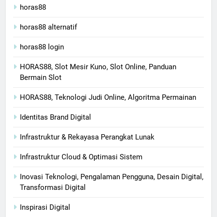
horas88
horas88 alternatif
horas88 login
HORAS88, Slot Mesir Kuno, Slot Online, Panduan
Bermain Slot
HORAS88, Teknologi Judi Online, Algoritma Permainan
Identitas Brand Digital
Infrastruktur & Rekayasa Perangkat Lunak
Infrastruktur Cloud & Optimasi Sistem
Inovasi Teknologi, Pengalaman Pengguna, Desain Digital,
Transformasi Digital
Inspirasi Digital