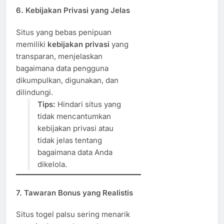
6. Kebijakan Privasi yang Jelas
Situs yang bebas penipuan
memiliki
kebijakan privasi
yang
transparan, menjelaskan
bagaimana data pengguna
dikumpulkan, digunakan, dan
dilindungi.
Tips:
Hindari situs yang
tidak mencantumkan
kebijakan privasi atau
tidak jelas tentang
bagaimana data Anda
dikelola.
7. Tawaran Bonus yang Realistis
Situs togel palsu sering menarik