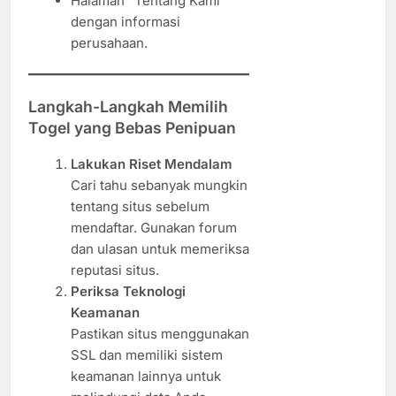
Halaman “Tentang Kami”
dengan informasi
perusahaan.
Langkah-Langkah Memilih
Togel yang Bebas Penipuan
Lakukan Riset Mendalam
Cari tahu sebanyak mungkin
tentang situs sebelum
mendaftar. Gunakan forum
dan ulasan untuk memeriksa
reputasi situs.
Periksa Teknologi
Keamanan
Pastikan situs menggunakan
SSL dan memiliki sistem
keamanan lainnya untuk