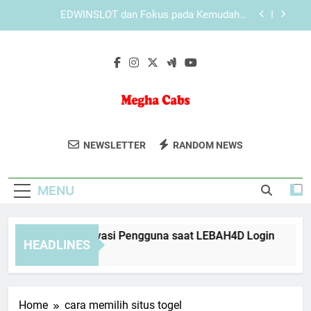
Skip
LEBAH4D dan Fokus pada Kemudahan
to
Penggunaan Layanan yang Lebih Terarah
content
KAYA787 dan Fokus pada Kemudahan
Penggunaan Layanan yang Lebih Terarah
Cara Menjaga Privasi Pengguna saat LEBAH4D
Login
EDWINSLOT dan Fokus pada Kemudahan
Penggunaan Layanan
Megha Cabs
Nikmati Perjalanan Aman Dan Nyaman
LEBAH4D dan Fokus pada Kemudahan
NEWSLETTER
RANDOM NEWS
Penggunaan Layanan yang Lebih Terarah
Dengan Megha Cabs. Solusi
KAYA787 dan Fokus pada Kemudahan
Transportasi Yang Terpercaya.
Penggunaan Layanan yang Lebih Terarah
MENU
ra Menjaga Privasi Pengguna saat LEBAH4D Login
EDW
HEADLINES
Weeks Ago
3 We
Home
cara memilih situs togel