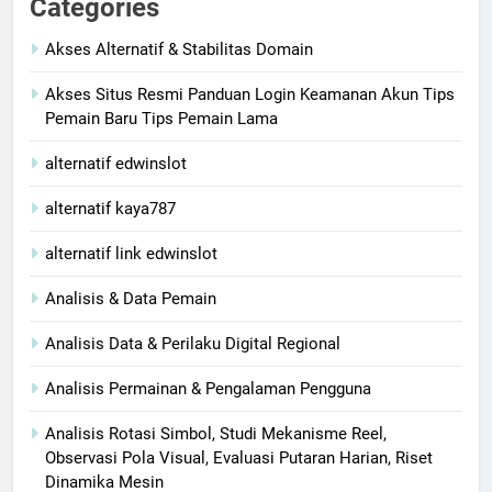
Categories
Akses Alternatif & Stabilitas Domain
Akses Situs Resmi Panduan Login Keamanan Akun Tips
Pemain Baru Tips Pemain Lama
alternatif edwinslot
alternatif kaya787
alternatif link edwinslot
Analisis & Data Pemain
Analisis Data & Perilaku Digital Regional
Analisis Permainan & Pengalaman Pengguna
Analisis Rotasi Simbol, Studi Mekanisme Reel,
Observasi Pola Visual, Evaluasi Putaran Harian, Riset
Dinamika Mesin