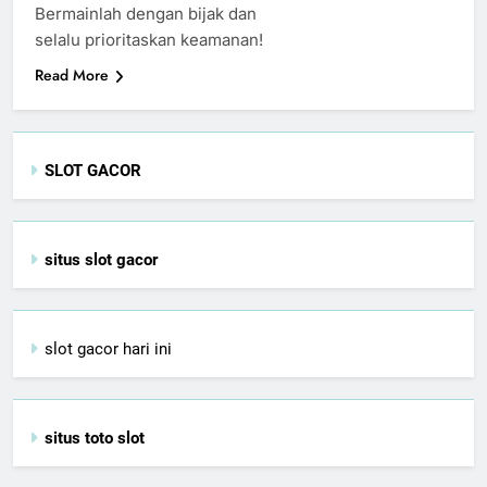
Bermainlah dengan bijak dan
selalu prioritaskan keamanan!
Read More
SLOT GACOR
situs slot gacor
slot gacor hari ini
situs toto slot