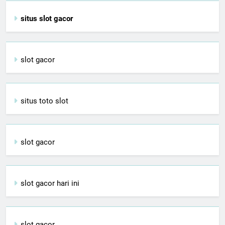
situs slot gacor
slot gacor
situs toto slot
slot gacor
slot gacor hari ini
slot gacor