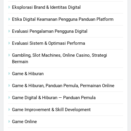
Eksplorasi Brand & Identitas Digital
Etika Digital Keamanan Pengguna Panduan Platform
Evaluasi Pengalaman Pengguna Digital
Evaluasi Sistem & Optimasi Performa
Gambling, Slot Machines, Online Casino, Strategi
Bermain
Game & Hiburan
Game & Hiburan, Panduan Pemula, Permainan Online
Game Digital & Hiburan — Panduan Pemula
Game Improvement & Skill Development
Game Online