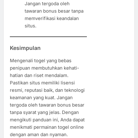
Jangan tergoda oleh
tawaran bonus besar tanpa
memverifikasi keandalan
situs.
Kesimpulan
Mengenali togel yang bebas
penipuan membutuhkan kehati-
hatian dan riset mendalam.
Pastikan situs memiliki lisensi
resmi, reputasi baik, dan teknologi
keamanan yang kuat. Jangan
tergoda oleh tawaran bonus besar
tanpa syarat yang jelas. Dengan
mengikuti panduan ini, Anda dapat
menikmati permainan togel online
dengan aman dan nyaman.