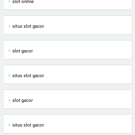
slot online
situs slot gacor
slot gacor
situs slot gacor
slot gacor
situs slot gacor