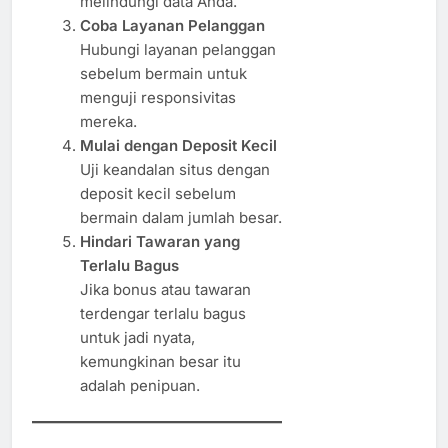
melindungi data Anda.
Coba Layanan Pelanggan
Hubungi layanan pelanggan
sebelum bermain untuk
menguji responsivitas
mereka.
Mulai dengan Deposit Kecil
Uji keandalan situs dengan
deposit kecil sebelum
bermain dalam jumlah besar.
Hindari Tawaran yang
Terlalu Bagus
Jika bonus atau tawaran
terdengar terlalu bagus
untuk jadi nyata,
kemungkinan besar itu
adalah penipuan.