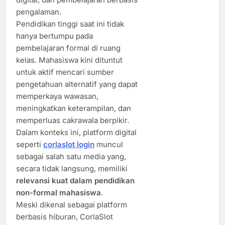
pengalaman.
Pendidikan tinggi saat ini tidak
hanya bertumpu pada
pembelajaran formal di ruang
kelas. Mahasiswa kini dituntut
untuk aktif mencari sumber
pengetahuan alternatif yang dapat
memperkaya wawasan,
meningkatkan keterampilan, dan
memperluas cakrawala berpikir.
Dalam konteks ini, platform digital
seperti
corlaslot login
muncul
sebagai salah satu media yang,
secara tidak langsung, memiliki
relevansi kuat dalam pendidikan
non-formal mahasiswa
.
Meski dikenal sebagai platform
berbasis hiburan, CorlaSlot