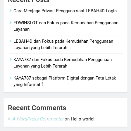
Cara Menjaga Privasi Pengguna saat LEBAH4D Login
EDWINSLOT dan Fokus pada Kemudahan Penggunaan
Layanan
LEBAH4D dan Fokus pada Kemudahan Penggunaan
Layanan yang Lebih Terarah
KAYA787 dan Fokus pada Kemudahan Penggunaan
Layanan yang Lebih Terarah
KAYA787 sebagai Platform Digital dengan Tata Letak
yang Informatif
Recent Comments
A WordPress Commenter
on
Hello world!