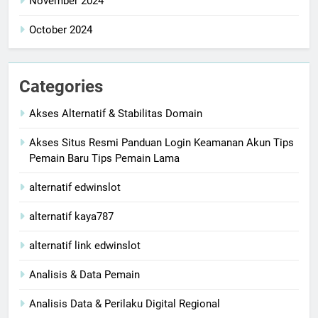
November 2024
October 2024
Categories
Akses Alternatif & Stabilitas Domain
Akses Situs Resmi Panduan Login Keamanan Akun Tips
Pemain Baru Tips Pemain Lama
alternatif edwinslot
alternatif kaya787
alternatif link edwinslot
Analisis & Data Pemain
Analisis Data & Perilaku Digital Regional