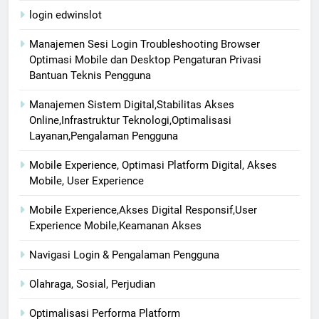
login edwinslot
Manajemen Sesi Login Troubleshooting Browser
Optimasi Mobile dan Desktop Pengaturan Privasi
Bantuan Teknis Pengguna
Manajemen Sistem Digital,Stabilitas Akses
Online,Infrastruktur Teknologi,Optimalisasi
Layanan,Pengalaman Pengguna
Mobile Experience, Optimasi Platform Digital, Akses
Mobile, User Experience
Mobile Experience,Akses Digital Responsif,User
Experience Mobile,Keamanan Akses
Navigasi Login & Pengalaman Pengguna
Olahraga, Sosial, Perjudian
Optimalisasi Performa Platform