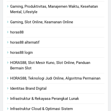
Gaming, Produktivitas, Manajemen Waktu, Kesehatan
Mental, Lifestyle
Gaming, Slot Online, Keamanan Online
horas88
horas88 alternatif
horas88 login
HORAS88, Slot Mesir Kuno, Slot Online, Panduan
Bermain Slot
HORAS88, Teknologi Judi Online, Algoritma Permainan
Identitas Brand Digital
Infrastruktur & Rekayasa Perangkat Lunak
Infrastruktur Cloud & Optimasi Sistem