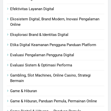
Efektivitas Layanan Digital
Ekosistem Digital, Brand Modern, Inovasi Pengalaman
Online
Eksplorasi Brand & Identitas Digital
Etika Digital Keamanan Pengguna Panduan Platform
Evaluasi Pengalaman Pengguna Digital
Evaluasi Sistem & Optimasi Performa
Gambling, Slot Machines, Online Casino, Strategi
Bermain
Game & Hiburan
Game & Hiburan, Panduan Pemula, Permainan Online