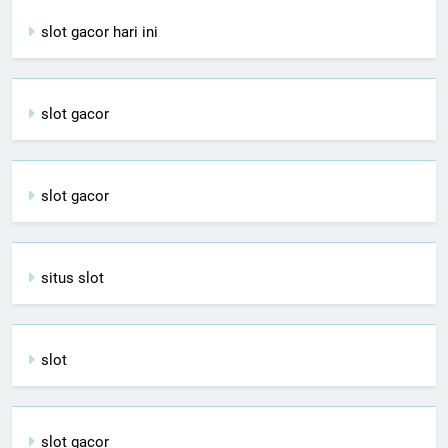
slot gacor hari ini
slot gacor
slot gacor
situs slot
slot
slot gacor