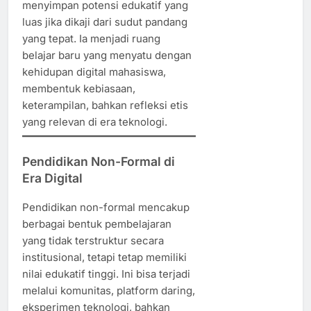
menyimpan potensi edukatif yang
luas jika dikaji dari sudut pandang
yang tepat. Ia menjadi ruang
belajar baru yang menyatu dengan
kehidupan digital mahasiswa,
membentuk kebiasaan,
keterampilan, bahkan refleksi etis
yang relevan di era teknologi.
Pendidikan Non-Formal di
Era Digital
Pendidikan non-formal mencakup
berbagai bentuk pembelajaran
yang tidak terstruktur secara
institusional, tetapi tetap memiliki
nilai edukatif tinggi. Ini bisa terjadi
melalui komunitas, platform daring,
eksperimen teknologi, bahkan