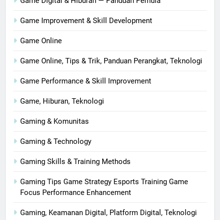
Game Digital & Hiburan — Panduan Pemula
Game Improvement & Skill Development
Game Online
Game Online, Tips & Trik, Panduan Perangkat, Teknologi
Game Performance & Skill Improvement
Game, Hiburan, Teknologi
Gaming & Komunitas
Gaming & Technology
Gaming Skills & Training Methods
Gaming Tips Game Strategy Esports Training Game
Focus Performance Enhancement
Gaming, Keamanan Digital, Platform Digital, Teknologi