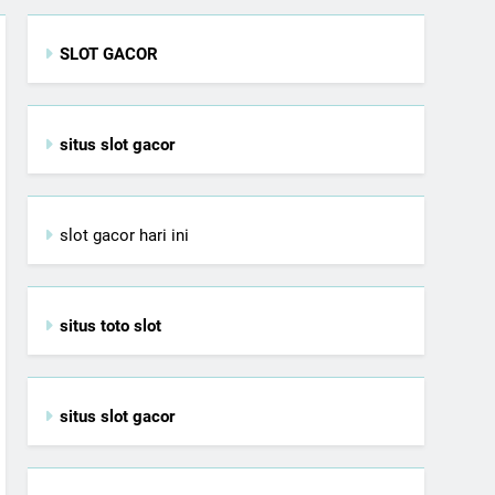
SLOT GACOR
situs slot gacor
slot gacor hari ini
situs toto slot
situs slot gacor