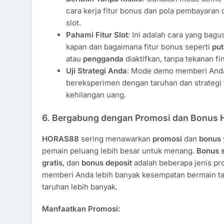
cara kerja fitur bonus dan pola pembayaran 
slot.
Pahami Fitur Slot
: Ini adalah cara yang bag
kapan dan bagaimana fitur bonus seperti
put
atau
pengganda
diaktifkan, tanpa tekanan fin
Uji Strategi Anda
: Mode demo memberi Anda
bereksperimen dengan taruhan dan strategi t
kehilangan uang.
6.
Bergabung dengan Promosi dan Bonus
HORAS88
sering menawarkan
promosi
dan
bonus
pemain peluang lebih besar untuk menang.
Bonus 
gratis
, dan
bonus deposit
adalah beberapa jenis pr
memberi Anda lebih banyak kesempatan bermain 
taruhan lebih banyak.
Manfaatkan Promosi: