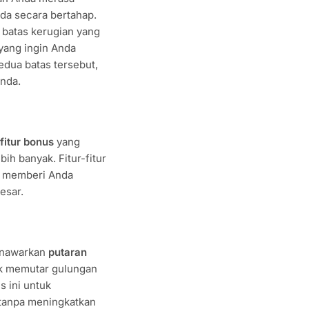
da secara bertahap.
 batas kerugian yang
yang ingin Anda
edua batas tersebut,
nda.
fitur bonus
yang
h banyak. Fitur-fitur
 memberi Anda
esar.
nawarkan
putaran
k memutar gulungan
s ini untuk
tanpa meningkatkan