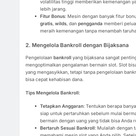
volatilitas tinggi memberikan kemenangan ya
lebih jarang.
Fitur Bonus
: Mesin dengan banyak fitur bon
gratis
,
wilds
, dan
pengganda
memberi peluan
meraih kemenangan tanpa menambah taruhan
2.
Mengelola Bankroll dengan Bijaksana
Pengelolaan
bankroll
yang bijaksana sangat pentin
mengoptimalkan pengalaman bermain slot. Slot bis
yang mengasyikkan, tetapi tanpa pengelolaan bankr
bisa cepat kehabisan dana.
Tips Mengelola Bankroll:
Tetapkan Anggaran
: Tentukan berapa bany
siap untuk pertaruhkan sebelum mulai berm
bermain dengan uang yang tidak bisa Anda r
Bertaruh Sesuai Bankroll
: Mulailah dengan t
memahami mesin slot yang Anda pilih. Sete