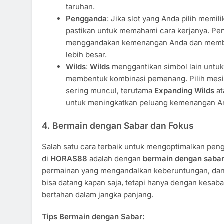
taruhan.
Pengganda
: Jika slot yang Anda pilih memili
pastikan untuk memahami cara kerjanya. Pe
menggandakan kemenangan Anda dan membe
lebih besar.
Wilds
:
Wilds
menggantikan simbol lain unt
membentuk kombinasi pemenang. Pilih mes
sering muncul, terutama
Expanding Wilds
at
untuk meningkatkan peluang kemenangan A
4.
Bermain dengan Sabar dan Fokus
Salah satu cara terbaik untuk mengoptimalkan pen
di
HORAS88
adalah dengan
bermain dengan saba
permainan yang mengandalkan keberuntungan, da
bisa datang kapan saja, tetapi hanya dengan kesab
bertahan dalam jangka panjang.
Tips Bermain dengan Sabar: