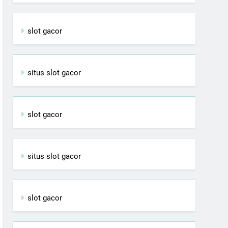
slot gacor
situs slot gacor
slot gacor
situs slot gacor
slot gacor