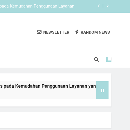
pada Kemudahan Penggunaan Layanan
ggunaan Layanan yang Lebih Terarah
nggunaan Layanan yang Lebih Terarah
NEWSLETTER
RANDOM NEWS
Privasi Pengguna saat LEBAH4D Login
ortasi Yang Terpercaya.
pada Kemudahan Penggunaan Layanan
ggunaan Layanan yang Lebih Terarah
nggunaan Layanan yang Lebih Terarah
emudahan Penggunaan Layanan yang Lebih Terarah
KA
3 