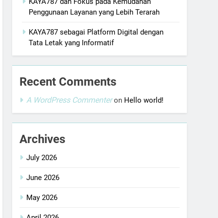
KAYA787 dan Fokus pada Kemudahan
Penggunaan Layanan yang Lebih Terarah
KAYA787 sebagai Platform Digital dengan
Tata Letak yang Informatif
Recent Comments
A WordPress Commenter
on
Hello world!
Archives
July 2026
June 2026
May 2026
April 2026