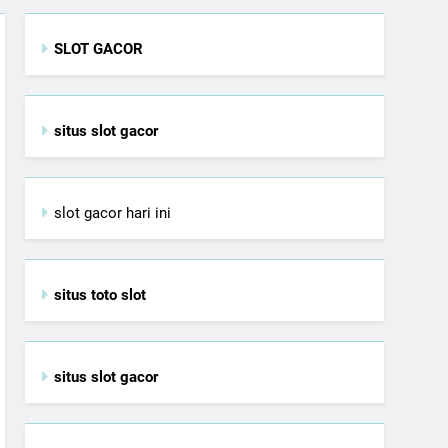
SLOT GACOR
situs slot gacor
slot gacor hari ini
situs toto slot
situs slot gacor