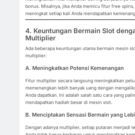
bonus. Misalnya, jika Anda memicu fitur free spins, 
meningkat setiap kali Anda mendapatkan kemenanga
4. Keuntungan Bermain Slot denga
Multiplier
Ada beberapa keuntungan utama bermain mesin slot
multiplier:
A. Meningkatkan Potensi Kemenangan
Fitur multiplier secara langsung meningkatkan pel
memenangkan lebih banyak uang dengan mengali
Anda dapatkan. Ini adalah salah satu cara yang pal
mendapatkan hadiah besar di mesin slot.
B. Menciptakan Sensasi Bermain yang Leb
Dengan adanya multiplier, setiap putaran menjadi 
Anda tidak hanya berharap untuk mendapatkan kom