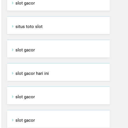
slot gacor
situs toto slot
slot gacor
slot gacor hari ini
slot gacor
slot gacor