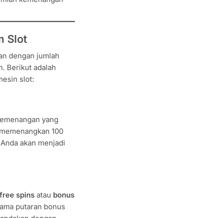
m Slot
kan dengan jumlah
 Berikut adalah
esin slot:
a kemenangan yang
da memenangkan 100
n Anda akan menjadi
free spins
atau
bonus
Selama putaran bonus