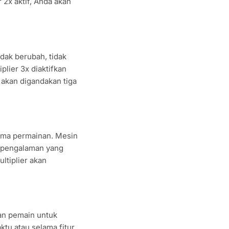
 2x aktif, Anda akan
idak berubah, tidak
plier 3x diaktifkan
 akan digandakan tiga
lama permainan. Mesin
n pengalaman yang
ltiplier akan
an pemain untuk
ktu atau selama fitur