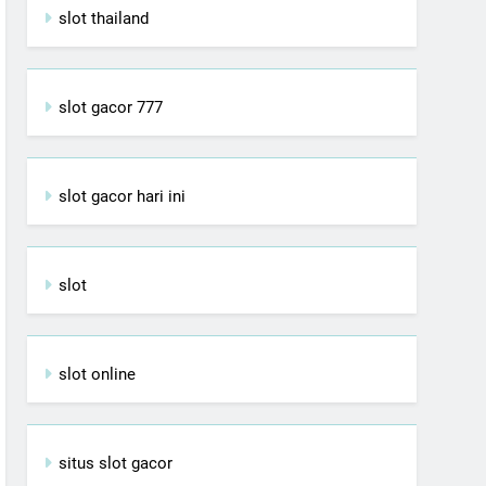
slot thailand
slot gacor 777
slot gacor hari ini
slot
slot online
situs slot gacor