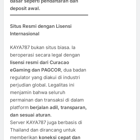
dasar seperti pendaftaran dan
deposit awal.
Situs Resmi dengan Lisensi
Internasional
KAYA787 bukan situs biasa. Ia
beroperasi secara legal dengan
lisensi resmi dari Curacao
eGaming dan PAGCOR
, dua badan
regulator yang diakui di industri
perjudian global. Legalitas ini
menjamin bahwa seluruh
permainan dan transaksi di dalam
platform
berjalan adil, transparan,
dan sesuai aturan
.
Server KAYA787 juga berbasis di
Thailand dan dirancang untuk
memberikan
koneksi cepat dan