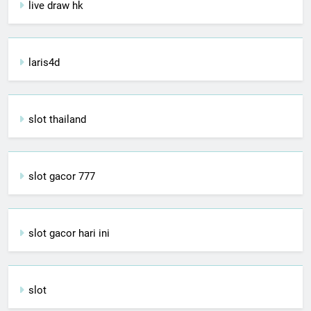
live draw hk
laris4d
slot thailand
slot gacor 777
slot gacor hari ini
slot