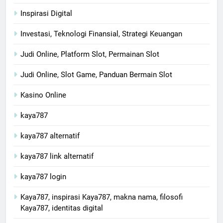
Inspirasi Digital
Investasi, Teknologi Finansial, Strategi Keuangan
Judi Online, Platform Slot, Permainan Slot
Judi Online, Slot Game, Panduan Bermain Slot
Kasino Online
kaya787
kaya787 alternatif
kaya787 link alternatif
kaya787 login
Kaya787, inspirasi Kaya787, makna nama, filosofi
Kaya787, identitas digital