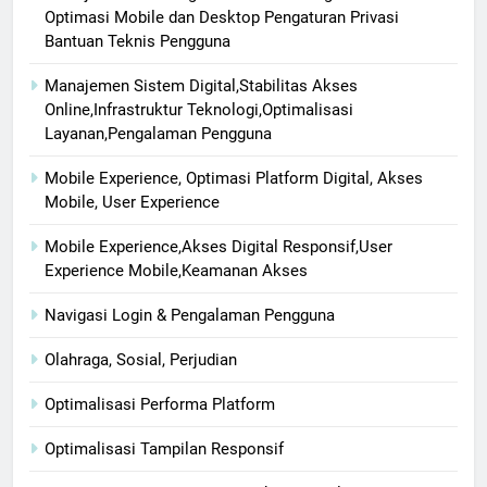
Optimasi Mobile dan Desktop Pengaturan Privasi
Bantuan Teknis Pengguna
Manajemen Sistem Digital,Stabilitas Akses
Online,Infrastruktur Teknologi,Optimalisasi
Layanan,Pengalaman Pengguna
Mobile Experience, Optimasi Platform Digital, Akses
Mobile, User Experience
Mobile Experience,Akses Digital Responsif,User
Experience Mobile,Keamanan Akses
Navigasi Login & Pengalaman Pengguna
Olahraga, Sosial, Perjudian
Optimalisasi Performa Platform
Optimalisasi Tampilan Responsif