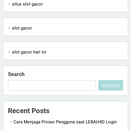
situs slot gacor
slot gacor
slot gacor hari ini
Search
SEARCH
Recent Posts
Cara Menjaga Privasi Pengguna saat LEBAH4D Login