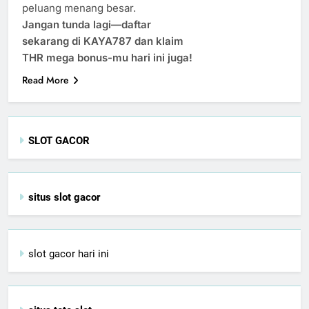
peluang menang besar.
Jangan tunda lagi—daftar
sekarang di KAYA787 dan klaim
THR mega bonus-mu hari ini juga!
Read More
SLOT GACOR
situs slot gacor
slot gacor hari ini