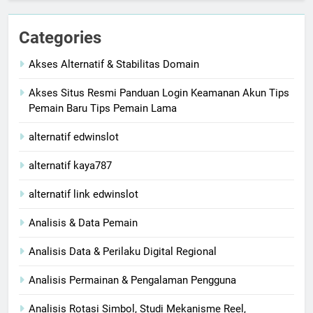
Categories
Akses Alternatif & Stabilitas Domain
Akses Situs Resmi Panduan Login Keamanan Akun Tips
Pemain Baru Tips Pemain Lama
alternatif edwinslot
alternatif kaya787
alternatif link edwinslot
Analisis & Data Pemain
Analisis Data & Perilaku Digital Regional
Analisis Permainan & Pengalaman Pengguna
Analisis Rotasi Simbol, Studi Mekanisme Reel,