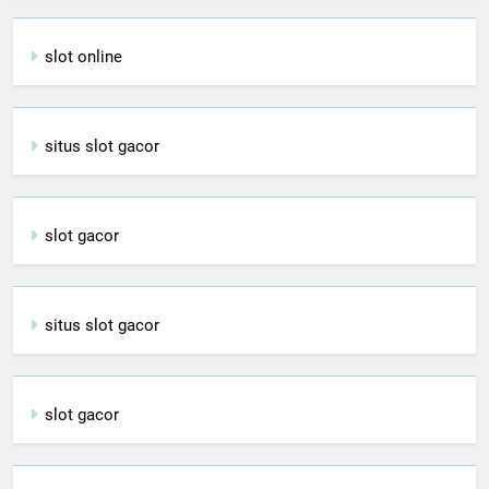
slot online
situs slot gacor
slot gacor
situs slot gacor
slot gacor