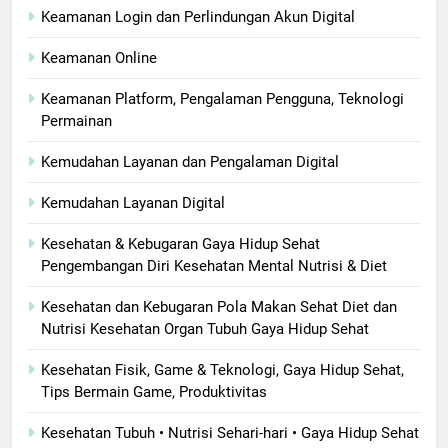
Keamanan Login dan Perlindungan Akun Digital
Keamanan Online
Keamanan Platform, Pengalaman Pengguna, Teknologi
Permainan
Kemudahan Layanan dan Pengalaman Digital
Kemudahan Layanan Digital
Kesehatan & Kebugaran Gaya Hidup Sehat
Pengembangan Diri Kesehatan Mental Nutrisi & Diet
Kesehatan dan Kebugaran Pola Makan Sehat Diet dan
Nutrisi Kesehatan Organ Tubuh Gaya Hidup Sehat
Kesehatan Fisik, Game & Teknologi, Gaya Hidup Sehat,
Tips Bermain Game, Produktivitas
Kesehatan Tubuh • Nutrisi Sehari-hari • Gaya Hidup Sehat