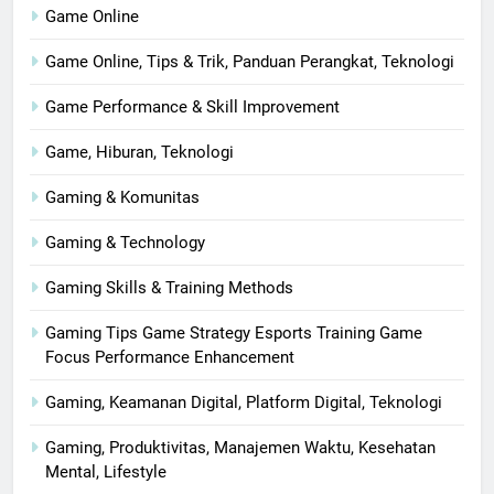
Game Online
Game Online, Tips & Trik, Panduan Perangkat, Teknologi
Game Performance & Skill Improvement
Game, Hiburan, Teknologi
Gaming & Komunitas
Gaming & Technology
Gaming Skills & Training Methods
Gaming Tips Game Strategy Esports Training Game
Focus Performance Enhancement
Gaming, Keamanan Digital, Platform Digital, Teknologi
Gaming, Produktivitas, Manajemen Waktu, Kesehatan
Mental, Lifestyle