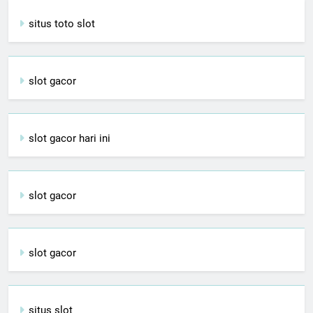
situs toto slot
slot gacor
slot gacor hari ini
slot gacor
slot gacor
situs slot