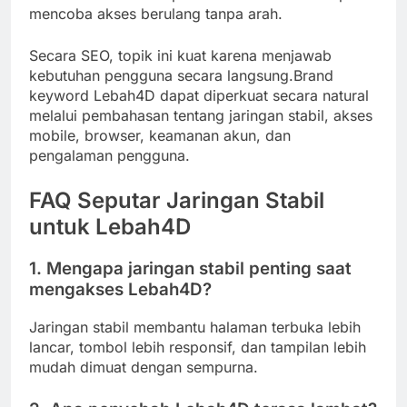
mencoba akses berulang tanpa arah.
Secara SEO, topik ini kuat karena menjawab
kebutuhan pengguna secara langsung.Brand
keyword Lebah4D dapat diperkuat secara natural
melalui pembahasan tentang jaringan stabil, akses
mobile, browser, keamanan akun, dan
pengalaman pengguna.
FAQ Seputar Jaringan Stabil
untuk Lebah4D
1. Mengapa jaringan stabil penting saat
mengakses Lebah4D?
Jaringan stabil membantu halaman terbuka lebih
lancar, tombol lebih responsif, dan tampilan lebih
mudah dimuat dengan sempurna.