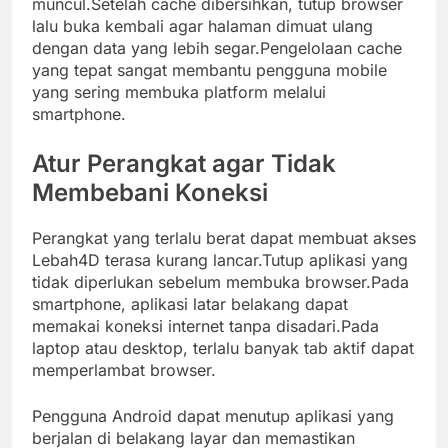
muncul.Setelah cache dibersihkan, tutup browser
lalu buka kembali agar halaman dimuat ulang
dengan data yang lebih segar.Pengelolaan cache
yang tepat sangat membantu pengguna mobile
yang sering membuka platform melalui
smartphone.
Atur Perangkat agar Tidak
Membebani Koneksi
Perangkat yang terlalu berat dapat membuat akses
Lebah4D terasa kurang lancar.Tutup aplikasi yang
tidak diperlukan sebelum membuka browser.Pada
smartphone, aplikasi latar belakang dapat
memakai koneksi internet tanpa disadari.Pada
laptop atau desktop, terlalu banyak tab aktif dapat
memperlambat browser.
Pengguna Android dapat menutup aplikasi yang
berjalan di belakang layar dan memastikan