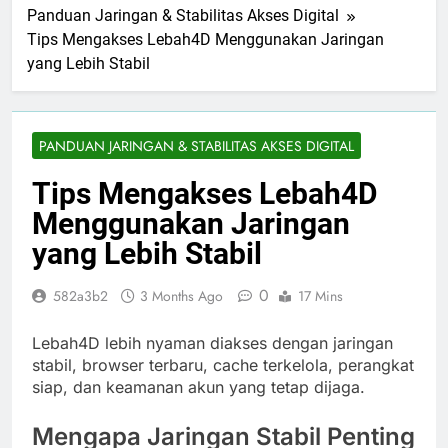
Panduan Jaringan & Stabilitas Akses Digital
Tips Mengakses Lebah4D Menggunakan Jaringan
yang Lebih Stabil
PANDUAN JARINGAN & STABILITAS AKSES DIGITAL
Tips Mengakses Lebah4D
Menggunakan Jaringan
yang Lebih Stabil
0
582a3b2
3 Months Ago
17 Mins
Lebah4D lebih nyaman diakses dengan jaringan
stabil, browser terbaru, cache terkelola, perangkat
siap, dan keamanan akun yang tetap dijaga.
Mengapa Jaringan Stabil Penting