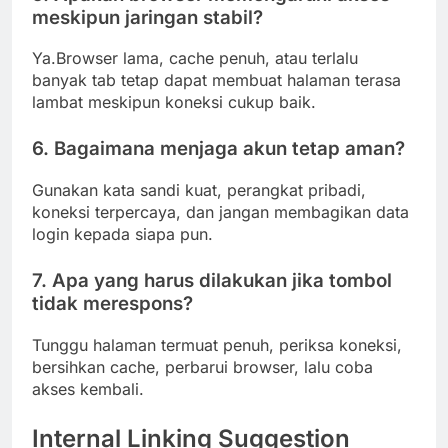
meskipun jaringan stabil?
Ya.Browser lama, cache penuh, atau terlalu
banyak tab tetap dapat membuat halaman terasa
lambat meskipun koneksi cukup baik.
6. Bagaimana menjaga akun tetap aman?
Gunakan kata sandi kuat, perangkat pribadi,
koneksi terpercaya, dan jangan membagikan data
login kepada siapa pun.
7. Apa yang harus dilakukan jika tombol
tidak merespons?
Tunggu halaman termuat penuh, periksa koneksi,
bersihkan cache, perbarui browser, lalu coba
akses kembali.
Internal Linking Suggestion