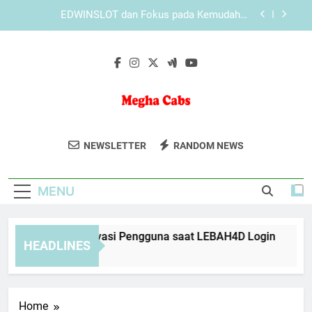
Skip
LEBAH4D dan Fokus pada Kemudahan
to
Penggunaan Layanan yang Lebih Terarah
content
KAYA787 dan Fokus pada Kemudahan
Penggunaan Layanan yang Lebih Terarah
Cara Menjaga Privasi Pengguna saat LEBAH4D
Login
EDWINSLOT dan Fokus pada Kemudahan
Penggunaan Layanan
Megha Cabs
Nikmati Perjalanan Aman Dan Nyaman
LEBAH4D dan Fokus pada Kemudahan
NEWSLETTER
RANDOM NEWS
Penggunaan Layanan yang Lebih Terarah
Dengan Megha Cabs. Solusi
KAYA787 dan Fokus pada Kemudahan
Transportasi Yang Terpercaya.
Penggunaan Layanan yang Lebih Terarah
MENU
ra Menjaga Privasi Pengguna saat LEBAH4D Login
EDW
HEADLINES
Weeks Ago
3 Wee
Home