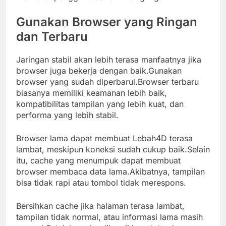
Gunakan Browser yang Ringan
dan Terbaru
Jaringan stabil akan lebih terasa manfaatnya jika
browser juga bekerja dengan baik.Gunakan
browser yang sudah diperbarui.Browser terbaru
biasanya memiliki keamanan lebih baik,
kompatibilitas tampilan yang lebih kuat, dan
performa yang lebih stabil.
Browser lama dapat membuat Lebah4D terasa
lambat, meskipun koneksi sudah cukup baik.Selain
itu, cache yang menumpuk dapat membuat
browser membaca data lama.Akibatnya, tampilan
bisa tidak rapi atau tombol tidak merespons.
Bersihkan cache jika halaman terasa lambat,
tampilan tidak normal, atau informasi lama masih