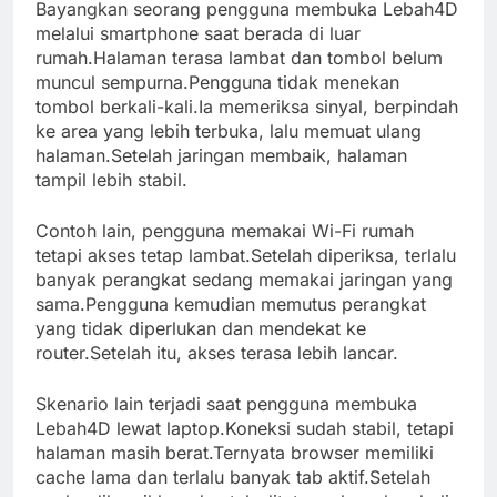
Bayangkan seorang pengguna membuka Lebah4D
melalui smartphone saat berada di luar
rumah.Halaman terasa lambat dan tombol belum
muncul sempurna.Pengguna tidak menekan
tombol berkali-kali.Ia memeriksa sinyal, berpindah
ke area yang lebih terbuka, lalu memuat ulang
halaman.Setelah jaringan membaik, halaman
tampil lebih stabil.
Contoh lain, pengguna memakai Wi-Fi rumah
tetapi akses tetap lambat.Setelah diperiksa, terlalu
banyak perangkat sedang memakai jaringan yang
sama.Pengguna kemudian memutus perangkat
yang tidak diperlukan dan mendekat ke
router.Setelah itu, akses terasa lebih lancar.
Skenario lain terjadi saat pengguna membuka
Lebah4D lewat laptop.Koneksi sudah stabil, tetapi
halaman masih berat.Ternyata browser memiliki
cache lama dan terlalu banyak tab aktif.Setelah