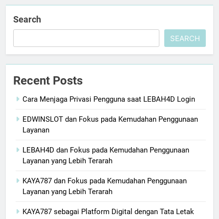
Search
SEARCH
Recent Posts
Cara Menjaga Privasi Pengguna saat LEBAH4D Login
EDWINSLOT dan Fokus pada Kemudahan Penggunaan
Layanan
LEBAH4D dan Fokus pada Kemudahan Penggunaan
Layanan yang Lebih Terarah
KAYA787 dan Fokus pada Kemudahan Penggunaan
Layanan yang Lebih Terarah
KAYA787 sebagai Platform Digital dengan Tata Letak