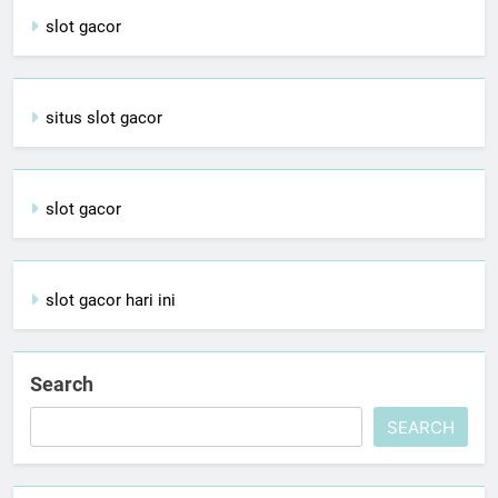
slot gacor
situs slot gacor
slot gacor
slot gacor hari ini
Search
SEARCH