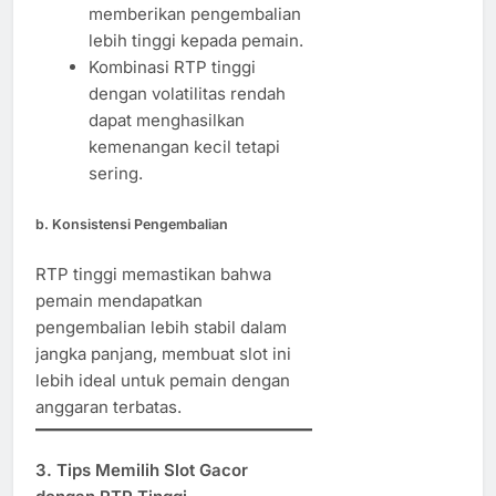
memberikan pengembalian
lebih tinggi kepada pemain.
Kombinasi RTP tinggi
dengan volatilitas rendah
dapat menghasilkan
kemenangan kecil tetapi
sering.
b. Konsistensi Pengembalian
RTP tinggi memastikan bahwa
pemain mendapatkan
pengembalian lebih stabil dalam
jangka panjang, membuat slot ini
lebih ideal untuk pemain dengan
anggaran terbatas.
3.
Tips Memilih Slot Gacor