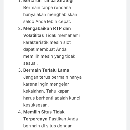
Bertaruh Tanpa Strategi
Bermain tanpa rencana
hanya akan menghabiskan
saldo Anda lebih cepat.
Mengabaikan RTP dan
Volatilitas
Tidak memahami
karakteristik mesin slot
dapat membuat Anda
memilih mesin yang tidak
sesuai.
Bermain Terlalu Lama
Jangan terus bermain hanya
karena ingin mengejar
kekalahan. Tahu kapan
harus berhenti adalah kunci
kesuksesan.
Memilih Situs Tidak
Terpercaya
Pastikan Anda
bermain di situs dengan