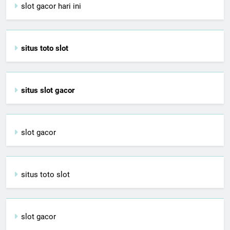
slot gacor hari ini
situs toto slot
situs slot gacor
slot gacor
situs toto slot
slot gacor