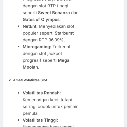
dengan slot RTP tinggi
seperti
Sweet Bonanza
dan
Gates of Olympus
.
NetEnt:
Menyediakan slot
populer seperti
Starburst
dengan RTP 96.09%.
Microgaming:
Terkenal
dengan slot jackpot
progresif seperti
Mega
Moolah
.
c. Amati Volatilitas Slot
Volatilitas Rendah:
Kemenangan kecil tetapi
sering, cocok untuk pemain
pemula.
Volatilitas Tinggi:
Kemenangan besar tetapi