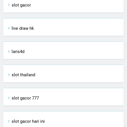
slot gacor
live draw hk
laris4d
slot thailand
slot gacor 777
slot gacor hari ini