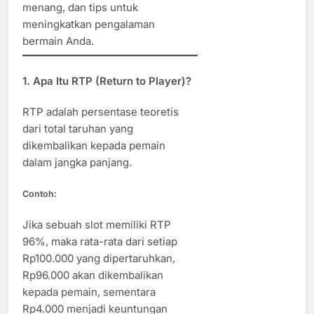
menang, dan tips untuk
meningkatkan pengalaman
bermain Anda.
1.
Apa Itu RTP (Return to Player)?
RTP adalah persentase teoretis
dari total taruhan yang
dikembalikan kepada pemain
dalam jangka panjang.
Contoh:
Jika sebuah slot memiliki RTP
96%, maka rata-rata dari setiap
Rp100.000 yang dipertaruhkan,
Rp96.000 akan dikembalikan
kepada pemain, sementara
Rp4.000 menjadi keuntungan