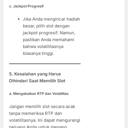
c. Jackpot Progresif
Jika Anda mengincar hadiah
besar, pilih slot dengan
jackpot progresif. Namun,
pastikan Anda memahami
bahwa volatilitasnya
biasanya tinggi.
5.
Kesalahan yang Harus
Dihindari Saat Memilih Slot
a. Mengabaikan RTP dan Volatilitas
Jangan memilih slot secara acak
tanpa memeriksa RTP dan
volatilitasnya. Ini dapat mengurangi
peluang Anda untuk menang.