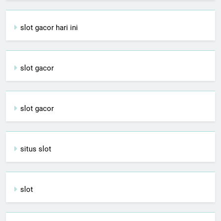
slot gacor hari ini
slot gacor
slot gacor
situs slot
slot