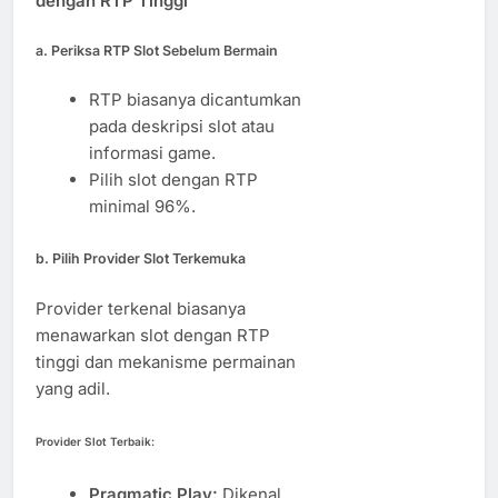
dengan RTP Tinggi
a. Periksa RTP Slot Sebelum Bermain
RTP biasanya dicantumkan
pada deskripsi slot atau
informasi game.
Pilih slot dengan RTP
minimal 96%.
b. Pilih Provider Slot Terkemuka
Provider terkenal biasanya
menawarkan slot dengan RTP
tinggi dan mekanisme permainan
yang adil.
Provider Slot Terbaik:
Pragmatic Play:
Dikenal