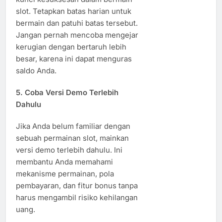
slot. Tetapkan batas harian untuk
bermain dan patuhi batas tersebut.
Jangan pernah mencoba mengejar
kerugian dengan bertaruh lebih
besar, karena ini dapat menguras
saldo Anda.
5.
Coba Versi Demo Terlebih
Dahulu
Jika Anda belum familiar dengan
sebuah permainan slot, mainkan
versi demo terlebih dahulu. Ini
membantu Anda memahami
mekanisme permainan, pola
pembayaran, dan fitur bonus tanpa
harus mengambil risiko kehilangan
uang.