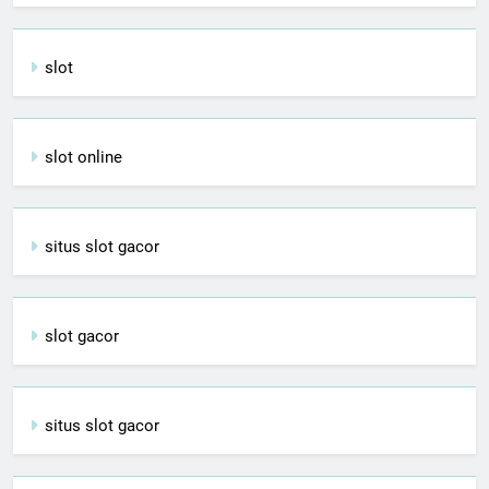
slot
slot online
situs slot gacor
slot gacor
situs slot gacor