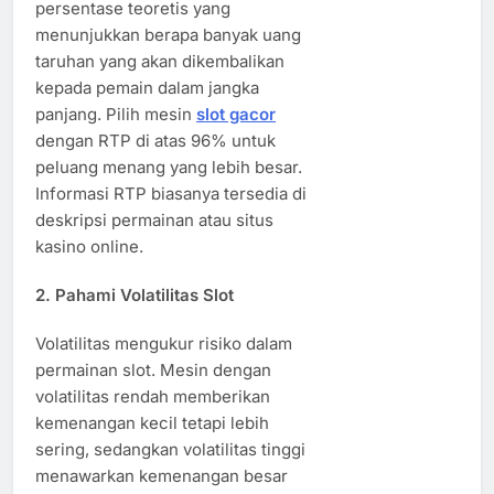
persentase teoretis yang
menunjukkan berapa banyak uang
taruhan yang akan dikembalikan
kepada pemain dalam jangka
panjang. Pilih mesin
slot gacor
dengan RTP di atas 96% untuk
peluang menang yang lebih besar.
Informasi RTP biasanya tersedia di
deskripsi permainan atau situs
kasino online.
2.
Pahami Volatilitas Slot
Volatilitas mengukur risiko dalam
permainan slot. Mesin dengan
volatilitas rendah memberikan
kemenangan kecil tetapi lebih
sering, sedangkan volatilitas tinggi
menawarkan kemenangan besar