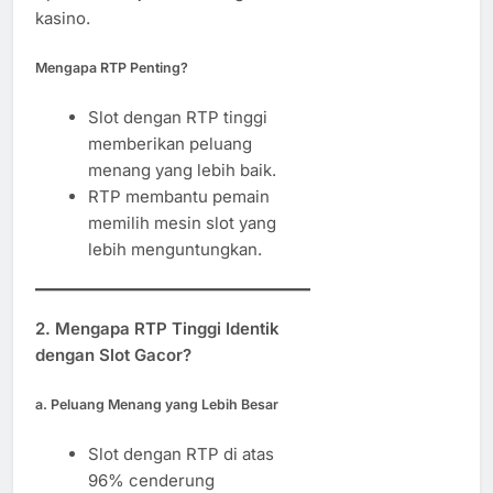
kasino.
Mengapa RTP Penting?
Slot dengan RTP tinggi
memberikan peluang
menang yang lebih baik.
RTP membantu pemain
memilih mesin slot yang
lebih menguntungkan.
2.
Mengapa RTP Tinggi Identik
dengan Slot Gacor?
a. Peluang Menang yang Lebih Besar
Slot dengan RTP di atas
96% cenderung