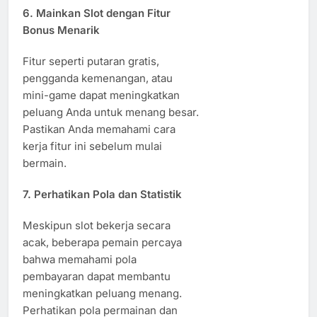
6.
Mainkan Slot dengan Fitur
Bonus Menarik
Fitur seperti putaran gratis,
pengganda kemenangan, atau
mini-game dapat meningkatkan
peluang Anda untuk menang besar.
Pastikan Anda memahami cara
kerja fitur ini sebelum mulai
bermain.
7.
Perhatikan Pola dan Statistik
Meskipun slot bekerja secara
acak, beberapa pemain percaya
bahwa memahami pola
pembayaran dapat membantu
meningkatkan peluang menang.
Perhatikan pola permainan dan