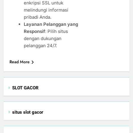
enkripsi SSL untuk
melindungi informasi
pribadi Anda.
Layanan Pelanggan yang
Responsif
: Pilih situs
dengan dukungan
pelanggan 24/7.
Read More
SLOT GACOR
situs slot gacor