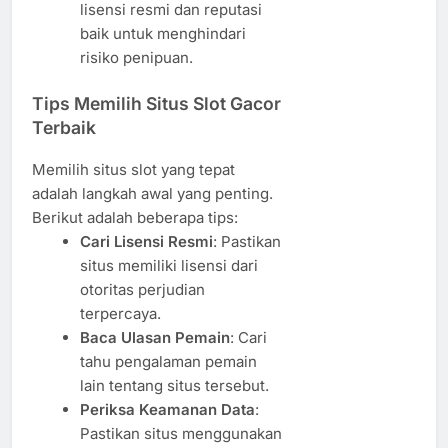
lisensi resmi dan reputasi
baik untuk menghindari
risiko penipuan.
Tips Memilih Situs Slot Gacor
Terbaik
Memilih situs slot yang tepat
adalah langkah awal yang penting.
Berikut adalah beberapa tips:
Cari Lisensi Resmi
: Pastikan
situs memiliki lisensi dari
otoritas perjudian
terpercaya.
Baca Ulasan Pemain
: Cari
tahu pengalaman pemain
lain tentang situs tersebut.
Periksa Keamanan Data
:
Pastikan situs menggunakan