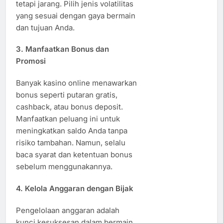
tetapi jarang. Pilih jenis volatilitas
yang sesuai dengan gaya bermain
dan tujuan Anda.
3.
Manfaatkan Bonus dan
Promosi
Banyak kasino online menawarkan
bonus seperti putaran gratis,
cashback, atau bonus deposit.
Manfaatkan peluang ini untuk
meningkatkan saldo Anda tanpa
risiko tambahan. Namun, selalu
baca syarat dan ketentuan bonus
sebelum menggunakannya.
4.
Kelola Anggaran dengan Bijak
Pengelolaan anggaran adalah
kunci kesuksesan dalam bermain