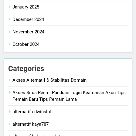
January 2025
December 2024
November 2024
October 2024
Categories
Akses Alternatif & Stabilitas Domain
Akses Situs Resmi Panduan Login Keamanan Akun Tips
Pemain Baru Tips Pemain Lama
alternatif edwinslot
alternatif kaya787