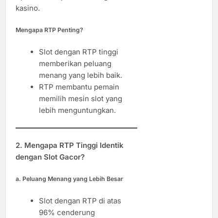
kasino.
Mengapa RTP Penting?
Slot dengan RTP tinggi
memberikan peluang
menang yang lebih baik.
RTP membantu pemain
memilih mesin slot yang
lebih menguntungkan.
2.
Mengapa RTP Tinggi Identik
dengan Slot Gacor?
a. Peluang Menang yang Lebih Besar
Slot dengan RTP di atas
96% cenderung