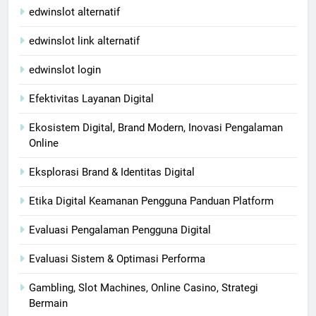
edwinslot alternatif
edwinslot link alternatif
edwinslot login
Efektivitas Layanan Digital
Ekosistem Digital, Brand Modern, Inovasi Pengalaman
Online
Eksplorasi Brand & Identitas Digital
Etika Digital Keamanan Pengguna Panduan Platform
Evaluasi Pengalaman Pengguna Digital
Evaluasi Sistem & Optimasi Performa
Gambling, Slot Machines, Online Casino, Strategi
Bermain