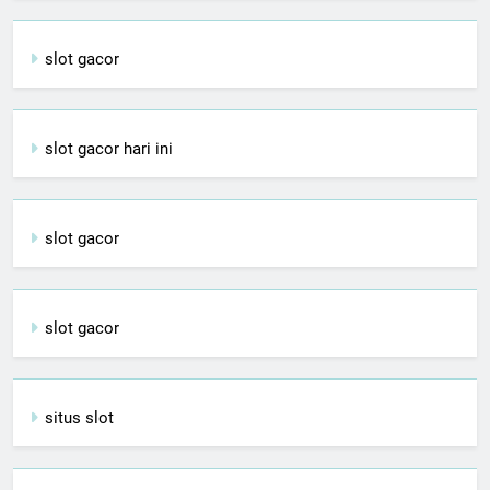
slot gacor
slot gacor hari ini
slot gacor
slot gacor
situs slot