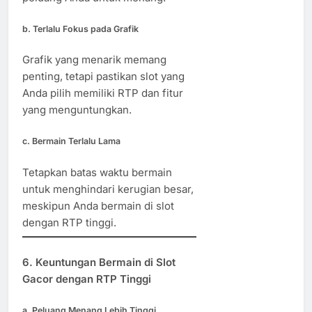
b. Terlalu Fokus pada Grafik
Grafik yang menarik memang
penting, tetapi pastikan slot yang
Anda pilih memiliki RTP dan fitur
yang menguntungkan.
c. Bermain Terlalu Lama
Tetapkan batas waktu bermain
untuk menghindari kerugian besar,
meskipun Anda bermain di slot
dengan RTP tinggi.
6.
Keuntungan Bermain di Slot
Gacor dengan RTP Tinggi
a. Peluang Menang Lebih Tinggi