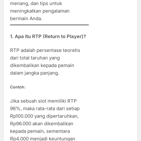
menang, dan tips untuk
meningkatkan pengalaman
bermain Anda.
1.
Apa Itu RTP (Return to Player)?
RTP adalah persentase teoretis
dari total taruhan yang
dikembalikan kepada pemain
dalam jangka panjang.
Contoh:
Jika sebuah slot memiliki RTP
96%, maka rata-rata dari setiap
Rp100.000 yang dipertaruhkan,
Rp96.000 akan dikembalikan
kepada pemain, sementara
Rp4.000 menjadi keuntungan