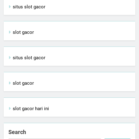
situs slot gacor
slot gacor
situs slot gacor
slot gacor
slot gacor hari ini
Search