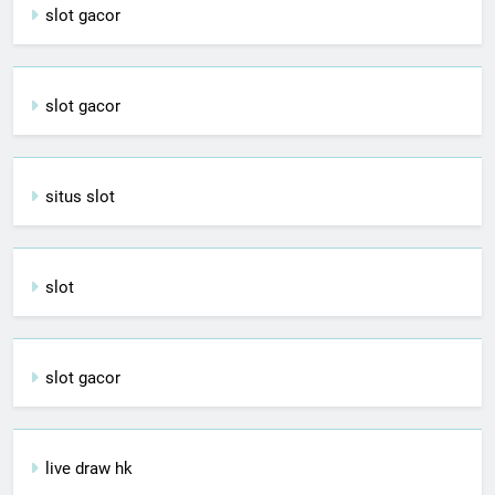
slot gacor
slot gacor
situs slot
slot
slot gacor
live draw hk