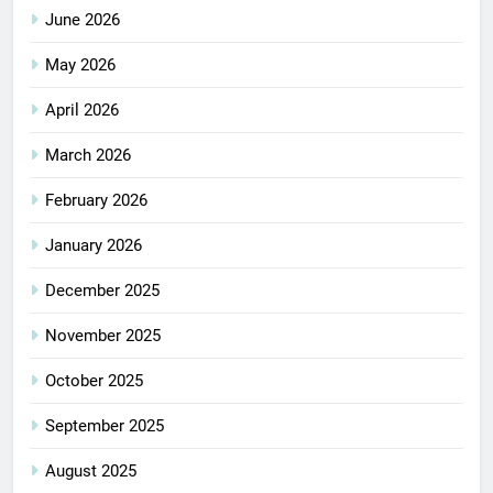
June 2026
May 2026
April 2026
March 2026
February 2026
January 2026
December 2025
November 2025
October 2025
September 2025
August 2025