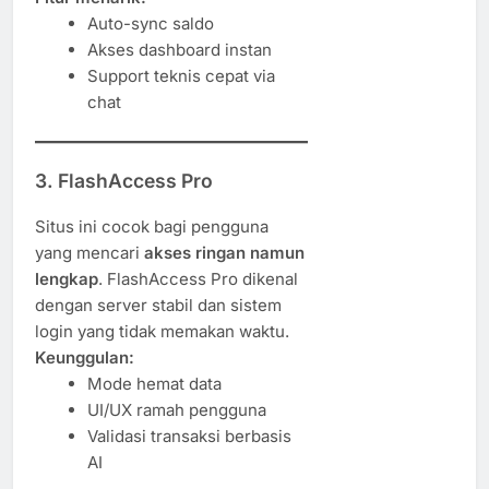
Auto-sync saldo
Akses dashboard instan
Support teknis cepat via
chat
3.
FlashAccess Pro
Situs ini cocok bagi pengguna
yang mencari
akses ringan namun
lengkap
. FlashAccess Pro dikenal
dengan server stabil dan sistem
login yang tidak memakan waktu.
Keunggulan:
Mode hemat data
UI/UX ramah pengguna
Validasi transaksi berbasis
AI