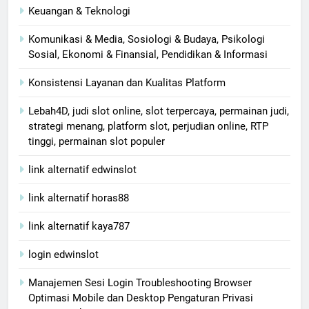
Keuangan & Teknologi
Komunikasi & Media, Sosiologi & Budaya, Psikologi
Sosial, Ekonomi & Finansial, Pendidikan & Informasi
Konsistensi Layanan dan Kualitas Platform
Lebah4D, judi slot online, slot terpercaya, permainan judi,
strategi menang, platform slot, perjudian online, RTP
tinggi, permainan slot populer
link alternatif edwinslot
link alternatif horas88
link alternatif kaya787
login edwinslot
Manajemen Sesi Login Troubleshooting Browser
Optimasi Mobile dan Desktop Pengaturan Privasi