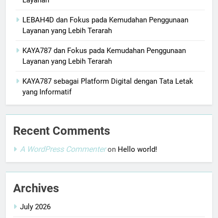
Layanan
LEBAH4D dan Fokus pada Kemudahan Penggunaan
Layanan yang Lebih Terarah
KAYA787 dan Fokus pada Kemudahan Penggunaan
Layanan yang Lebih Terarah
KAYA787 sebagai Platform Digital dengan Tata Letak
yang Informatif
Recent Comments
A WordPress Commenter
on
Hello world!
Archives
July 2026