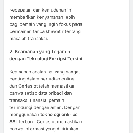
Kecepatan dan kemudahan ini
memberikan kenyamanan lebih
bagi pemain yang ingin fokus pada
permainan tanpa khawatir tentang
masalah transaksi.
2.
Keamanan yang Terjamin
dengan Teknologi Enkripsi Terkini
Keamanan adalah hal yang sangat
penting dalam perjudian online,
dan
Corlaslot
telah memastikan
bahwa setiap data pribadi dan
transaksi finansial pemain
terlindungi dengan aman. Dengan
menggunakan
teknologi enkripsi
SSL
terbaru, Corlaslot memastikan
bahwa informasi yang dikirimkan