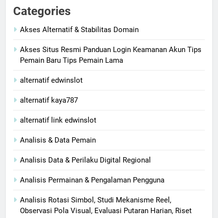
Categories
Akses Alternatif & Stabilitas Domain
Akses Situs Resmi Panduan Login Keamanan Akun Tips
Pemain Baru Tips Pemain Lama
alternatif edwinslot
alternatif kaya787
alternatif link edwinslot
Analisis & Data Pemain
Analisis Data & Perilaku Digital Regional
Analisis Permainan & Pengalaman Pengguna
Analisis Rotasi Simbol, Studi Mekanisme Reel,
Observasi Pola Visual, Evaluasi Putaran Harian, Riset