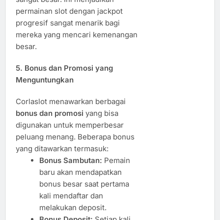
permainan slot dengan jackpot
progresif sangat menarik bagi
mereka yang mencari kemenangan
besar.
5.
Bonus dan Promosi yang
Menguntungkan
Corlaslot menawarkan berbagai
bonus dan promosi
yang bisa
digunakan untuk memperbesar
peluang menang. Beberapa bonus
yang ditawarkan termasuk:
Bonus Sambutan:
Pemain
baru akan mendapatkan
bonus besar saat pertama
kali mendaftar dan
melakukan deposit.
Bonus Deposit:
Setiap kali