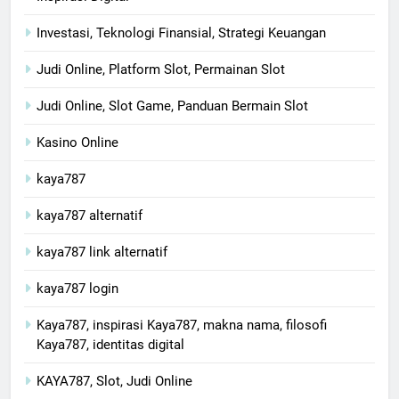
Investasi, Teknologi Finansial, Strategi Keuangan
Judi Online, Platform Slot, Permainan Slot
Judi Online, Slot Game, Panduan Bermain Slot
Kasino Online
kaya787
kaya787 alternatif
kaya787 link alternatif
kaya787 login
Kaya787, inspirasi Kaya787, makna nama, filosofi
Kaya787, identitas digital
KAYA787, Slot, Judi Online