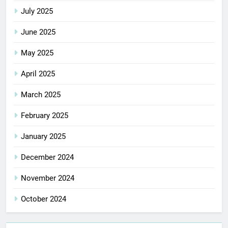
July 2025
June 2025
May 2025
April 2025
March 2025
February 2025
January 2025
December 2024
November 2024
October 2024