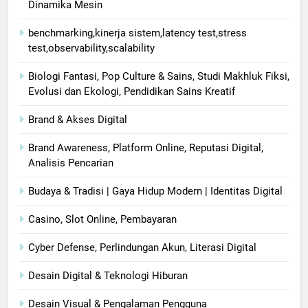
Dinamika Mesin
benchmarking,kinerja sistem,latency test,stress
test,observability,scalability
Biologi Fantasi, Pop Culture & Sains, Studi Makhluk Fiksi,
Evolusi dan Ekologi, Pendidikan Sains Kreatif
Brand & Akses Digital
Brand Awareness, Platform Online, Reputasi Digital,
Analisis Pencarian
Budaya & Tradisi | Gaya Hidup Modern | Identitas Digital
Casino, Slot Online, Pembayaran
Cyber Defense, Perlindungan Akun, Literasi Digital
Desain Digital & Teknologi Hiburan
Desain Visual & Pengalaman Pengguna