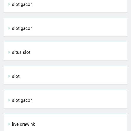
slot gacor
slot gacor
situs slot
slot
slot gacor
live draw hk