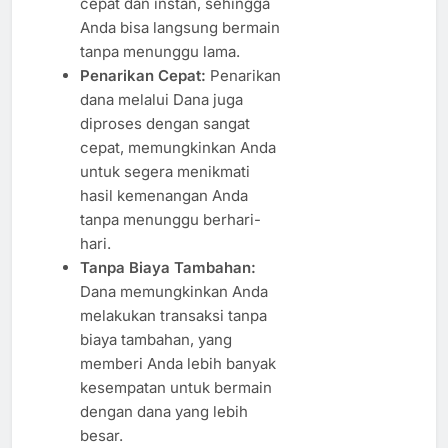
cepat dan instan, sehingga
Anda bisa langsung bermain
tanpa menunggu lama.
Penarikan Cepat:
Penarikan
dana melalui Dana juga
diproses dengan sangat
cepat, memungkinkan Anda
untuk segera menikmati
hasil kemenangan Anda
tanpa menunggu berhari-
hari.
Tanpa Biaya Tambahan:
Dana memungkinkan Anda
melakukan transaksi tanpa
biaya tambahan, yang
memberi Anda lebih banyak
kesempatan untuk bermain
dengan dana yang lebih
besar.