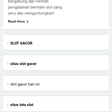
bergabung dan nikmati
pengalaman bermain slot yang
seru dan menguntungkan!
Read More
SLOT GACOR
situs slot gacor
slot gacor hari ini
situs toto slot