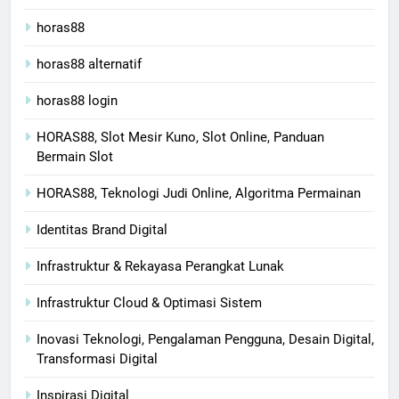
horas88
horas88 alternatif
horas88 login
HORAS88, Slot Mesir Kuno, Slot Online, Panduan
Bermain Slot
HORAS88, Teknologi Judi Online, Algoritma Permainan
Identitas Brand Digital
Infrastruktur & Rekayasa Perangkat Lunak
Infrastruktur Cloud & Optimasi Sistem
Inovasi Teknologi, Pengalaman Pengguna, Desain Digital,
Transformasi Digital
Inspirasi Digital