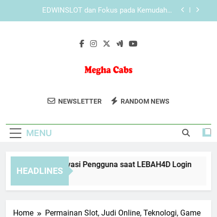
Skip
LEBAH4D dan Fokus pada Kemudahan
to
Penggunaan Layanan yang Lebih Terarah
content
KAYA787 dan Fokus pada Kemudahan
Penggunaan Layanan yang Lebih Terarah
Cara Menjaga Privasi Pengguna saat LEBAH4D
Login
EDWINSLOT dan Fokus pada Kemudahan
Penggunaan Layanan
Megha Cabs
Nikmati Perjalanan Aman Dan Nyaman
LEBAH4D dan Fokus pada Kemudahan
NEWSLETTER
RANDOM NEWS
Penggunaan Layanan yang Lebih Terarah
Dengan Megha Cabs. Solusi
KAYA787 dan Fokus pada Kemudahan
Transportasi Yang Terpercaya.
Penggunaan Layanan yang Lebih Terarah
MENU
ra Menjaga Privasi Pengguna saat LEBAH4D Login
EDW
HEADLINES
Weeks Ago
3 We
Home
Permainan Slot, Judi Online, Teknologi, Game