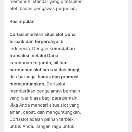
memenuhi standar yang ditetapkan
oleh badan pengawas perjudian.
Kesimpulan
Corlaslot
adalah
situs slot Dana
terbaik dan terpercaya
di
Indonesia. Dengan
kemudahan
transaksi melalui Dana
,
keamanan terjamin
,
pilihan
permainan slot berkualitas tinggi
,
dan berbagai
bonus dan promosi
menguntungkan
, Corlaslot
memberikan pengalaman bermain
yang luar biasa bagi para pemain.
Jika Anda mencari situs slot yang
aman, cepat, dan menguntungkan,
Corlaslot adalah pilihan terbaik
untuk Anda. Jangan ragu untuk