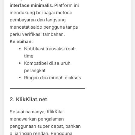
interface minimalis
. Platform ini
mendukung berbagai metode
pembayaran dan langsung
mencatat saldo pengguna tanpa
perlu verifikasi tambahan.
Kelebihan:
Notifikasi transaksi real-
time
Kompatibel di seluruh
perangkat
Ringan dan mudah diakses
2.
KlikKilat.net
Sesuai namanya, KlikKilat
menawarkan pengalaman
penggunaan super cepat, bahkan
di jaringan rendah. Pengguna