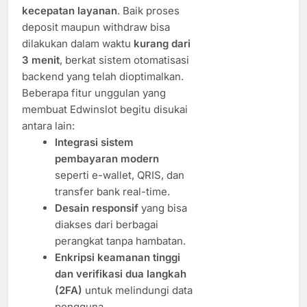
kecepatan layanan
. Baik proses
deposit maupun withdraw bisa
dilakukan dalam waktu
kurang dari
3 menit
, berkat sistem otomatisasi
backend yang telah dioptimalkan.
Beberapa fitur unggulan yang
membuat Edwinslot begitu disukai
antara lain:
Integrasi sistem
pembayaran modern
seperti e-wallet, QRIS, dan
transfer bank real-time.
Desain responsif
yang bisa
diakses dari berbagai
perangkat tanpa hambatan.
Enkripsi keamanan tinggi
dan verifikasi dua langkah
(2FA)
untuk melindungi data
pengguna.