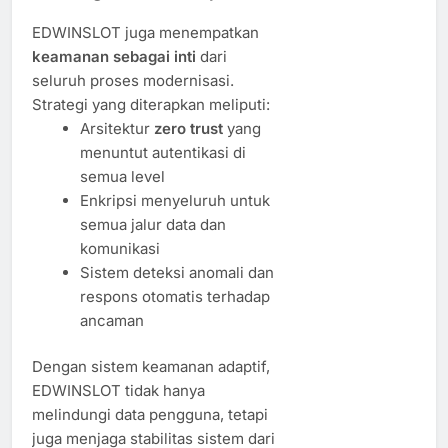
EDWINSLOT juga menempatkan
keamanan sebagai inti
dari
seluruh proses modernisasi.
Strategi yang diterapkan meliputi:
Arsitektur
zero trust
yang
menuntut autentikasi di
semua level
Enkripsi menyeluruh untuk
semua jalur data dan
komunikasi
Sistem deteksi anomali dan
respons otomatis terhadap
ancaman
Dengan sistem keamanan adaptif,
EDWINSLOT tidak hanya
melindungi data pengguna, tetapi
juga menjaga stabilitas sistem dari