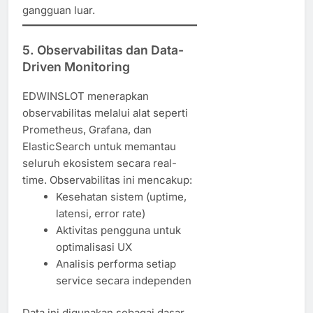
gangguan luar.
5. Observabilitas dan Data-
Driven Monitoring
EDWINSLOT menerapkan
observabilitas melalui alat seperti
Prometheus, Grafana, dan
ElasticSearch untuk memantau
seluruh ekosistem secara real-
time. Observabilitas ini mencakup:
Kesehatan sistem (uptime,
latensi, error rate)
Aktivitas pengguna untuk
optimalisasi UX
Analisis performa setiap
service secara independen
Data ini digunakan sebagai dasar