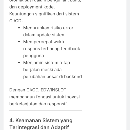
dan deployment kode.
Keuntungan signifikan dari sistem
CI/CD:
Menurunkan risiko error
dalam update sistem
Mempercepat waktu
respons terhadap feedback
pengguna
Menjamin sistem tetap
berjalan meski ada
perubahan besar di backend
Dengan CI/CD, EDWINSLOT
membangun fondasi untuk inovasi
berkelanjutan dan responsif.
4. Keamanan Sistem yang
Terintegrasi dan Adaptif