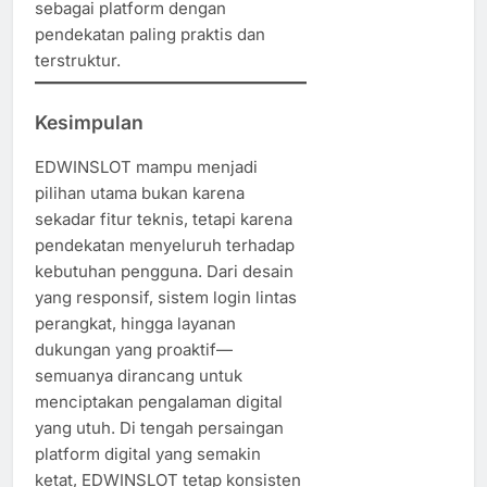
sebagai platform dengan
pendekatan paling praktis dan
terstruktur.
Kesimpulan
EDWINSLOT mampu menjadi
pilihan utama bukan karena
sekadar fitur teknis, tetapi karena
pendekatan menyeluruh terhadap
kebutuhan pengguna. Dari desain
yang responsif, sistem login lintas
perangkat, hingga layanan
dukungan yang proaktif—
semuanya dirancang untuk
menciptakan pengalaman digital
yang utuh. Di tengah persaingan
platform digital yang semakin
ketat, EDWINSLOT tetap konsisten