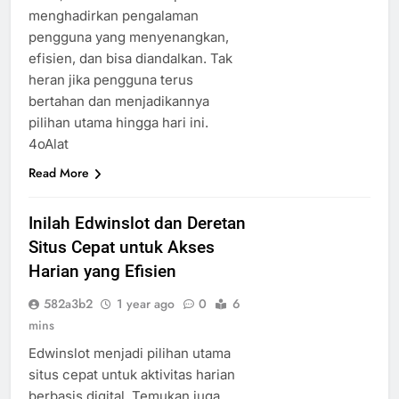
menghadirkan pengalaman
pengguna yang menyenangkan,
efisien, dan bisa diandalkan. Tak
heran jika pengguna terus
bertahan dan menjadikannya
pilihan utama hingga hari ini.
4oAlat
Read More
Inilah Edwinslot dan Deretan
Situs Cepat untuk Akses
Harian yang Efisien
582a3b2
1 year ago
0
6
mins
Edwinslot menjadi pilihan utama
situs cepat untuk aktivitas harian
berbasis digital. Temukan juga