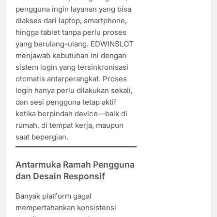
pengguna ingin layanan yang bisa
diakses dari laptop, smartphone,
hingga tablet tanpa perlu proses
yang berulang-ulang. EDWINSLOT
menjawab kebutuhan ini dengan
sistem login yang tersinkronisasi
otomatis antarperangkat. Proses
login hanya perlu dilakukan sekali,
dan sesi pengguna tetap aktif
ketika berpindah device—baik di
rumah, di tempat kerja, maupun
saat bepergian.
Antarmuka Ramah Pengguna
dan Desain Responsif
Banyak platform gagal
mempertahankan konsistensi