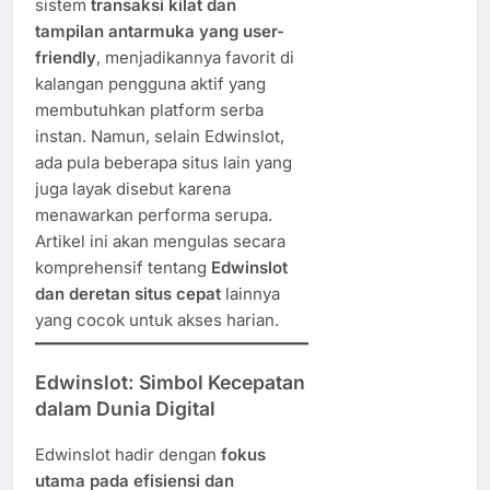
sistem
transaksi kilat dan
tampilan antarmuka yang user-
friendly
, menjadikannya favorit di
kalangan pengguna aktif yang
membutuhkan platform serba
instan. Namun, selain Edwinslot,
ada pula beberapa situs lain yang
juga layak disebut karena
menawarkan performa serupa.
Artikel ini akan mengulas secara
komprehensif tentang
Edwinslot
dan deretan situs cepat
lainnya
yang cocok untuk akses harian.
Edwinslot: Simbol Kecepatan
dalam Dunia Digital
Edwinslot hadir dengan
fokus
utama pada efisiensi dan