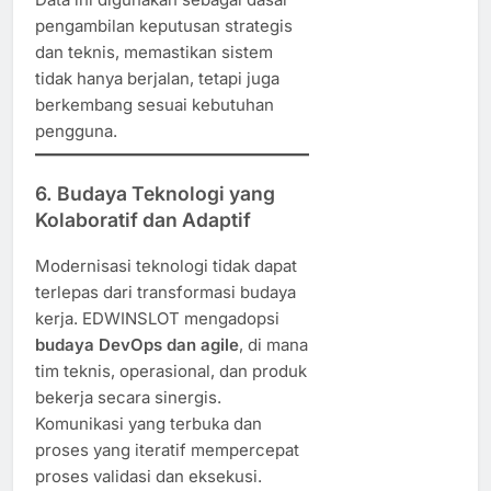
pengambilan keputusan strategis
dan teknis, memastikan sistem
tidak hanya berjalan, tetapi juga
berkembang sesuai kebutuhan
pengguna.
6. Budaya Teknologi yang
Kolaboratif dan Adaptif
Modernisasi teknologi tidak dapat
terlepas dari transformasi budaya
kerja. EDWINSLOT mengadopsi
budaya DevOps dan agile
, di mana
tim teknis, operasional, dan produk
bekerja secara sinergis.
Komunikasi yang terbuka dan
proses yang iteratif mempercepat
proses validasi dan eksekusi.