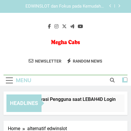
Skip
LEBAH4D dan Fokus pada Kemudahan
to
Penggunaan Layanan yang Lebih Terarah
content
KAYA787 dan Fokus pada Kemudahan
Penggunaan Layanan yang Lebih Terarah
Cara Menjaga Privasi Pengguna saat LEBAH4D
Login
EDWINSLOT dan Fokus pada Kemudahan
Penggunaan Layanan
Megha Cabs
Nikmati Perjalanan Aman Dan Nyaman
LEBAH4D dan Fokus pada Kemudahan
NEWSLETTER
RANDOM NEWS
Penggunaan Layanan yang Lebih Terarah
Dengan Megha Cabs. Solusi
KAYA787 dan Fokus pada Kemudahan
Transportasi Yang Terpercaya.
Penggunaan Layanan yang Lebih Terarah
MENU
ra Menjaga Privasi Pengguna saat LEBAH4D Login
EDW
HEADLINES
Weeks Ago
2 Wee
Home
alternatif edwinslot