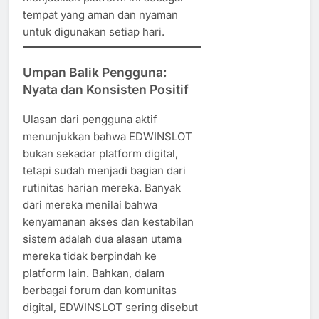
tempat yang aman dan nyaman
untuk digunakan setiap hari.
Umpan Balik Pengguna:
Nyata dan Konsisten Positif
Ulasan dari pengguna aktif
menunjukkan bahwa EDWINSLOT
bukan sekadar platform digital,
tetapi sudah menjadi bagian dari
rutinitas harian mereka. Banyak
dari mereka menilai bahwa
kenyamanan akses dan kestabilan
sistem adalah dua alasan utama
mereka tidak berpindah ke
platform lain. Bahkan, dalam
berbagai forum dan komunitas
digital, EDWINSLOT sering disebut