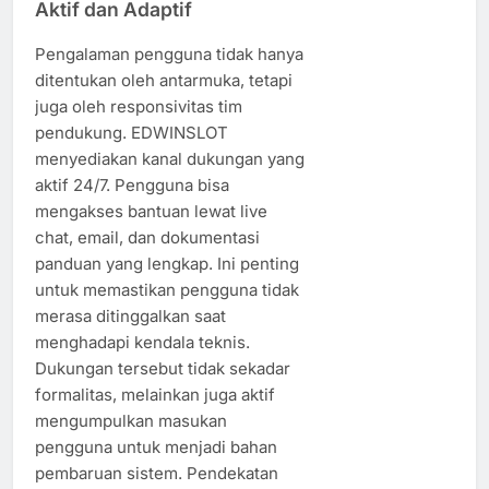
Aktif dan Adaptif
Pengalaman pengguna tidak hanya
ditentukan oleh antarmuka, tetapi
juga oleh responsivitas tim
pendukung. EDWINSLOT
menyediakan kanal dukungan yang
aktif 24/7. Pengguna bisa
mengakses bantuan lewat live
chat, email, dan dokumentasi
panduan yang lengkap. Ini penting
untuk memastikan pengguna tidak
merasa ditinggalkan saat
menghadapi kendala teknis.
Dukungan tersebut tidak sekadar
formalitas, melainkan juga aktif
mengumpulkan masukan
pengguna untuk menjadi bahan
pembaruan sistem. Pendekatan