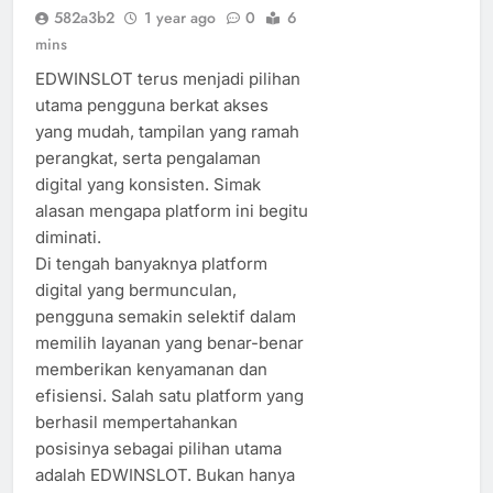
582a3b2
1 year ago
0
6
mins
EDWINSLOT terus menjadi pilihan
utama pengguna berkat akses
yang mudah, tampilan yang ramah
perangkat, serta pengalaman
digital yang konsisten. Simak
alasan mengapa platform ini begitu
diminati.
Di tengah banyaknya platform
digital yang bermunculan,
pengguna semakin selektif dalam
memilih layanan yang benar-benar
memberikan kenyamanan dan
efisiensi. Salah satu platform yang
berhasil mempertahankan
posisinya sebagai pilihan utama
adalah EDWINSLOT. Bukan hanya