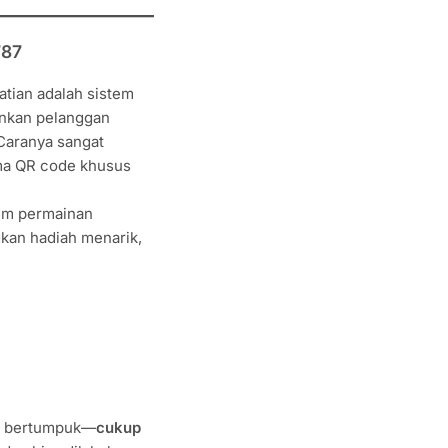
787
tian adalah sistem
inkan pelanggan
aranya sangat
ma QR code khusus
tem permainan
kan hadiah menarik,
in bertumpuk—
cukup