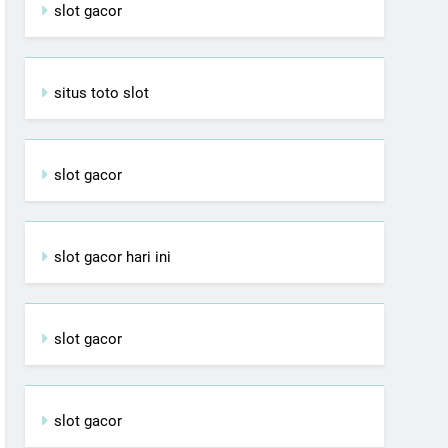
slot gacor
situs toto slot
slot gacor
slot gacor hari ini
slot gacor
slot gacor