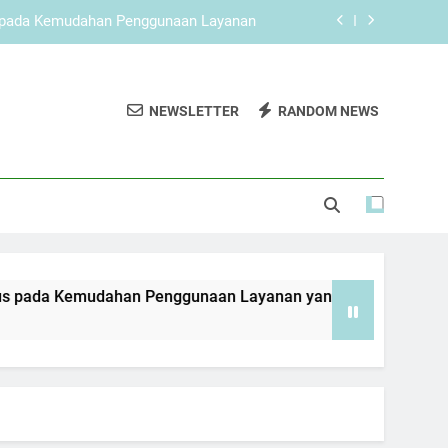
pada Kemudahan Penggunaan Layanan
ggunaan Layanan yang Lebih Terarah
nggunaan Layanan yang Lebih Terarah
NEWSLETTER
RANDOM NEWS
Privasi Pengguna saat LEBAH4D Login
ortasi Yang Terpercaya.
pada Kemudahan Penggunaan Layanan
ggunaan Layanan yang Lebih Terarah
nggunaan Layanan yang Lebih Terarah
udahan Penggunaan Layanan yang Lebih Terarah
KAYA
3 Wee