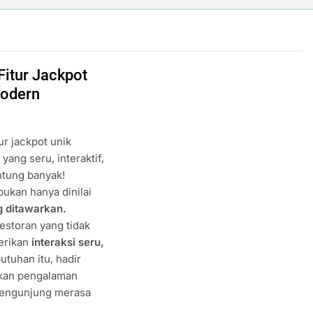
Fitur Jackpot
Modern
ur jackpot unik
ang seru, interaktif,
ntung banyak!
bukan hanya dinilai
 ditawarkan.
restoran yang tidak
erikan
interaksi seru,
tuhan itu, hadir
rkan pengalaman
engunjung merasa