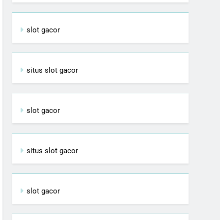
slot gacor
situs slot gacor
slot gacor
situs slot gacor
slot gacor