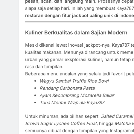
pesan, scan, dan langsung main.
Prosesnya cepat 
siapa saja setiap hari. Inilah yang membuat Kaya787
restoran dengan fitur jackpot paling unik di Indone
Kuliner Berkualitas dalam Sajian Modern
Meski dikenal lewat inovasi jackpot-nya, Kaya787 
kualitas makanan. Menunya dirancang untuk memen
urban yang gemar eksplorasi kuliner, namun tetap
rasa dan tampilan.
Beberapa menu andalan yang selalu jadi favorit pel
Wagyu Sambal Truffle Rice Bowl
Rendang Carbonara Pasta
Ayam Kecombrang Mozarella Bakar
Tuna Mentai Wrap ala Kaya787
Untuk minuman, ada pilihan seperti
Salted Caramel
Brown Sugar Lychee Coffee Float
, hingga
Matcha B
semuanya dibuat dengan tampilan yang Instagramab