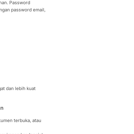
anan. Password
engan password email,
at dan lebih kuat
an
kumen terbuka, atau