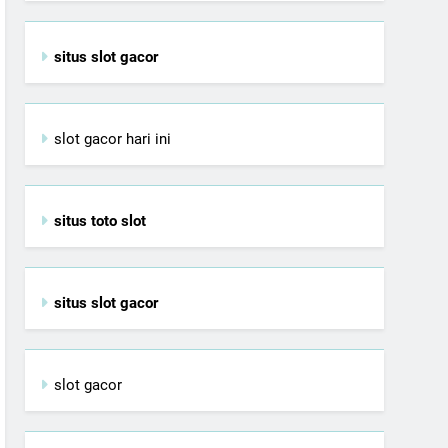
situs slot gacor
slot gacor hari ini
situs toto slot
situs slot gacor
slot gacor