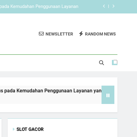
pada Kemudahan Penggunaan Layanan
ggunaan Layanan yang Lebih Terarah
nggunaan Layanan yang Lebih Terarah
NEWSLETTER
RANDOM NEWS
Privasi Pengguna saat LEBAH4D Login
ortasi Yang Terpercaya.
pada Kemudahan Penggunaan Layanan
ggunaan Layanan yang Lebih Terarah
nggunaan Layanan yang Lebih Terarah
dahan Penggunaan Layanan yang Lebih Terarah
KAYA7
3 Week
SLOT GACOR