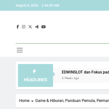
Skip
August 6, 2026
2:46:06 AM
to
content
Meg
Nikmati P
t LEBAH4D Login
EDWINSLOT dan Fokus pada Kemudah
2 Weeks Ago
HEADLINES
Home
Game & Hiburan, Panduan Pemula, Permai