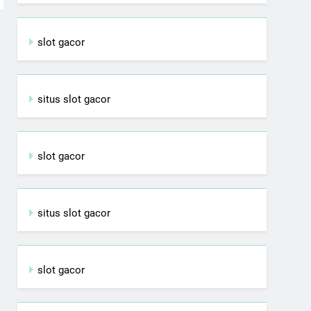
slot gacor
situs slot gacor
slot gacor
situs slot gacor
slot gacor