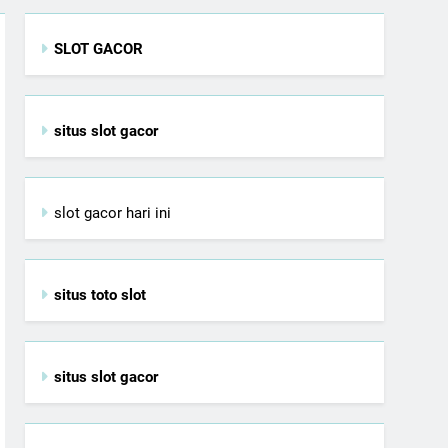
SLOT GACOR
situs slot gacor
slot gacor hari ini
situs toto slot
situs slot gacor