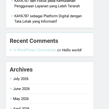
KAYA787 dan Fokus pada Kemudahan
Penggunaan Layanan yang Lebih Terarah
KAYA787 sebagai Platform Digital dengan
Tata Letak yang Informatif
Recent Comments
A WordPress Commenter
on
Hello world!
Archives
July 2026
June 2026
May 2026
April 2026