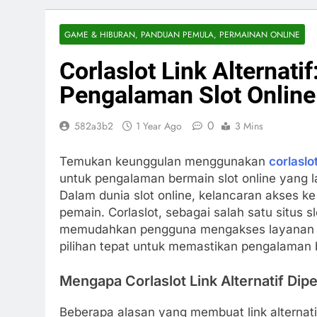
GAME & HIBURAN, PANDUAN PEMULA, PERMAINAN ONLINE
Corlaslot Link Alternatif
Pengalaman Slot Online
0
582a3b2
1 Year Ago
3 Mins
Temukan keunggulan menggunakan
corlaslot
untuk pengalaman bermain slot online yang 
Dalam dunia slot online, kelancaran akses k
pemain. Corlaslot, sebagai salah satu situs s
memudahkan pengguna mengakses layanan tan
pilihan tepat untuk memastikan pengalaman 
Mengapa Corlaslot Link Alternatif Dip
Beberapa alasan yang membuat link alternatif