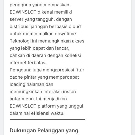
pengguna yang memuaskan.
EDWINSLOT dikenal memiliki
server yang tangguh, dengan
distribusi jaringan berbasis cloud
untuk meminimalkan downtime.
Teknologi ini memungkinkan akses
yang lebih cepat dan lancar,
bahkan di daerah dengan koneksi
internet terbatas.
Pengguna juga mengapresiasi fitur
cache pintar yang mempercepat
loading halaman dan
memungkinkan interaksi instan
antar menu. Ini menjadikan
EDWINSLOT platform yang unggul
dalam hal efisiensi waktu.
Dukungan Pelanggan yang