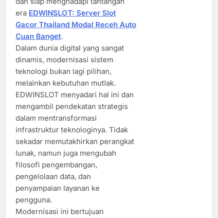
dan siap menghadapi tantangan
era
EDWINSLOT: Server Slot
Gacor Thailand Modal Receh Auto
Cuan Banget
.
Dalam dunia digital yang sangat
dinamis, modernisasi sistem
teknologi bukan lagi pilihan,
melainkan kebutuhan mutlak.
EDWINSLOT menyadari hal ini dan
mengambil pendekatan strategis
dalam mentransformasi
infrastruktur teknologinya. Tidak
sekadar memutakhirkan perangkat
lunak, namun juga mengubah
filosofi pengembangan,
pengelolaan data, dan
penyampaian layanan ke
pengguna.
Modernisasi ini bertujuan