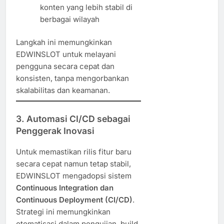
konten yang lebih stabil di
berbagai wilayah
Langkah ini memungkinkan
EDWINSLOT untuk melayani
pengguna secara cepat dan
konsisten, tanpa mengorbankan
skalabilitas dan keamanan.
3. Automasi CI/CD sebagai
Penggerak Inovasi
Untuk memastikan rilis fitur baru
secara cepat namun tetap stabil,
EDWINSLOT mengadopsi sistem
Continuous Integration dan
Continuous Deployment (CI/CD)
.
Strategi ini memungkinkan
otomatisasi dalam pengujian, build,