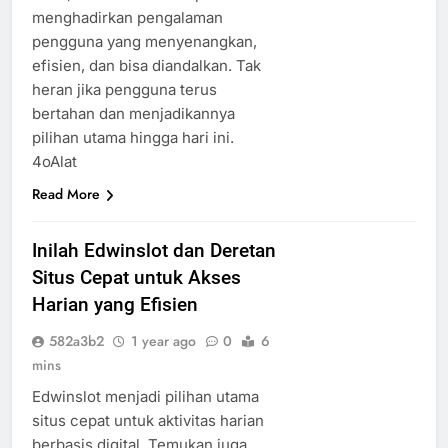
menghadirkan pengalaman
pengguna yang menyenangkan,
efisien, dan bisa diandalkan. Tak
heran jika pengguna terus
bertahan dan menjadikannya
pilihan utama hingga hari ini.
4oAlat
Read More
Inilah Edwinslot dan Deretan
Situs Cepat untuk Akses
Harian yang Efisien
582a3b2
1 year ago
0
6
mins
Edwinslot menjadi pilihan utama
situs cepat untuk aktivitas harian
berbasis digital. Temukan juga