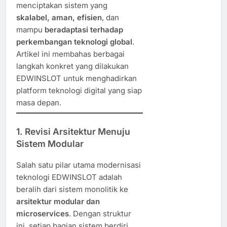
menciptakan sistem yang
skalabel, aman, efisien
, dan
mampu
beradaptasi terhadap
perkembangan teknologi global
.
Artikel ini membahas berbagai
langkah konkret yang dilakukan
EDWINSLOT untuk menghadirkan
platform teknologi digital yang siap
masa depan.
1. Revisi Arsitektur Menuju
Sistem Modular
Salah satu pilar utama modernisasi
teknologi EDWINSLOT adalah
beralih dari sistem monolitik ke
arsitektur modular dan
microservices
. Dengan struktur
ini, setiap bagian sistem berdiri