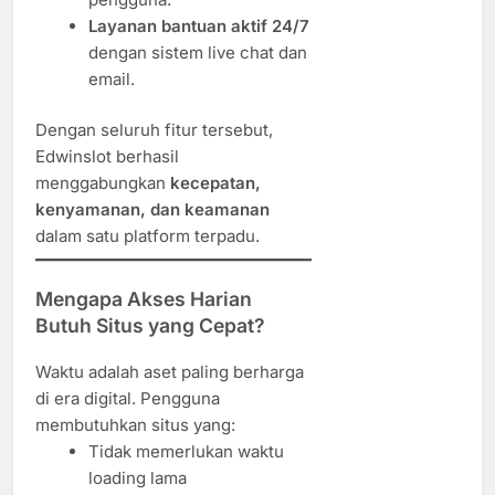
Layanan bantuan aktif 24/7
dengan sistem live chat dan
email.
Dengan seluruh fitur tersebut,
Edwinslot berhasil
menggabungkan
kecepatan,
kenyamanan, dan keamanan
dalam satu platform terpadu.
Mengapa Akses Harian
Butuh Situs yang Cepat?
Waktu adalah aset paling berharga
di era digital. Pengguna
membutuhkan situs yang:
Tidak memerlukan waktu
loading lama