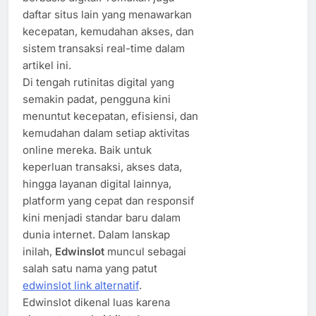
daftar situs lain yang menawarkan
kecepatan, kemudahan akses, dan
sistem transaksi real-time dalam
artikel ini.
Di tengah rutinitas digital yang
semakin padat, pengguna kini
menuntut kecepatan, efisiensi, dan
kemudahan dalam setiap aktivitas
online mereka. Baik untuk
keperluan transaksi, akses data,
hingga layanan digital lainnya,
platform yang cepat dan responsif
kini menjadi standar baru dalam
dunia internet. Dalam lanskap
inilah,
Edwinslot
muncul sebagai
salah satu nama yang patut
edwinslot link alternatif
.
Edwinslot dikenal luas karena