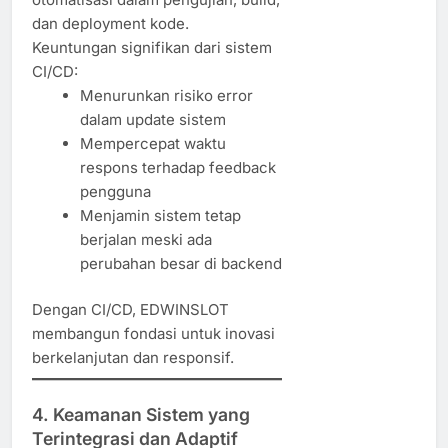
dan deployment kode.
Keuntungan signifikan dari sistem
CI/CD:
Menurunkan risiko error
dalam update sistem
Mempercepat waktu
respons terhadap feedback
pengguna
Menjamin sistem tetap
berjalan meski ada
perubahan besar di backend
Dengan CI/CD, EDWINSLOT
membangun fondasi untuk inovasi
berkelanjutan dan responsif.
4. Keamanan Sistem yang
Terintegrasi dan Adaptif