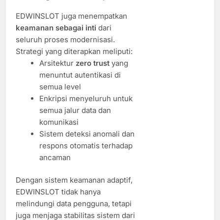
EDWINSLOT juga menempatkan
keamanan sebagai inti
dari
seluruh proses modernisasi.
Strategi yang diterapkan meliputi:
Arsitektur
zero trust
yang
menuntut autentikasi di
semua level
Enkripsi menyeluruh untuk
semua jalur data dan
komunikasi
Sistem deteksi anomali dan
respons otomatis terhadap
ancaman
Dengan sistem keamanan adaptif,
EDWINSLOT tidak hanya
melindungi data pengguna, tetapi
juga menjaga stabilitas sistem dari