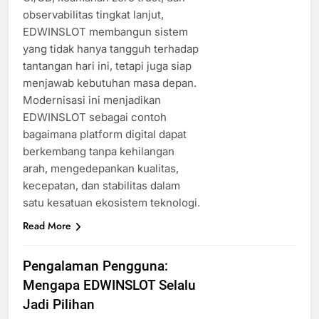
observabilitas tingkat lanjut,
EDWINSLOT membangun sistem
yang tidak hanya tangguh terhadap
tantangan hari ini, tetapi juga siap
menjawab kebutuhan masa depan.
Modernisasi ini menjadikan
EDWINSLOT sebagai contoh
bagaimana platform digital dapat
berkembang tanpa kehilangan
arah, mengedepankan kualitas,
kecepatan, dan stabilitas dalam
satu kesatuan ekosistem teknologi.
Read More
Pengalaman Pengguna:
Mengapa EDWINSLOT Selalu
Jadi Pilihan