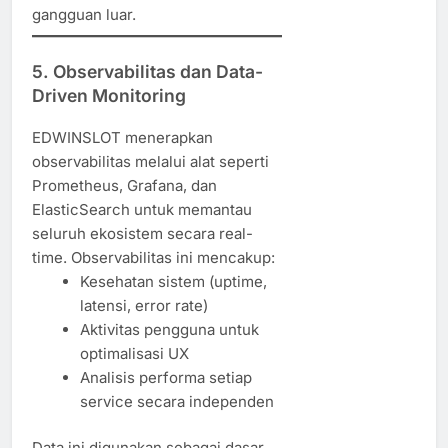
gangguan luar.
5. Observabilitas dan Data-
Driven Monitoring
EDWINSLOT menerapkan
observabilitas melalui alat seperti
Prometheus, Grafana, dan
ElasticSearch untuk memantau
seluruh ekosistem secara real-
time. Observabilitas ini mencakup:
Kesehatan sistem (uptime,
latensi, error rate)
Aktivitas pengguna untuk
optimalisasi UX
Analisis performa setiap
service secara independen
Data ini digunakan sebagai dasar