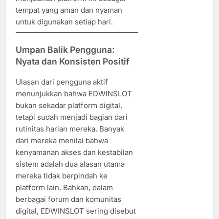
tempat yang aman dan nyaman
untuk digunakan setiap hari.
Umpan Balik Pengguna:
Nyata dan Konsisten Positif
Ulasan dari pengguna aktif
menunjukkan bahwa EDWINSLOT
bukan sekadar platform digital,
tetapi sudah menjadi bagian dari
rutinitas harian mereka. Banyak
dari mereka menilai bahwa
kenyamanan akses dan kestabilan
sistem adalah dua alasan utama
mereka tidak berpindah ke
platform lain. Bahkan, dalam
berbagai forum dan komunitas
digital, EDWINSLOT sering disebut