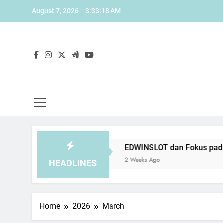
Skip
August 7, 2026
3:33:19 AM
to
content
Meg
Nikmati P
 LEBAH4D Login
EDWINSLOT dan Fokus pada Kemudaha
2 Weeks Ago
HEADLINES
Home
2026
March