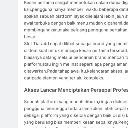
Kesan pertama sangat menentukan dalam dunia digi
kali,pengguna hanya memberi waktu beberapa detik
apakah sebuah platform layak dijelajahi lebih jauh a
awal terbuka dengan baik,menu mudah dipahami,dan
membingungkan,maka peluang pengguna bertahan a
besar.
Slot Tiara4d dapat dilihat sebagai brand yang me
sistem kuat untuk menjaga kesan pertama tersebu
biasanya datang melalui pencarian brand,mencari t
platform,atau ingin melihat seperti apa pengalam
ditawarkan.Pada tahap awal itu,kelancaran akses ja
daripada elemen yang terlalu kompleks.
Akses Lancar Menciptakan Persepsi Profes
Sebuah platform yang mudah dibuka,ringan diakse
pengguna menunggu terlalu lama akan lebih cepat 
sebagai platform yang dikelola dengan baik.Di sisi 
yang berulang bisa memberi kesan sebaliknya.Pen