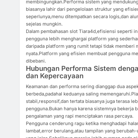
membingungkan.Performa sistem yang mendukung a
biasanya lahir dari pengelolaan struktur yang efisie
seperlunya,menu ditempatkan secara logis,dan alu
sejelas mungkin.
Dalam pembahasan slot Tiara4d,efisiensi seperti in
pengguna lebih menghargai platform yang sederha
daripada platform yang rumit tetapi tidak memberi 
nyata.Platform yang efisien membuat pengguna me
dibebani.
Hubungan Performa Sistem deng
dan Kepercayaan
Keamanan dan performa sering dianggap dua aspe
berbeda,padahal keduanya saling memengaruhi.Pla
stabil,responsif,dan tertata biasanya juga terasa le
pengguna.Bukan hanya karena sistemnya bekerja ba
pengalaman yang rapi menciptakan rasa percaya.
Pengguna cenderung ragu ketika menghadapi hal
lambat,error berulang,atau tampilan yang berubah-