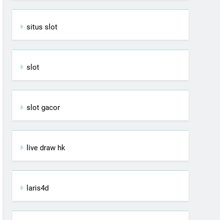
situs slot
slot
slot gacor
live draw hk
laris4d