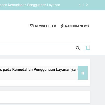
pada Kemudahan Penggunaan Layanan
ggunaan Layanan yang Lebih Terarah
nggunaan Layanan yang Lebih Terarah
NEWSLETTER
RANDOM NEWS
Privasi Pengguna saat LEBAH4D Login
ortasi Yang Terpercaya.
pada Kemudahan Penggunaan Layanan
ggunaan Layanan yang Lebih Terarah
nggunaan Layanan yang Lebih Terarah
dahan Penggunaan Layanan yang Lebih Terarah
KAYA7
3 Week