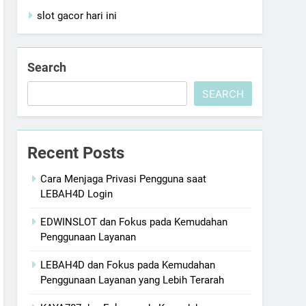
slot gacor hari ini
Search
SEARCH
Recent Posts
Cara Menjaga Privasi Pengguna saat
LEBAH4D Login
EDWINSLOT dan Fokus pada Kemudahan
Penggunaan Layanan
LEBAH4D dan Fokus pada Kemudahan
Penggunaan Layanan yang Lebih Terarah