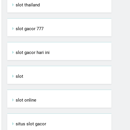
slot thailand
slot gacor 777
slot gacor hari ini
slot
slot online
situs slot gacor