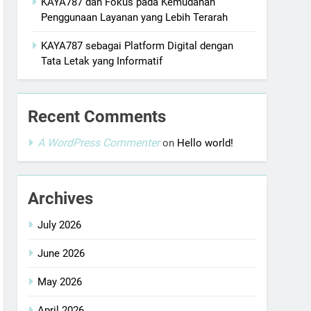
KAYA787 dan Fokus pada Kemudahan
Penggunaan Layanan yang Lebih Terarah
KAYA787 sebagai Platform Digital dengan
Tata Letak yang Informatif
Recent Comments
A WordPress Commenter
on
Hello world!
Archives
July 2026
June 2026
May 2026
April 2026