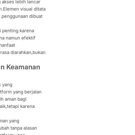
kses lebih lancar
n.Elemen visual ditata
r penggunaan dibuat
i penting karena
na namun efektif
manfaat
rasa diarahkan,bukan
an Keamanan
k yang
tform yang berjalan
bih aman bagi
ik,tetapi karena
aman yang
ubah tanpa alasan