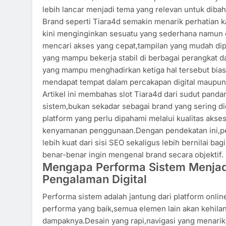
lebih lancar menjadi tema yang relevan untuk dibah
Brand seperti Tiara4d semakin menarik perhatian
kini menginginkan sesuatu yang sederhana namun 
mencari akses yang cepat,tampilan yang mudah dip
yang mampu bekerja stabil di berbagai perangkat da
yang mampu menghadirkan ketiga hal tersebut bia
mendapat tempat dalam percakapan digital maupun 
Artikel ini membahas slot Tiara4d dari sudut pand
sistem,bukan sekadar sebagai brand yang sering dic
platform yang perlu dipahami melalui kualitas akses,
kenyamanan penggunaan.Dengan pendekatan ini,
lebih kuat dari sisi SEO sekaligus lebih bernilai b
benar-benar ingin mengenal brand secara objektif.
Mengapa Performa Sistem Menjad
Pengalaman Digital
Performa sistem adalah jantung dari platform onli
performa yang baik,semua elemen lain akan kehila
dampaknya.Desain yang rapi,navigasi yang menarik,