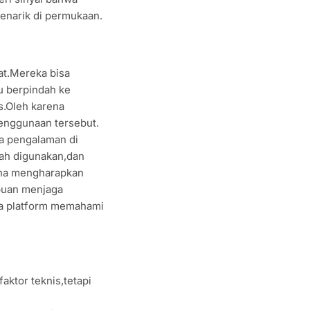
menarik di permukaan.
at.Mereka bisa
u berpindah ke
s.Oleh karena
enggunaan tersebut.
ka pengalaman di
dah digunakan,dan
una mengharapkan
puan menjaga
wa platform memahami
aktor teknis,tetapi