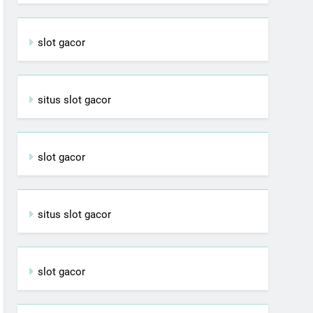
slot gacor
situs slot gacor
slot gacor
situs slot gacor
slot gacor