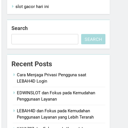
slot gacor hari ini
Search
SEARCH
Recent Posts
Cara Menjaga Privasi Pengguna saat
LEBAH4D Login
EDWINSLOT dan Fokus pada Kemudahan
Penggunaan Layanan
LEBAH4D dan Fokus pada Kemudahan
Penggunaan Layanan yang Lebih Terarah