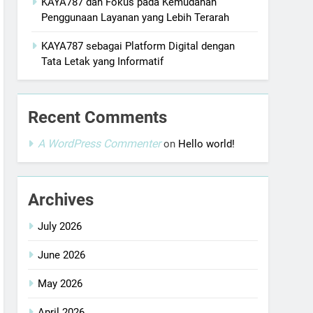
KAYA787 dan Fokus pada Kemudahan
Penggunaan Layanan yang Lebih Terarah
KAYA787 sebagai Platform Digital dengan
Tata Letak yang Informatif
Recent Comments
A WordPress Commenter
on
Hello world!
Archives
July 2026
June 2026
May 2026
April 2026