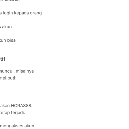
a login kepada orang
 akun.
kun bisa
tif
 muncul, misalnya
eliputi:
ediakan HORAS88.
etap terjadi.
t mengakses akun