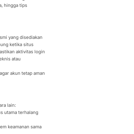
, hingga tips
esmi yang disediakan
ung ketika situs
stikan aktivitas login
eknis atau
 agar akun tetap aman
ra lain:
us utama terhalang
stem keamanan sama