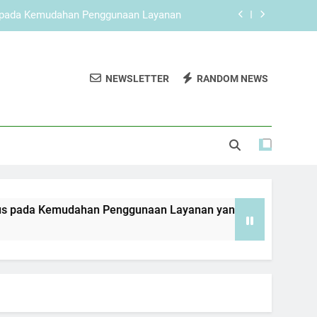
pada Kemudahan Penggunaan Layanan
ggunaan Layanan yang Lebih Terarah
nggunaan Layanan yang Lebih Terarah
NEWSLETTER
RANDOM NEWS
Privasi Pengguna saat LEBAH4D Login
ortasi Yang Terpercaya.
pada Kemudahan Penggunaan Layanan
ggunaan Layanan yang Lebih Terarah
nggunaan Layanan yang Lebih Terarah
dahan Penggunaan Layanan yang Lebih Terarah
KAYA
2 Week