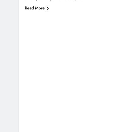
Read More