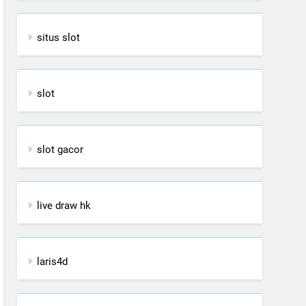
situs slot
slot
slot gacor
live draw hk
laris4d