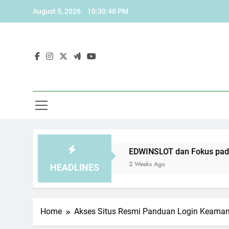
Skip
August 5, 2026
10:30:49 PM
to
content
Meg
Nikmati P
t LEBAH4D Login
EDWINSLOT dan Fokus pada Kemudaha
2 Weeks Ago
HEADLINES
Home
Akses Situs Resmi Panduan Login Keama