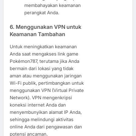
membahayakan keamanan
perangkat Anda.
6. Menggunakan VPN untuk
Keamanan Tambahan
Untuk meningkatkan keamanan
Anda saat mengakses link game
Pokémon787, terutama jika Anda
bermain dari lokasi yang tidak
aman atau menggunakan jaringan
Wi-Fi publik, pertimbangkan untuk
menggunakan VPN (Virtual Private
Network). VPN mengenkripsi
koneksi internet Anda dan
menyembunyikan alamat IP Anda,
sehingga melindungi aktivitas
online Anda dari pengawasan dan
potensi ancaman.