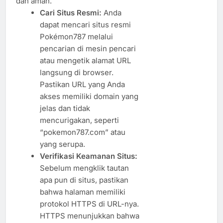
dan aman.
Cari Situs Resmi:
Anda
dapat mencari situs resmi
Pokémon787 melalui
pencarian di mesin pencari
atau mengetik alamat URL
langsung di browser.
Pastikan URL yang Anda
akses memiliki domain yang
jelas dan tidak
mencurigakan, seperti
“pokemon787.com” atau
yang serupa.
Verifikasi Keamanan Situs:
Sebelum mengklik tautan
apa pun di situs, pastikan
bahwa halaman memiliki
protokol HTTPS di URL-nya.
HTTPS menunjukkan bahwa