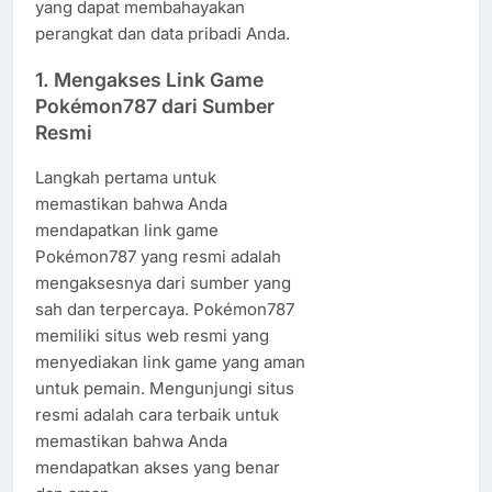
yang dapat membahayakan
perangkat dan data pribadi Anda.
1. Mengakses Link Game
Pokémon787 dari Sumber
Resmi
Langkah pertama untuk
memastikan bahwa Anda
mendapatkan link game
Pokémon787 yang resmi adalah
mengaksesnya dari sumber yang
sah dan terpercaya. Pokémon787
memiliki situs web resmi yang
menyediakan link game yang aman
untuk pemain. Mengunjungi situs
resmi adalah cara terbaik untuk
memastikan bahwa Anda
mendapatkan akses yang benar