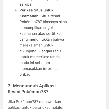
serupa.
Periksa Situs untuk
Keamanan:
Situs resmi
Pokémon787 biasanya akan
menampilkan segel
keamanan atau sertifikat
yang menunjukkan bahwa
mereka aman untuk
dikunjungi. Jangan ragu
untuk memeriksa tanda-
tanda ini sebelum
memasukkan informasi
pribadi.
3. Mengunduh Aplikasi
Resmi Pokémon787
Jika Pokémon787 menawarkan
aplikasi untuk perangkat mobile,