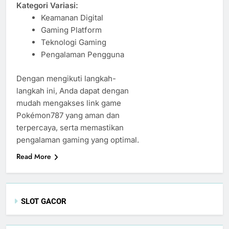
Kategori Variasi:
Keamanan Digital
Gaming Platform
Teknologi Gaming
Pengalaman Pengguna
Dengan mengikuti langkah-
langkah ini, Anda dapat dengan
mudah mengakses link game
Pokémon787 yang aman dan
terpercaya, serta memastikan
pengalaman gaming yang optimal.
Read More
SLOT GACOR