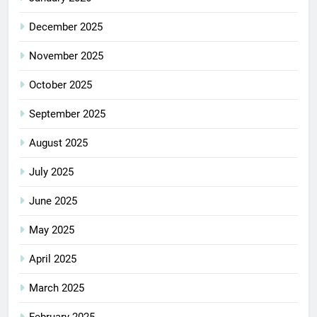
December 2025
November 2025
October 2025
September 2025
August 2025
July 2025
June 2025
May 2025
April 2025
March 2025
February 2025