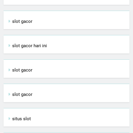
slot gacor
slot gacor hari ini
slot gacor
slot gacor
situs slot