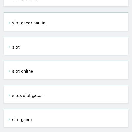
slot gacor hari ini
slot
slot online
situs slot gacor
slot gacor