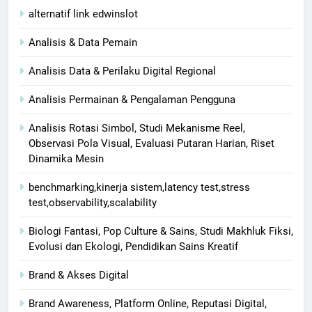
alternatif link edwinslot
Analisis & Data Pemain
Analisis Data & Perilaku Digital Regional
Analisis Permainan & Pengalaman Pengguna
Analisis Rotasi Simbol, Studi Mekanisme Reel,
Observasi Pola Visual, Evaluasi Putaran Harian, Riset
Dinamika Mesin
benchmarking,kinerja sistem,latency test,stress
test,observability,scalability
Biologi Fantasi, Pop Culture & Sains, Studi Makhluk Fiksi,
Evolusi dan Ekologi, Pendidikan Sains Kreatif
Brand & Akses Digital
Brand Awareness, Platform Online, Reputasi Digital,