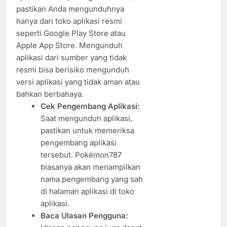
pastikan Anda mengunduhnya
hanya dari toko aplikasi resmi
seperti Google Play Store atau
Apple App Store. Mengunduh
aplikasi dari sumber yang tidak
resmi bisa berisiko mengunduh
versi aplikasi yang tidak aman atau
bahkan berbahaya.
Cek Pengembang Aplikasi:
Saat mengunduh aplikasi,
pastikan untuk memeriksa
pengembang aplikasi
tersebut. Pokémon787
biasanya akan menampilkan
nama pengembang yang sah
di halaman aplikasi di toko
aplikasi.
Baca Ulasan Pengguna: