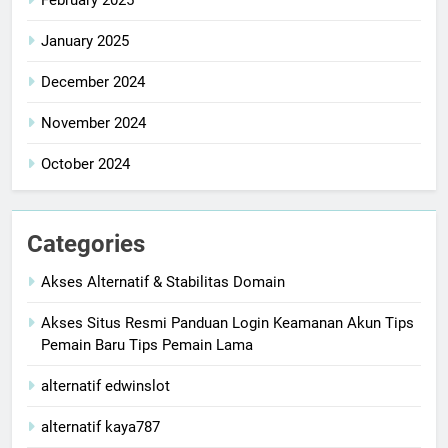
January 2025
December 2024
November 2024
October 2024
Categories
Akses Alternatif & Stabilitas Domain
Akses Situs Resmi Panduan Login Keamanan Akun Tips
Pemain Baru Tips Pemain Lama
alternatif edwinslot
alternatif kaya787