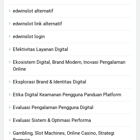
edwinslot alternatif
edwinslot link alternatif
edwinslot login
Efektivitas Layanan Digital
Ekosistem Digital, Brand Modern, Inovasi Pengalaman
Online
Eksplorasi Brand & Identitas Digital
Etika Digital Keamanan Pengguna Panduan Platform
Evaluasi Pengalaman Pengguna Digital
Evaluasi Sistem & Optimasi Performa
Gambling, Slot Machines, Online Casino, Strategi
Bermain