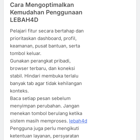
Cara Mengoptimalkan
Kemudahan Penggunaan
LEBAH4D
Pelajari fitur secara bertahap dan
prioritaskan dashboard, profil,
keamanan, pusat bantuan, serta
tombol keluar.
Gunakan perangkat pribadi,
browser terbaru, dan koneksi
stabil. Hindari membuka terlalu
banyak tab agar tidak kehilangan
konteks.
Baca setiap pesan sebelum
menyimpan perubahan. Jangan
menekan tombol berulang ketika
sistem masih memproses.
lebah4d
Pengguna juga perlu mengikuti
ketentuan layanan, persyaratan