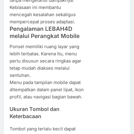
tanpa mengetahui dampaknya.
Kebiasaan ini membantu
mencegah kesalahan sekaligus
mempercepat proses adaptasi.
Pengalaman LEBAH4D
melalui Perangkat Mobile
Ponsel memiliki ruang layar yang
lebih terbatas. Karena itu, menu
perlu disusun secara ringkas agar
tetap mudah diakses melalui
sentuhan.
Menu pada tampilan mobile dapat
ditempatkan dalam panel lipat, ikon
profil, atau navigasi bagian bawah.
Ukuran Tombol dan
Keterbacaan
Tombol yang terlalu kecil dapat