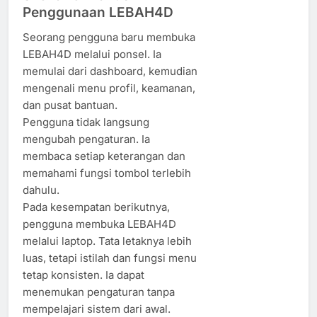
Penggunaan LEBAH4D
Seorang pengguna baru membuka
LEBAH4D melalui ponsel. Ia
memulai dari dashboard, kemudian
mengenali menu profil, keamanan,
dan pusat bantuan.
Pengguna tidak langsung
mengubah pengaturan. Ia
membaca setiap keterangan dan
memahami fungsi tombol terlebih
dahulu.
Pada kesempatan berikutnya,
pengguna membuka LEBAH4D
melalui laptop. Tata letaknya lebih
luas, tetapi istilah dan fungsi menu
tetap konsisten. Ia dapat
menemukan pengaturan tanpa
mempelajari sistem dari awal.