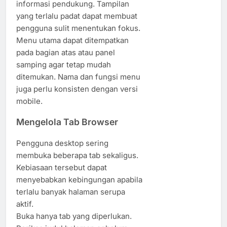
informasi pendukung. Tampilan
yang terlalu padat dapat membuat
pengguna sulit menentukan fokus.
Menu utama dapat ditempatkan
pada bagian atas atau panel
samping agar tetap mudah
ditemukan. Nama dan fungsi menu
juga perlu konsisten dengan versi
mobile.
Mengelola Tab Browser
Pengguna desktop sering
membuka beberapa tab sekaligus.
Kebiasaan tersebut dapat
menyebabkan kebingungan apabila
terlalu banyak halaman serupa
aktif.
Buka hanya tab yang diperlukan.