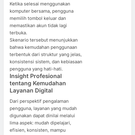
Ketika selesai menggunakan
komputer bersama, pengguna
memilih tombol keluar dan
memastikan akun tidak lagi
terbuka.
Skenario tersebut menunjukkan
bahwa kemudahan penggunaan
terbentuk dari struktur yang jelas,
konsistensi sistem, dan kebiasaan
pengguna yang hati-hati.
Insight Profesional
tentang Kemudahan
Layanan Digital
Dari perspektif pengalaman
pengguna, layanan yang mudah
digunakan dapat dinilai melalui
lima aspek: mudah dipelajari,
efisien, konsisten, mampu