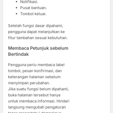
Notifikasi.
Pusat bantuan.
Tombol keluar.
Setelah fungsi dasar dipahami,
pengguna dapat melanjutkan ke
fitur tambahan sesuai kebutuhan.
Membaca Petunjuk sebelum
Bertindak
Pengguna perlu membaca label
tombol, pesan konfirmasi, dan
keterangan halaman sebelum
menyimpan perubahan.
Jika suatu fungsi belum dipahami,
buka halaman tersebut hanya
untuk membaca informasi. Hindari
langsung mengubah pengaturan