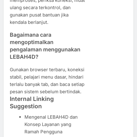
memproses, periksa koneksi, muat
ulang secara terkontrol, dan
gunakan pusat bantuan jika
kendala berlanjut.
Bagaimana cara
mengoptimalkan
pengalaman menggunakan
LEBAH4D?
Gunakan browser terbaru, koneksi
stabil, pelajari menu dasar, hindari
terlalu banyak tab, dan baca setiap
pesan sistem sebelum bertindak.
Internal Linking
Suggestion
Mengenal LEBAH4D dan
Konsep Layanan yang
Ramah Pengguna