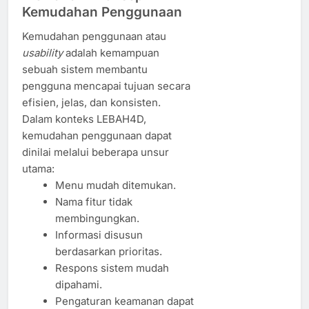
Kemudahan Penggunaan
Kemudahan penggunaan atau
usability
adalah kemampuan
sebuah sistem membantu
pengguna mencapai tujuan secara
efisien, jelas, dan konsisten.
Dalam konteks LEBAH4D,
kemudahan penggunaan dapat
dinilai melalui beberapa unsur
utama:
Menu mudah ditemukan.
Nama fitur tidak
membingungkan.
Informasi disusun
berdasarkan prioritas.
Respons sistem mudah
dipahami.
Pengaturan keamanan dapat