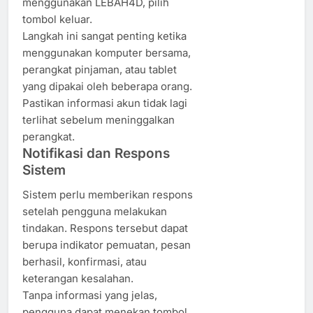
menggunakan LEBAH4D, pilih
tombol keluar.
Langkah ini sangat penting ketika
menggunakan komputer bersama,
perangkat pinjaman, atau tablet
yang dipakai oleh beberapa orang.
Pastikan informasi akun tidak lagi
terlihat sebelum meninggalkan
perangkat.
Notifikasi dan Respons
Sistem
Sistem perlu memberikan respons
setelah pengguna melakukan
tindakan. Respons tersebut dapat
berupa indikator pemuatan, pesan
berhasil, konfirmasi, atau
keterangan kesalahan.
Tanpa informasi yang jelas,
pengguna dapat menekan tombol