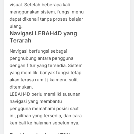
visual. Setelah beberapa kali
menggunakan sistem, fungsi menu
dapat dikenali tanpa proses belajar
ulang.
Navigasi LEBAH4D yang
Terarah
Navigasi berfungsi sebagai
penghubung antara pengguna
dengan fitur yang tersedia. Sistem
yang memiliki banyak fungsi tetap
akan terasa rumit jika menu sulit
ditemukan.
LEBAH4D perlu memiliki susunan
navigasi yang membantu
pengguna memahami posisi saat
ini, pilihan yang tersedia, dan cara
kembali ke halaman sebelumnya.