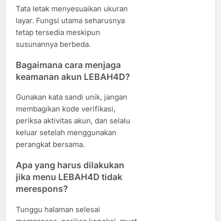
Tata letak menyesuaikan ukuran
layar. Fungsi utama seharusnya
tetap tersedia meskipun
susunannya berbeda.
Bagaimana cara menjaga
keamanan akun LEBAH4D?
Gunakan kata sandi unik, jangan
membagikan kode verifikasi,
periksa aktivitas akun, dan selalu
keluar setelah menggunakan
perangkat bersama.
Apa yang harus dilakukan
jika menu LEBAH4D tidak
merespons?
Tunggu halaman selesai