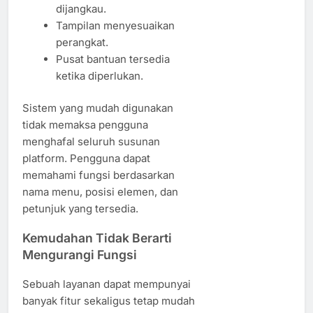
dijangkau.
Tampilan menyesuaikan
perangkat.
Pusat bantuan tersedia
ketika diperlukan.
Sistem yang mudah digunakan
tidak memaksa pengguna
menghafal seluruh susunan
platform. Pengguna dapat
memahami fungsi berdasarkan
nama menu, posisi elemen, dan
petunjuk yang tersedia.
Kemudahan Tidak Berarti
Mengurangi Fungsi
Sebuah layanan dapat mempunyai
banyak fitur sekaligus tetap mudah