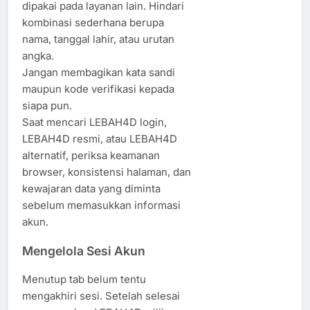
dipakai pada layanan lain. Hindari
kombinasi sederhana berupa
nama, tanggal lahir, atau urutan
angka.
Jangan membagikan kata sandi
maupun kode verifikasi kepada
siapa pun.
Saat mencari LEBAH4D login,
LEBAH4D resmi, atau LEBAH4D
alternatif, periksa keamanan
browser, konsistensi halaman, dan
kewajaran data yang diminta
sebelum memasukkan informasi
akun.
Mengelola Sesi Akun
Menutup tab belum tentu
mengakhiri sesi. Setelah selesai