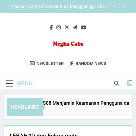
Skip
Tapu Bulu dan Cerita Tentang Alam yang
to
Tersembunyi di Pulau Ula’ula
content
CORLASLOT sebagai Brand Digital dengan
Tampilan Modern
Login Pagi Hari dan Dampaknya Terhadap Pola di
Kaya787: Memahami Waktu Terbaik untuk
Memaksimalkan Peluang Menang
Apakah Cache Browser Bisa Mengganggu Akses
Horas88? Ini Penjelasan Teknis dan Solusinya
Megha Cabs
Nikmati Perjalanan Aman Dan Nyaman
Tapu Bulu dan Cerita Tentang Alam yang
NEWSLETTER
RANDOM NEWS
Tersembunyi di Pulau Ula’ula
Dengan Megha Cabs. Solusi
CORLASLOT sebagai Brand Digital dengan
Transportasi Yang Terpercaya.
Tampilan Modern
MENU
gaimana HORAS88 Menjamin Keamanan Pengguna dalam Set
HEADLINES
ears Ago
LEBAH4D dan Fokus pada