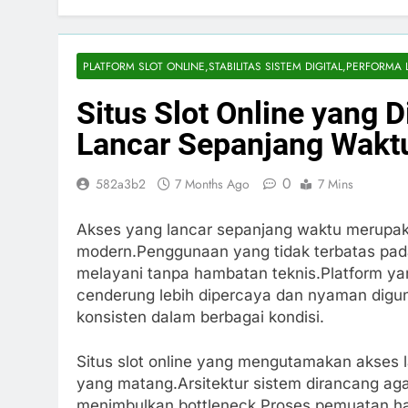
PLATFORM SLOT ONLINE,STABILITAS SISTEM DIGITAL,PERFOR
Situs Slot Online yang 
Lancar Sepanjang Wakt
0
582a3b2
7 Months Ago
7 Mins
Akses yang lancar sepanjang waktu merupaka
modern.Penggunaan yang tidak terbatas pada
melayani tanpa hambatan teknis.Platform ya
cenderung lebih dipercaya dan nyaman dig
konsisten dalam berbagai kondisi.
Situs slot online yang mengutamakan akses la
yang matang.Arsitektur sistem dirancang aga
menimbulkan bottleneck.Proses pemuatan hal