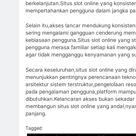
berkelanjutan.Situs slot online yang konsis
mempertahankan pengguna dalam jangka pa
Selain itu,akses lancar mendukung konsisten
sering mengalami gangguan cenderung me
kebiasaan pengguna.Situs slot online yang s
pengguna merasa familiar setiap kali menga
agar tidak mengganggu kenyamanan yang su
Secara keseluruhan,situs slot online yang d
menunjukkan pentingnya perencanaan teknolo
arsitektur sistem terstruktur,pengelolaan re
pada pengalaman pengguna,platform mampu 
dibutuhkan.Kelancaran akses bukan sekadar 
membangun situs slot online yang andal,ny
panjang.
Tagged: