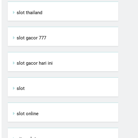
slot thailand
slot gacor 777
slot gacor hari ini
slot
slot online