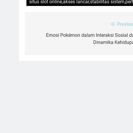
situs slot online,akses lancar,stabilitas sistem,
Previou
Post
navigation
Emosi Pokémon dalam Interaksi Sosial d
Dinamika Kehidup