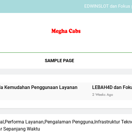
EDWINSLOT dan Fokus 
LEBAH4D dan Fokus pada Kemudahan Pen
KAYA787 dan Fokus pada Kemudahan Pe
ha Cabs
Cara Menjaga 
erjalanan Aman Dan Nyaman Dengan Megha Cabs. Solusi Transp
EDWINSLOT dan Fokus 
SAMPLE PAGE
LEBAH4D dan Fokus pada Kemudahan Pen
KAYA787 dan Fokus pada Kemudahan Pe
an Penggunaan Layanan
LEBAH4D dan Fokus pada Kem
2 Weeks Ago
gital,Performa Layanan,Pengalaman Pengguna,Infrastruktur Tekn
car Sepanjang Waktu