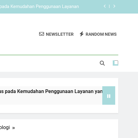
pada Kemudahan Penggunaan Layanan
ggunaan Layanan yang Lebih Terarah
nggunaan Layanan yang Lebih Terarah
NEWSLETTER
RANDOM NEWS
Privasi Pengguna saat LEBAH4D Login
ortasi Yang Terpercaya.
pada Kemudahan Penggunaan Layanan
ggunaan Layanan yang Lebih Terarah
nggunaan Layanan yang Lebih Terarah
udahan Penggunaan Layanan yang Lebih Terarah
KAYA
3 Wee
ologi