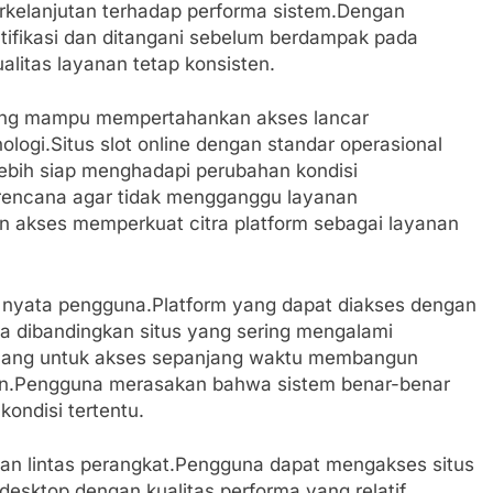
kelanjutan terhadap performa sistem.Dengan
tifikasi dan ditangani sebelum berdampak pada
alitas layanan tetap konsisten.
 yang mampu mempertahankan akses lancar
ogi.Situs slot online dengan standar operasional
lebih siap menghadapi perubahan kondisi
rencana agar tidak mengganggu layanan
n akses memperkuat citra platform sebagai layanan
 nyata pengguna.Platform yang dapat diakses dengan
ya dibandingkan situs yang sering mengalami
ancang untuk akses sepanjang waktu membangun
ten.Pengguna merasakan bahwa sistem benar-benar
ondisi tertentu.
n lintas perangkat.Pengguna dapat mengakses situs
desktop dengan kualitas performa yang relatif