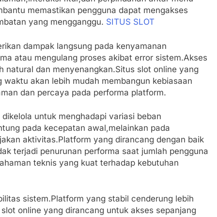
 membantu memastikan pengguna dapat mengakses
lambatan yang mengganggu.
SITUS SLOT
berikan dampak langsung pada kenyamanan
ma atau mengulang proses akibat error sistem.Akses
h natural dan menyenangkan.Situs slot online yang
g waktu akan lebih mudah membangun kebiasaan
man dan percaya pada performa platform.
 dikelola untuk menghadapi variasi beban
ntung pada kecepatan awal,melainkan pada
akan aktivitas.Platform yang dirancang dengan baik
dak terjadi penurunan performa saat jumlah pengguna
ahaman teknis yang kuat terhadap kebutuhan
ilitas sistem.Platform yang stabil cenderung lebih
lot online yang dirancang untuk akses sepanjang