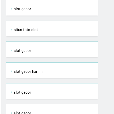
slot gacor
situs toto slot
slot gacor
slot gacor hari ini
slot gacor
slot gacor