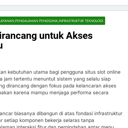
MA LAYANAN,PENGALAMAN PENGGUNA,INFRASTRUKTUR TEKNOLOGI
Dirancang untuk Akses
u
n kebutuhan utama bagi pengguna situs slot online
 jam tertentu menuntut sistem yang selalu siap
ng dirancang dengan fokus pada kelancaran akses
unakan karena mampu menjaga performa secara
ncar biasanya dibangun di atas fondasi infrastruktur
r setiap komponen bekerja selaras tanpa
aman,interaksi fitur,dan perpindahan antar menu