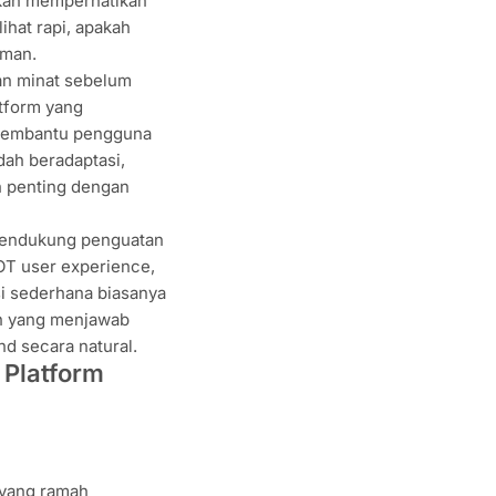
akan memperhatikan
ihat rapi, apakah
aman.
gan minat sebelum
atform yang
 membantu pengguna
dah beradaptasi,
 penting dengan
mendukung penguatan
T user experience,
 sederhana biasanya
en yang menjawab
d secara natural.
 Platform
 yang ramah