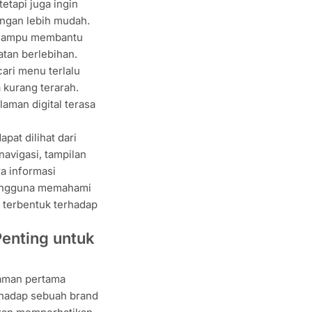
etapi juga ingin
ngan lebih mudah.
g mampu membantu
tan berlebihan.
ari menu terlalu
 kurang terarah.
aman digital terasa
at dilihat dari
navigasi, tampilan
ra informasi
engguna memahami
g terbentuk terhadap
enting untuk
laman pertama
hadap sebuah brand