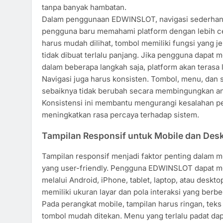
tanpa banyak hambatan.
Dalam penggunaan EDWINSLOT, navigasi sederha
pengguna baru memahami platform dengan lebih c
harus mudah dilihat, tombol memiliki fungsi yang je
tidak dibuat terlalu panjang. Jika pengguna dapat
dalam beberapa langkah saja, platform akan terasa
Navigasi juga harus konsisten. Tombol, menu, dan 
sebaiknya tidak berubah secara membingungkan an
Konsistensi ini membantu mengurangi kesalahan 
meningkatkan rasa percaya terhadap sistem.
Tampilan Responsif untuk Mobile dan Des
Tampilan responsif menjadi faktor penting dalam m
yang user-friendly. Pengguna EDWINSLOT dapat m
melalui Android, iPhone, tablet, laptop, atau deskto
memiliki ukuran layar dan pola interaksi yang berbe
Pada perangkat mobile, tampilan harus ringan, tek
tombol mudah ditekan. Menu yang terlalu padat d