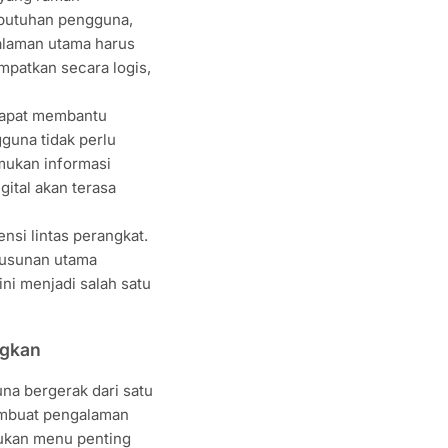
ebutuhan pengguna,
alaman utama harus
patkan secara logis,
dapat membantu
guna tidak perlu
mukan informasi
gital akan terasa
nsi lintas perangkat.
 susunan utama
ini menjadi salah satu
ngkan
na bergerak dari satu
membuat pengalaman
ukan menu penting