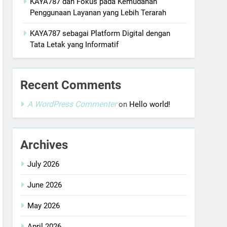
KAYA787 dan Fokus pada Kemudahan
Penggunaan Layanan yang Lebih Terarah
KAYA787 sebagai Platform Digital dengan
Tata Letak yang Informatif
Recent Comments
A WordPress Commenter
on
Hello world!
Archives
July 2026
June 2026
May 2026
April 2026