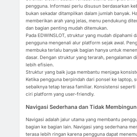
pengguna. Informasi perlu disusun berdasarkan k
bukan sekadar ditampilkan dalam jumlah banyak. H
memberikan arah yang jelas, menu pendukung ditem
dan bagian penting mudah ditemukan.
Pada EDWINSLOT, struktur yang mudah dipahami 
pengguna mengenali alur platform sejak awal. Peng
membuka terlalu banyak bagian hanya untuk mene
dasar. Dengan struktur yang terarah, pengalaman di
lebih efisien.
Struktur yang baik juga membantu menjaga konsiste
Ketika pengguna berpindah dari ponsel ke laptop,
sebaiknya tetap terasa familiar. Konsistensi seperti 
ciri platform yang user-friendly.
Navigasi Sederhana dan Tidak Membingu
Navigasi adalah jalur utama yang membantu penggu
bagian ke bagian lain. Navigasi yang sederhana 
terasa lebih ringan karena pengguna dapat menem