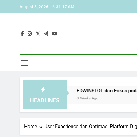
Skip
August 8, 2026
6:31:18 AM
to
content
Meg
Nikmati P
 LEBAH4D Login
EDWINSLOT dan Fokus pada Kemudaha
3 Weeks Ago
HEADLINES
Home
User Experience dan Optimasi Platform Dig