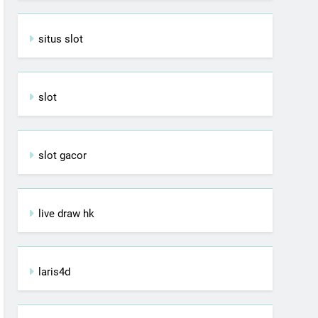
situs slot
slot
slot gacor
live draw hk
laris4d