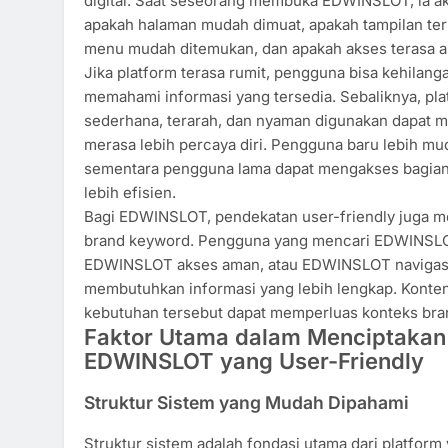
digital. Saat seseorang membuka EDWINSLOT, ia 
apakah halaman mudah dimuat, apakah tampilan terl
menu mudah ditemukan, dan apakah akses terasa 
Jika platform terasa rumit, pengguna bisa kehilan
memahami informasi yang tersedia. Sebaliknya, pl
sederhana, terarah, dan nyaman digunakan dapat
merasa lebih percaya diri. Pengguna baru lebih mu
sementara pengguna lama dapat mengakses bagian
lebih efisien.
Bagi EDWINSLOT, pendekatan user-friendly juga 
brand keyword. Pengguna yang mencari EDWINSLO
EDWINSLOT akses aman, atau EDWINSLOT navigasi
membutuhkan informasi yang lebih lengkap. Kont
kebutuhan tersebut dapat memperluas konteks bran
Faktor Utama dalam Menciptakan
EDWINSLOT yang User-Friendly
Struktur Sistem yang Mudah Dipahami
Struktur sistem adalah fondasi utama dari platform