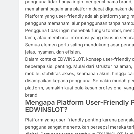
pengguna tidak hanya ingin mengenal nama brand, t
memahami bagaimana platform dapat digunakan de
Platform yang user-friendly adalah platform yan
pengguna memahami alur penggunaan tanpa hamba
Pengguna tidak ingin menebak fungsi tombol, menc
lama, atau membaca informasi yang disusun secara
Semua elemen perlu saling mendukung agar pengal
jelas, nyaman, dan efisien.
Dalam konteks EDWINSLOT, konsep user-friendly dap
beberapa sisi penting. Mulai dari struktur halaman, 
mobile, stabilitas akses, keamanan akun, hingga ca
disampaikan kepada pengguna. Semakin mudah p
platform, semakin kuat pula kesan profesional yan
brand.
Mengapa Platform User-Friendly P
EDWINSLOT?
Platform yang user-friendly penting karena penga
pengguna sangat menentukan persepsi mereka ter