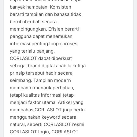
banyak hambatan. Konsisten
berarti tampilan dan bahasa tidak
berubah-ubah secara
membingungkan. Efisien berarti
pengguna dapat menemukan
informasi penting tanpa proses
yang terlalu panjang.
CORLASLOT dapat diperkuat
sebagai brand digital apabila ketiga
prinsip tersebut hadir secara
seimbang. Tampilan modern
membantu menarik perhatian,
tetapi kualitas informasi tetap
menjadi faktor utama. Artikel yang
membahas CORLASLOT juga perlu
menggunakan keyword secara
natural, seperti CORLASLOT resmi,
CORLASLOT login, CORLASLOT