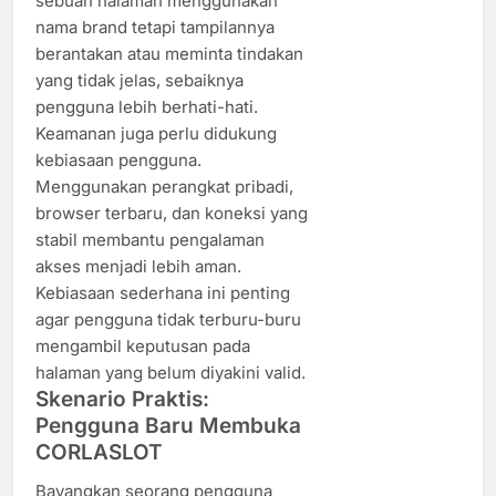
sebuah halaman menggunakan
nama brand tetapi tampilannya
berantakan atau meminta tindakan
yang tidak jelas, sebaiknya
pengguna lebih berhati-hati.
Keamanan juga perlu didukung
kebiasaan pengguna.
Menggunakan perangkat pribadi,
browser terbaru, dan koneksi yang
stabil membantu pengalaman
akses menjadi lebih aman.
Kebiasaan sederhana ini penting
agar pengguna tidak terburu-buru
mengambil keputusan pada
halaman yang belum diyakini valid.
Skenario Praktis:
Pengguna Baru Membuka
CORLASLOT
Bayangkan seorang pengguna