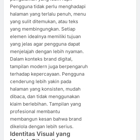
Pengguna tidak perlu menghadapi
halaman yang terlalu penuh, menu
yang sulit ditemukan, atau teks
yang membingungkan. Setiap
elemen idealnya memiliki tujuan
yang jelas agar pengguna dapat
menjelajah dengan lebih nyaman.
Dalam konteks brand digital,
tampilan modern juga berpengaruh
terhadap kepercayaan. Pengguna
cenderung lebih yakin pada
halaman yang konsisten, mudah
dibaca, dan tidak menggunakan
klaim berlebihan. Tampilan yang
profesional membantu
membangun kesan bahwa brand
dikelola dengan lebih serius.
Identitas Visual yang