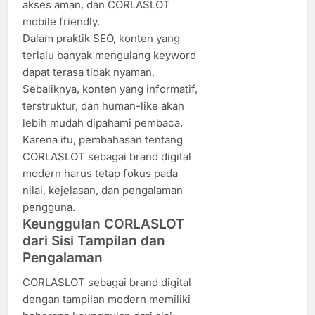
akses aman, dan CORLASLOT
mobile friendly.
Dalam praktik SEO, konten yang
terlalu banyak mengulang keyword
dapat terasa tidak nyaman.
Sebaliknya, konten yang informatif,
terstruktur, dan human-like akan
lebih mudah dipahami pembaca.
Karena itu, pembahasan tentang
CORLASLOT sebagai brand digital
modern harus tetap fokus pada
nilai, kejelasan, dan pengalaman
pengguna.
Keunggulan CORLASLOT
dari Sisi Tampilan dan
Pengalaman
CORLASLOT sebagai brand digital
dengan tampilan modern memiliki