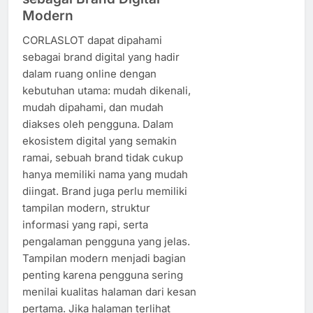
Modern
CORLASLOT dapat dipahami
sebagai brand digital yang hadir
dalam ruang online dengan
kebutuhan utama: mudah dikenali,
mudah dipahami, dan mudah
diakses oleh pengguna. Dalam
ekosistem digital yang semakin
ramai, sebuah brand tidak cukup
hanya memiliki nama yang mudah
diingat. Brand juga perlu memiliki
tampilan modern, struktur
informasi yang rapi, serta
pengalaman pengguna yang jelas.
Tampilan modern menjadi bagian
penting karena pengguna sering
menilai kualitas halaman dari kesan
pertama. Jika halaman terlihat