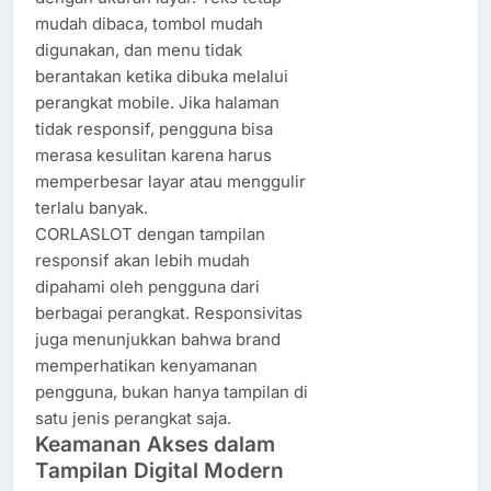
mudah dibaca, tombol mudah
digunakan, dan menu tidak
berantakan ketika dibuka melalui
perangkat mobile. Jika halaman
tidak responsif, pengguna bisa
merasa kesulitan karena harus
memperbesar layar atau menggulir
terlalu banyak.
CORLASLOT dengan tampilan
responsif akan lebih mudah
dipahami oleh pengguna dari
berbagai perangkat. Responsivitas
juga menunjukkan bahwa brand
memperhatikan kenyamanan
pengguna, bukan hanya tampilan di
satu jenis perangkat saja.
Keamanan Akses dalam
Tampilan Digital Modern