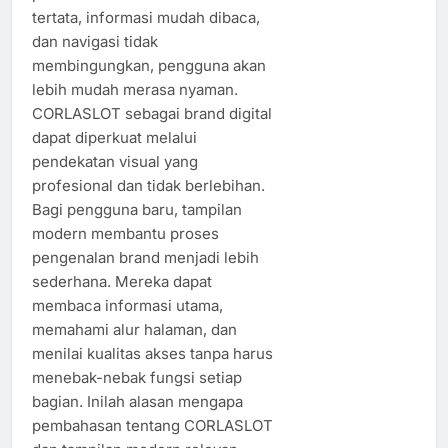
tertata, informasi mudah dibaca,
dan navigasi tidak
membingungkan, pengguna akan
lebih mudah merasa nyaman.
CORLASLOT sebagai brand digital
dapat diperkuat melalui
pendekatan visual yang
profesional dan tidak berlebihan.
Bagi pengguna baru, tampilan
modern membantu proses
pengenalan brand menjadi lebih
sederhana. Mereka dapat
membaca informasi utama,
memahami alur halaman, dan
menilai kualitas akses tanpa harus
menebak-nebak fungsi setiap
bagian. Inilah alasan mengapa
pembahasan tentang CORLASLOT