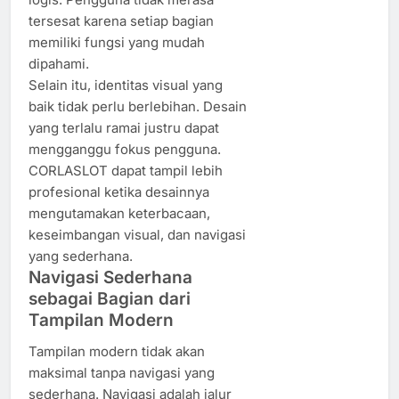
tersesat karena setiap bagian
memiliki fungsi yang mudah
dipahami.
Selain itu, identitas visual yang
baik tidak perlu berlebihan. Desain
yang terlalu ramai justru dapat
mengganggu fokus pengguna.
CORLASLOT dapat tampil lebih
profesional ketika desainnya
mengutamakan keterbacaan,
keseimbangan visual, dan navigasi
yang sederhana.
Navigasi Sederhana
sebagai Bagian dari
Tampilan Modern
Tampilan modern tidak akan
maksimal tanpa navigasi yang
sederhana. Navigasi adalah jalur