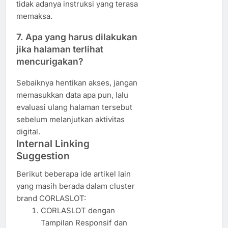
tidak adanya instruksi yang terasa
memaksa.
7. Apa yang harus dilakukan
jika halaman terlihat
mencurigakan?
Sebaiknya hentikan akses, jangan
memasukkan data apa pun, lalu
evaluasi ulang halaman tersebut
sebelum melanjutkan aktivitas
digital.
Internal Linking
Suggestion
Berikut beberapa ide artikel lain
yang masih berada dalam cluster
brand CORLASLOT:
CORLASLOT dengan
Tampilan Responsif dan