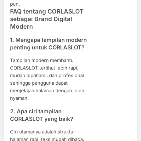
pun.
FAQ tentang CORLASLOT
sebagai Brand Digital
Modern
1. Mengapa tampilan modern
penting untuk CORLASLOT?
Tampilan modern membantu
CORLASLOT terlihat lebih rapi,
mudah dipahami, dan profesional
sehingga pengguna dapat
menjelajah halaman dengan lebih
nyaman.
2. Apa ciri tampilan
CORLASLOT yang baik?
Ciri utamanya adalah struktur
halaman rapi, teks mudah dibaca,