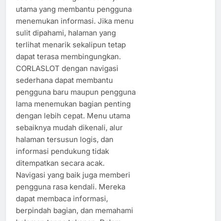
utama yang membantu pengguna
menemukan informasi. Jika menu
sulit dipahami, halaman yang
terlihat menarik sekalipun tetap
dapat terasa membingungkan.
CORLASLOT dengan navigasi
sederhana dapat membantu
pengguna baru maupun pengguna
lama menemukan bagian penting
dengan lebih cepat. Menu utama
sebaiknya mudah dikenali, alur
halaman tersusun logis, dan
informasi pendukung tidak
ditempatkan secara acak.
Navigasi yang baik juga memberi
pengguna rasa kendali. Mereka
dapat membaca informasi,
berpindah bagian, dan memahami