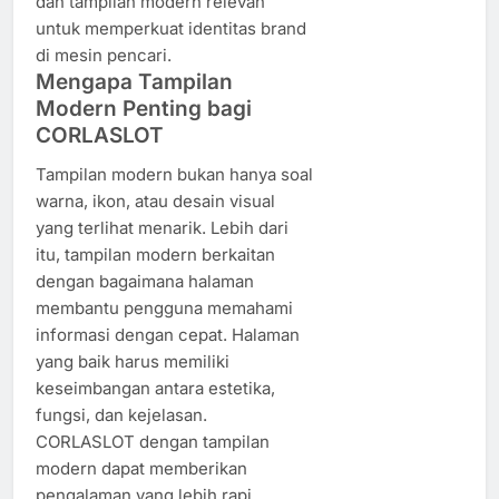
dan tampilan modern relevan
untuk memperkuat identitas brand
di mesin pencari.
Mengapa Tampilan
Modern Penting bagi
CORLASLOT
Tampilan modern bukan hanya soal
warna, ikon, atau desain visual
yang terlihat menarik. Lebih dari
itu, tampilan modern berkaitan
dengan bagaimana halaman
membantu pengguna memahami
informasi dengan cepat. Halaman
yang baik harus memiliki
keseimbangan antara estetika,
fungsi, dan kejelasan.
CORLASLOT dengan tampilan
modern dapat memberikan
pengalaman yang lebih rapi.