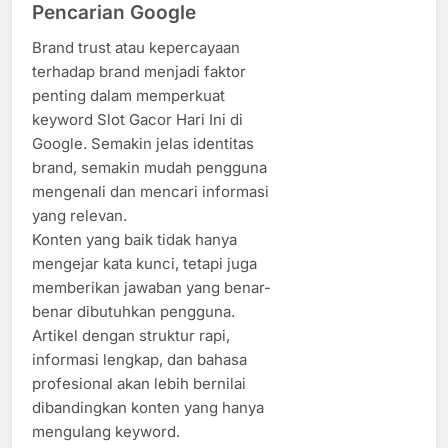
Pencarian Google
Brand trust atau kepercayaan
terhadap brand menjadi faktor
penting dalam memperkuat
keyword Slot Gacor Hari Ini di
Google. Semakin jelas identitas
brand, semakin mudah pengguna
mengenali dan mencari informasi
yang relevan.
Konten yang baik tidak hanya
mengejar kata kunci, tetapi juga
memberikan jawaban yang benar-
benar dibutuhkan pengguna.
Artikel dengan struktur rapi,
informasi lengkap, dan bahasa
profesional akan lebih bernilai
dibandingkan konten yang hanya
mengulang keyword.