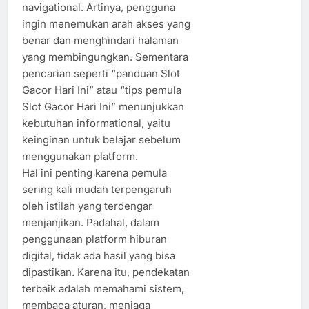
navigational. Artinya, pengguna
ingin menemukan arah akses yang
benar dan menghindari halaman
yang membingungkan. Sementara
pencarian seperti “panduan Slot
Gacor Hari Ini” atau “tips pemula
Slot Gacor Hari Ini” menunjukkan
kebutuhan informational, yaitu
keinginan untuk belajar sebelum
menggunakan platform.
Hal ini penting karena pemula
sering kali mudah terpengaruh
oleh istilah yang terdengar
menjanjikan. Padahal, dalam
penggunaan platform hiburan
digital, tidak ada hasil yang bisa
dipastikan. Karena itu, pendekatan
terbaik adalah memahami sistem,
membaca aturan, menjaga