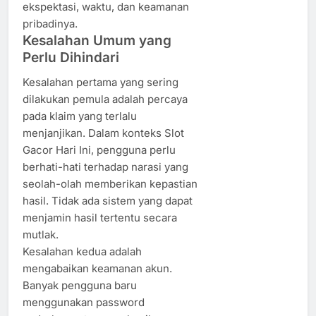
ekspektasi, waktu, dan keamanan
pribadinya.
Kesalahan Umum yang
Perlu Dihindari
Kesalahan pertama yang sering
dilakukan pemula adalah percaya
pada klaim yang terlalu
menjanjikan. Dalam konteks Slot
Gacor Hari Ini, pengguna perlu
berhati-hati terhadap narasi yang
seolah-olah memberikan kepastian
hasil. Tidak ada sistem yang dapat
menjamin hasil tertentu secara
mutlak.
Kesalahan kedua adalah
mengabaikan keamanan akun.
Banyak pengguna baru
menggunakan password