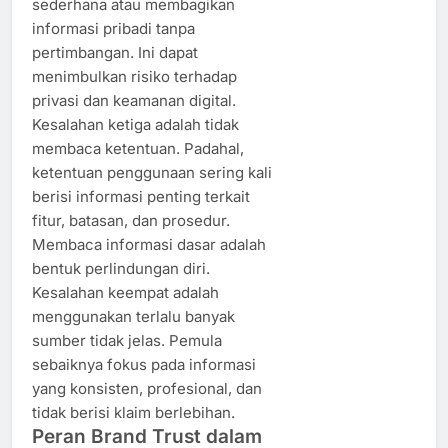
sederhana atau membagikan
informasi pribadi tanpa
pertimbangan. Ini dapat
menimbulkan risiko terhadap
privasi dan keamanan digital.
Kesalahan ketiga adalah tidak
membaca ketentuan. Padahal,
ketentuan penggunaan sering kali
berisi informasi penting terkait
fitur, batasan, dan prosedur.
Membaca informasi dasar adalah
bentuk perlindungan diri.
Kesalahan keempat adalah
menggunakan terlalu banyak
sumber tidak jelas. Pemula
sebaiknya fokus pada informasi
yang konsisten, profesional, dan
tidak berisi klaim berlebihan.
Peran Brand Trust dalam