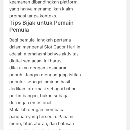
keamanan dibandingkan platform
yang hanya menampilkan klaim
promosi tanpa konteks.
Tips Bijak untuk Pemain
Pemula
Bagi pemula, langkah pertama
dalam mengenal Slot Gacor Hari Ini
adalah memahami bahwa aktivitas
digital semacam ini harus
dilakukan dengan kesadaran
penuh. Jangan menganggap istilah
populer sebagai jaminan hasil.
Jadikan informasi sebagai bahan
pertimbangan, bukan sebagai
dorongan emosional.
Mulailah dengan membaca
panduan yang tersedia. Pahami
menu, fitur, aturan, dan batasan