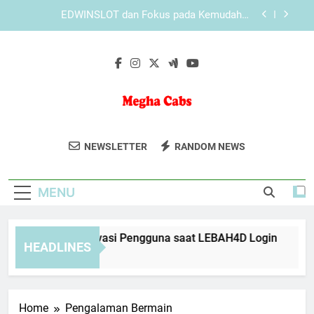
Skip
LEBAH4D dan Fokus pada Kemudahan
to
Penggunaan Layanan yang Lebih Terarah
content
KAYA787 dan Fokus pada Kemudahan
Penggunaan Layanan yang Lebih Terarah
Cara Menjaga Privasi Pengguna saat LEBAH4D
Login
EDWINSLOT dan Fokus pada Kemudahan
Penggunaan Layanan
Megha Cabs
Nikmati Perjalanan Aman Dan Nyaman
LEBAH4D dan Fokus pada Kemudahan
NEWSLETTER
RANDOM NEWS
Penggunaan Layanan yang Lebih Terarah
Dengan Megha Cabs. Solusi
KAYA787 dan Fokus pada Kemudahan
Transportasi Yang Terpercaya.
Penggunaan Layanan yang Lebih Terarah
MENU
ra Menjaga Privasi Pengguna saat LEBAH4D Login
EDW
HEADLINES
Weeks Ago
2 Wee
Home
Pengalaman Bermain