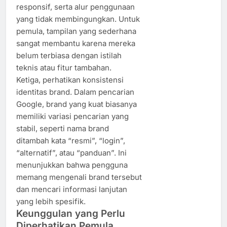
responsif, serta alur penggunaan
yang tidak membingungkan. Untuk
pemula, tampilan yang sederhana
sangat membantu karena mereka
belum terbiasa dengan istilah
teknis atau fitur tambahan.
Ketiga, perhatikan konsistensi
identitas brand. Dalam pencarian
Google, brand yang kuat biasanya
memiliki variasi pencarian yang
stabil, seperti nama brand
ditambah kata “resmi”, “login”,
“alternatif”, atau “panduan”. Ini
menunjukkan bahwa pengguna
memang mengenali brand tersebut
dan mencari informasi lanjutan
yang lebih spesifik.
Keunggulan yang Perlu
Diperhatikan Pemula