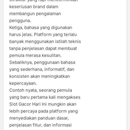
keseriusan brand dalam
membangun pengalaman
pengguna.
Ketiga, bahasa yang digunakan
harus jelas. Platform yang terlalu
banyak menggunakan istilah teknis
tanpa penjelasan dapat membuat
pemula merasa kesulitan.
Sebaliknya, penggunaan bahasa
yang sederhana, informatif, dan
konsisten akan meningkatkan
kepercayaan.
Contoh nyata, seorang pemula
yang baru pertama kali mengakses
Slot Gacor Hari Ini mungkin akan
lebih percaya pada platform yang
menyediakan panduan dasar,
penjelasan fitur, dan informasi