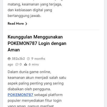
matang, keamanan yang terjaga,
dan kebiasaan digital yang
bertanggung jawab.
Read More
Keunggulan Menggunakan
POKEMON787 Login dengan
Aman
582a3b2
9 months
ago
0
6 mins
Dalam dunia game online,
keamanan akun menjadi salah satu
aspek paling penting yang sering
diabaikan oleh pengguna.
POKEMON787
sebagai platform
populer menyediakan fitur login
yang aman, namun manfaat