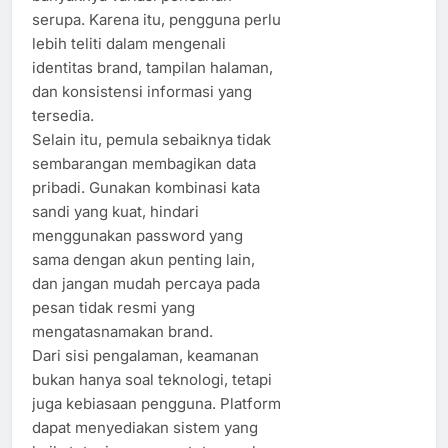
serupa. Karena itu, pengguna perlu
lebih teliti dalam mengenali
identitas brand, tampilan halaman,
dan konsistensi informasi yang
tersedia.
Selain itu, pemula sebaiknya tidak
sembarangan membagikan data
pribadi. Gunakan kombinasi kata
sandi yang kuat, hindari
menggunakan password yang
sama dengan akun penting lain,
dan jangan mudah percaya pada
pesan tidak resmi yang
mengatasnamakan brand.
Dari sisi pengalaman, keamanan
bukan hanya soal teknologi, tetapi
juga kebiasaan pengguna. Platform
dapat menyediakan sistem yang