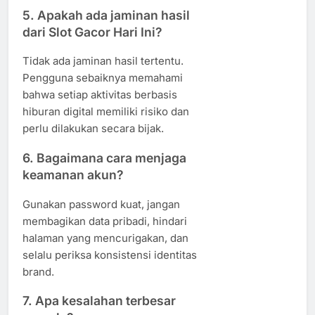
5. Apakah ada jaminan hasil
dari Slot Gacor Hari Ini?
Tidak ada jaminan hasil tertentu.
Pengguna sebaiknya memahami
bahwa setiap aktivitas berbasis
hiburan digital memiliki risiko dan
perlu dilakukan secara bijak.
6. Bagaimana cara menjaga
keamanan akun?
Gunakan password kuat, jangan
membagikan data pribadi, hindari
halaman yang mencurigakan, dan
selalu periksa konsistensi identitas
brand.
7. Apa kesalahan terbesar