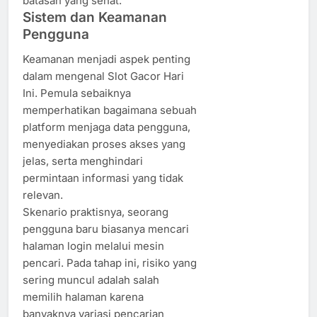
batasan yang sehat.
Sistem dan Keamanan
Pengguna
Keamanan menjadi aspek penting
dalam mengenal Slot Gacor Hari
Ini. Pemula sebaiknya
memperhatikan bagaimana sebuah
platform menjaga data pengguna,
menyediakan proses akses yang
jelas, serta menghindari
permintaan informasi yang tidak
relevan.
Skenario praktisnya, seorang
pengguna baru biasanya mencari
halaman login melalui mesin
pencari. Pada tahap ini, risiko yang
sering muncul adalah salah
memilih halaman karena
banyaknya variasi pencarian