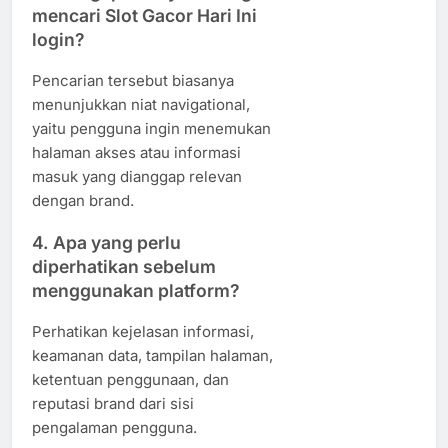
mencari Slot Gacor Hari Ini
login?
Pencarian tersebut biasanya
menunjukkan niat navigational,
yaitu pengguna ingin menemukan
halaman akses atau informasi
masuk yang dianggap relevan
dengan brand.
4. Apa yang perlu
diperhatikan sebelum
menggunakan platform?
Perhatikan kejelasan informasi,
keamanan data, tampilan halaman,
ketentuan penggunaan, dan
reputasi brand dari sisi
pengalaman pengguna.