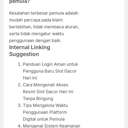
pemula?
Kesalahan terbesar pemula adalah
mudah percaya pada klaim
berlebihan, tidak membaca aturan,
serta tidak mengatur waktu
penggunaan dengan baik.
Internal Linking
Suggestion
Panduan Login Aman untuk
Pengguna Baru Slot Gacor
Hari Ini
Cara Mengenali Akses
Resmi Slot Gacor Hari Ini
Tanpa Bingung
Tips Mengelola Waktu
Penggunaan Platform
Digital untuk Pemula
Mengenal Sistem Keamanan