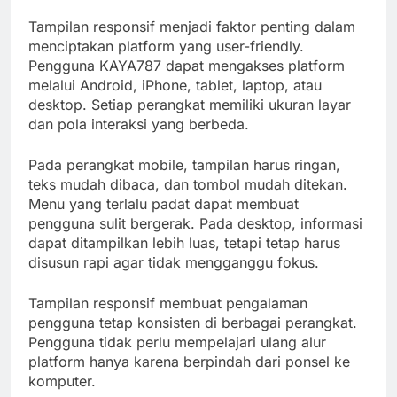
Tampilan responsif menjadi faktor penting dalam
menciptakan platform yang user-friendly.
Pengguna KAYA787 dapat mengakses platform
melalui Android, iPhone, tablet, laptop, atau
desktop. Setiap perangkat memiliki ukuran layar
dan pola interaksi yang berbeda.
Pada perangkat mobile, tampilan harus ringan,
teks mudah dibaca, dan tombol mudah ditekan.
Menu yang terlalu padat dapat membuat
pengguna sulit bergerak. Pada desktop, informasi
dapat ditampilkan lebih luas, tetapi tetap harus
disusun rapi agar tidak mengganggu fokus.
Tampilan responsif membuat pengalaman
pengguna tetap konsisten di berbagai perangkat.
Pengguna tidak perlu mempelajari ulang alur
platform hanya karena berpindah dari ponsel ke
komputer.