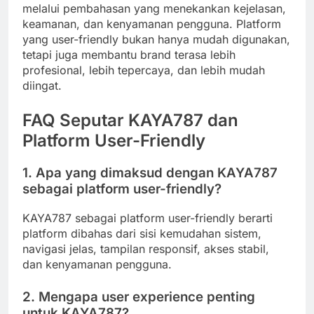
melalui pembahasan yang menekankan kejelasan,
keamanan, dan kenyamanan pengguna. Platform
yang user-friendly bukan hanya mudah digunakan,
tetapi juga membantu brand terasa lebih
profesional, lebih tepercaya, dan lebih mudah
diingat.
FAQ Seputar KAYA787 dan
Platform User-Friendly
1. Apa yang dimaksud dengan KAYA787
sebagai platform user-friendly?
KAYA787 sebagai platform user-friendly berarti
platform dibahas dari sisi kemudahan sistem,
navigasi jelas, tampilan responsif, akses stabil,
dan kenyamanan pengguna.
2. Mengapa user experience penting
untuk KAYA787?