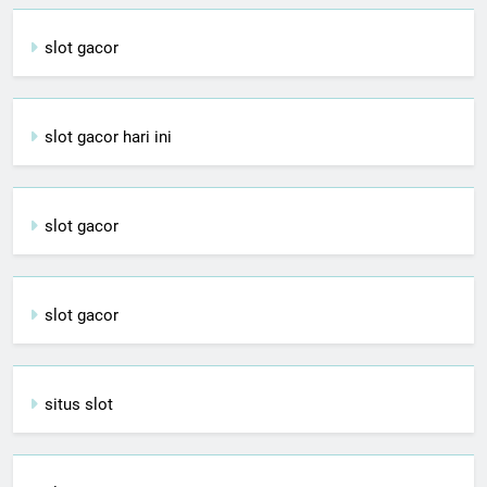
slot gacor
slot gacor hari ini
slot gacor
slot gacor
situs slot