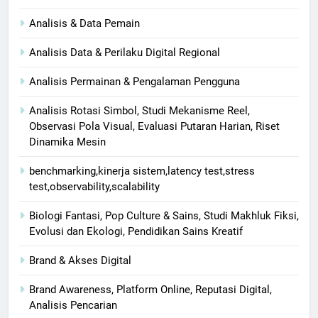
Analisis & Data Pemain
Analisis Data & Perilaku Digital Regional
Analisis Permainan & Pengalaman Pengguna
Analisis Rotasi Simbol, Studi Mekanisme Reel,
Observasi Pola Visual, Evaluasi Putaran Harian, Riset
Dinamika Mesin
benchmarking,kinerja sistem,latency test,stress
test,observability,scalability
Biologi Fantasi, Pop Culture & Sains, Studi Makhluk Fiksi,
Evolusi dan Ekologi, Pendidikan Sains Kreatif
Brand & Akses Digital
Brand Awareness, Platform Online, Reputasi Digital,
Analisis Pencarian