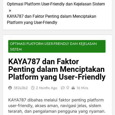
Optimasi Platform User-Friendly dan Kejelasan Sistem
KAYA787 dan Faktor Penting dalam Menciptakan
Platform yang User-Friendly
OPTIMASI PLATFORM USER-FRIENDLY DAN KEJELASAN
SISTEM
KAYA787 dan Faktor
Penting dalam Menciptakan
Platform yang User-Friendly
0
582a3b2
2 Months Ago
16 Mins
KAYA787 dibahas melalui faktor penting platform
user-friendly, akses aman, navigasi jelas, sistem
terarah, dan pengalaman pengguna yang nyaman.