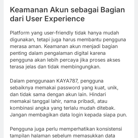
Keamanan Akun sebagai Bagian
dari User Experience
Platform yang user-friendly tidak hanya mudah
digunakan, tetapi juga harus membantu pengguna
merasa aman. Keamanan akun menjadi bagian
penting dalam pengalaman digital karena
pengguna akan lebih percaya jika proses akses
terasa jelas dan tidak membingungkan.
Dalam penggunaan KAYA787, pengguna
sebaiknya memakai password yang kuat, unik,
dan tidak sama dengan akun lain. Hindari
memakai tanggal lahir, nama pribadi, atau
kombinasi angka yang terlalu mudah ditebak.
Jangan membagikan data login kepada siapa pun.
Pengguna juga perlu memperhatikan konsistensi
tampilan halaman sebelum memasukkan data