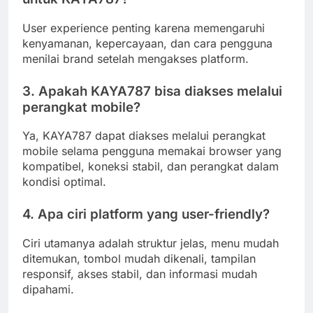
User experience penting karena memengaruhi
kenyamanan, kepercayaan, dan cara pengguna
menilai brand setelah mengakses platform.
3. Apakah KAYA787 bisa diakses melalui
perangkat mobile?
Ya, KAYA787 dapat diakses melalui perangkat
mobile selama pengguna memakai browser yang
kompatibel, koneksi stabil, dan perangkat dalam
kondisi optimal.
4. Apa ciri platform yang user-friendly?
Ciri utamanya adalah struktur jelas, menu mudah
ditemukan, tombol mudah dikenali, tampilan
responsif, akses stabil, dan informasi mudah
dipahami.