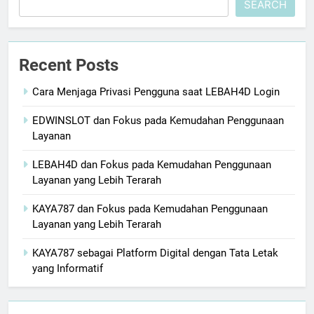
SEARCH
Recent Posts
Cara Menjaga Privasi Pengguna saat LEBAH4D Login
EDWINSLOT dan Fokus pada Kemudahan Penggunaan
Layanan
LEBAH4D dan Fokus pada Kemudahan Penggunaan
Layanan yang Lebih Terarah
KAYA787 dan Fokus pada Kemudahan Penggunaan
Layanan yang Lebih Terarah
KAYA787 sebagai Platform Digital dengan Tata Letak
yang Informatif