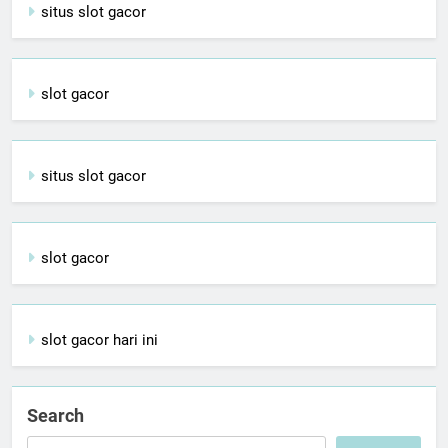
situs slot gacor
slot gacor
situs slot gacor
slot gacor
slot gacor hari ini
Search