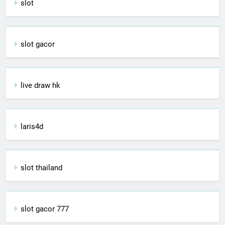
slot
slot gacor
live draw hk
laris4d
slot thailand
slot gacor 777