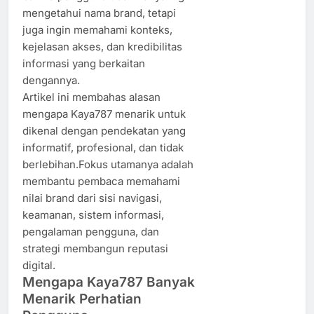
mengetahui nama brand, tetapi
juga ingin memahami konteks,
kejelasan akses, dan kredibilitas
informasi yang berkaitan
dengannya.
Artikel ini membahas alasan
mengapa Kaya787 menarik untuk
dikenal dengan pendekatan yang
informatif, profesional, dan tidak
berlebihan.Fokus utamanya adalah
membantu pembaca memahami
nilai brand dari sisi navigasi,
keamanan, sistem informasi,
pengalaman pengguna, dan
strategi membangun reputasi
digital.
Mengapa Kaya787 Banyak
Menarik Perhatian