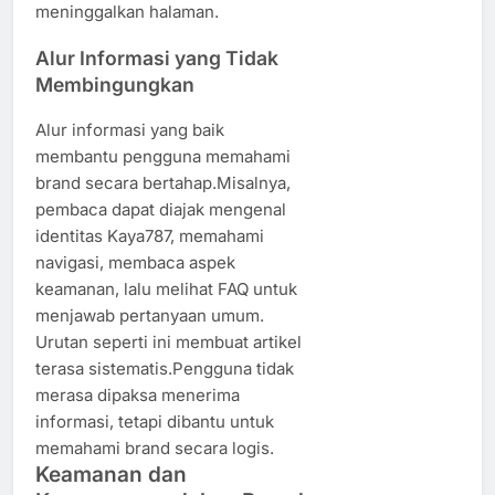
meninggalkan halaman.
Alur Informasi yang Tidak
Membingungkan
Alur informasi yang baik
membantu pengguna memahami
brand secara bertahap.Misalnya,
pembaca dapat diajak mengenal
identitas Kaya787, memahami
navigasi, membaca aspek
keamanan, lalu melihat FAQ untuk
menjawab pertanyaan umum.
Urutan seperti ini membuat artikel
terasa sistematis.Pengguna tidak
merasa dipaksa menerima
informasi, tetapi dibantu untuk
memahami brand secara logis.
Keamanan dan