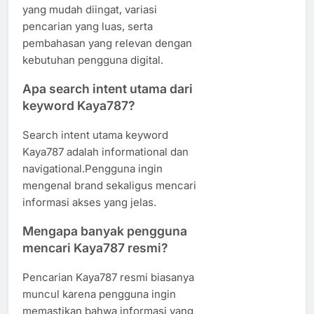
yang mudah diingat, variasi
pencarian yang luas, serta
pembahasan yang relevan dengan
kebutuhan pengguna digital.
Apa search intent utama dari
keyword Kaya787?
Search intent utama keyword
Kaya787 adalah informational dan
navigational.Pengguna ingin
mengenal brand sekaligus mencari
informasi akses yang jelas.
Mengapa banyak pengguna
mencari Kaya787 resmi?
Pencarian Kaya787 resmi biasanya
muncul karena pengguna ingin
memastikan bahwa informasi yang