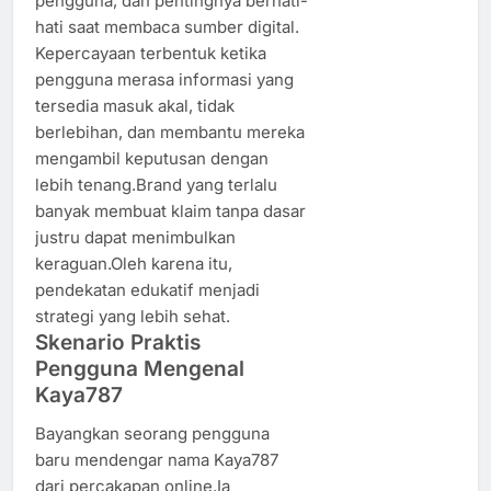
pengguna, dan pentingnya berhati-
hati saat membaca sumber digital.
Kepercayaan terbentuk ketika
pengguna merasa informasi yang
tersedia masuk akal, tidak
berlebihan, dan membantu mereka
mengambil keputusan dengan
lebih tenang.Brand yang terlalu
banyak membuat klaim tanpa dasar
justru dapat menimbulkan
keraguan.Oleh karena itu,
pendekatan edukatif menjadi
strategi yang lebih sehat.
Skenario Praktis
Pengguna Mengenal
Kaya787
Bayangkan seorang pengguna
baru mendengar nama Kaya787
dari percakapan online.Ia