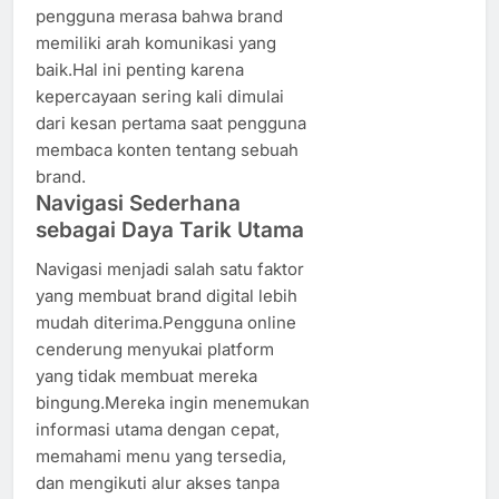
pengguna merasa bahwa brand
memiliki arah komunikasi yang
baik.Hal ini penting karena
kepercayaan sering kali dimulai
dari kesan pertama saat pengguna
membaca konten tentang sebuah
brand.
Navigasi Sederhana
sebagai Daya Tarik Utama
Navigasi menjadi salah satu faktor
yang membuat brand digital lebih
mudah diterima.Pengguna online
cenderung menyukai platform
yang tidak membuat mereka
bingung.Mereka ingin menemukan
informasi utama dengan cepat,
memahami menu yang tersedia,
dan mengikuti alur akses tanpa