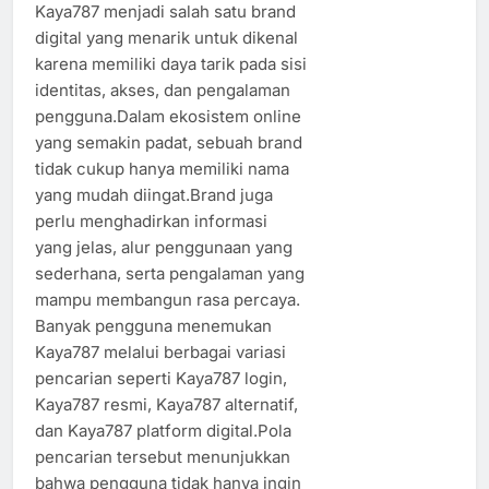
Kaya787 menjadi salah satu brand
digital yang menarik untuk dikenal
karena memiliki daya tarik pada sisi
identitas, akses, dan pengalaman
pengguna.Dalam ekosistem online
yang semakin padat, sebuah brand
tidak cukup hanya memiliki nama
yang mudah diingat.Brand juga
perlu menghadirkan informasi
yang jelas, alur penggunaan yang
sederhana, serta pengalaman yang
mampu membangun rasa percaya.
Banyak pengguna menemukan
Kaya787 melalui berbagai variasi
pencarian seperti Kaya787 login,
Kaya787 resmi, Kaya787 alternatif,
dan Kaya787 platform digital.Pola
pencarian tersebut menunjukkan
bahwa pengguna tidak hanya ingin