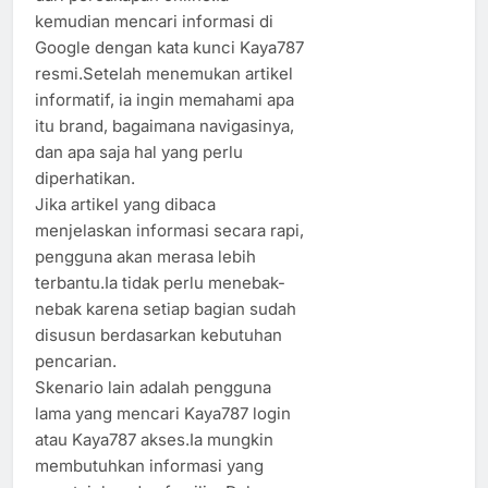
kemudian mencari informasi di
Google dengan kata kunci Kaya787
resmi.Setelah menemukan artikel
informatif, ia ingin memahami apa
itu brand, bagaimana navigasinya,
dan apa saja hal yang perlu
diperhatikan.
Jika artikel yang dibaca
menjelaskan informasi secara rapi,
pengguna akan merasa lebih
terbantu.Ia tidak perlu menebak-
nebak karena setiap bagian sudah
disusun berdasarkan kebutuhan
pencarian.
Skenario lain adalah pengguna
lama yang mencari Kaya787 login
atau Kaya787 akses.Ia mungkin
membutuhkan informasi yang