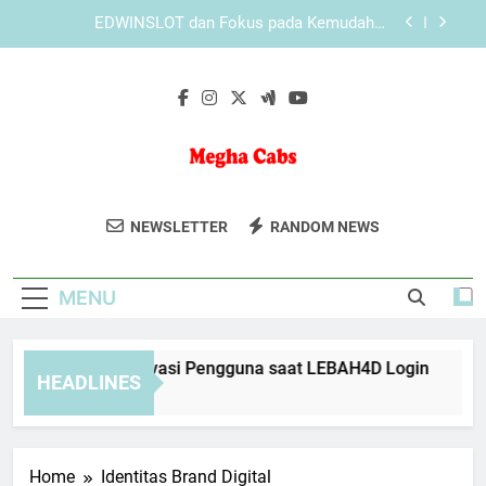
Skip
LEBAH4D dan Fokus pada Kemudahan
to
Penggunaan Layanan yang Lebih Terarah
content
KAYA787 dan Fokus pada Kemudahan
Penggunaan Layanan yang Lebih Terarah
Cara Menjaga Privasi Pengguna saat LEBAH4D
Login
EDWINSLOT dan Fokus pada Kemudahan
Penggunaan Layanan
Megha Cabs
Nikmati Perjalanan Aman Dan Nyaman
LEBAH4D dan Fokus pada Kemudahan
NEWSLETTER
RANDOM NEWS
Penggunaan Layanan yang Lebih Terarah
Dengan Megha Cabs. Solusi
KAYA787 dan Fokus pada Kemudahan
Transportasi Yang Terpercaya.
Penggunaan Layanan yang Lebih Terarah
MENU
ra Menjaga Privasi Pengguna saat LEBAH4D Login
EDW
HEADLINES
Weeks Ago
2 We
Home
Identitas Brand Digital