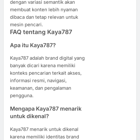
dengan variasi semantik akan
membuat konten lebih nyaman
dibaca dan tetap relevan untuk
mesin pencari.
FAQ tentang Kaya787
Apa itu Kaya787?
Kaya787 adalah brand digital yang
banyak dicari karena memiliki
konteks pencarian terkait akses,
informasi resmi, navigasi,
keamanan, dan pengalaman
pengguna.
Mengapa Kaya787 menarik
untuk dikenal?
Kaya787 menarik untuk dikenal
karena memiliki identitas brand