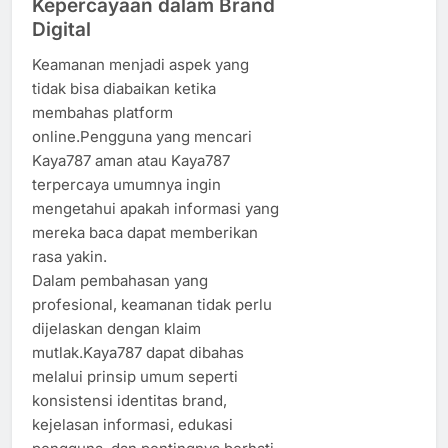
Kepercayaan dalam Brand
Digital
Keamanan menjadi aspek yang
tidak bisa diabaikan ketika
membahas platform
online.Pengguna yang mencari
Kaya787 aman atau Kaya787
terpercaya umumnya ingin
mengetahui apakah informasi yang
mereka baca dapat memberikan
rasa yakin.
Dalam pembahasan yang
profesional, keamanan tidak perlu
dijelaskan dengan klaim
mutlak.Kaya787 dapat dibahas
melalui prinsip umum seperti
konsistensi identitas brand,
kejelasan informasi, edukasi