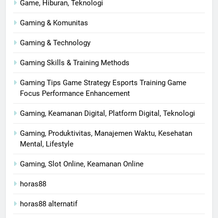
Game, Hiburan, Teknologi
Gaming & Komunitas
Gaming & Technology
Gaming Skills & Training Methods
Gaming Tips Game Strategy Esports Training Game
Focus Performance Enhancement
Gaming, Keamanan Digital, Platform Digital, Teknologi
Gaming, Produktivitas, Manajemen Waktu, Kesehatan
Mental, Lifestyle
Gaming, Slot Online, Keamanan Online
horas88
horas88 alternatif