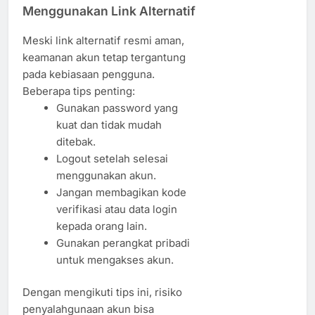
Menggunakan Link Alternatif
Meski link alternatif resmi aman,
keamanan akun tetap tergantung
pada kebiasaan pengguna.
Beberapa tips penting:
Gunakan password yang
kuat dan tidak mudah
ditebak.
Logout setelah selesai
menggunakan akun.
Jangan membagikan kode
verifikasi atau data login
kepada orang lain.
Gunakan perangkat pribadi
untuk mengakses akun.
Dengan mengikuti tips ini, risiko
penyalahgunaan akun bisa