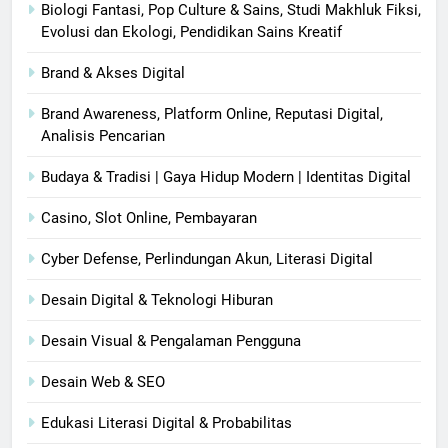
Biologi Fantasi, Pop Culture & Sains, Studi Makhluk Fiksi,
Evolusi dan Ekologi, Pendidikan Sains Kreatif
Brand & Akses Digital
Brand Awareness, Platform Online, Reputasi Digital,
Analisis Pencarian
Budaya & Tradisi | Gaya Hidup Modern | Identitas Digital
Casino, Slot Online, Pembayaran
Cyber Defense, Perlindungan Akun, Literasi Digital
Desain Digital & Teknologi Hiburan
Desain Visual & Pengalaman Pengguna
Desain Web & SEO
Edukasi Literasi Digital & Probabilitas