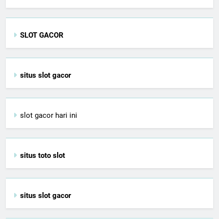
SLOT GACOR
situs slot gacor
slot gacor hari ini
situs toto slot
situs slot gacor