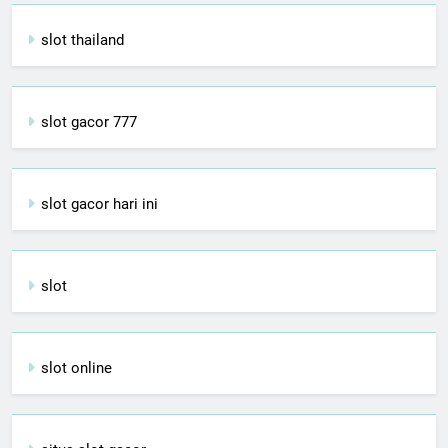
slot thailand
slot gacor 777
slot gacor hari ini
slot
slot online