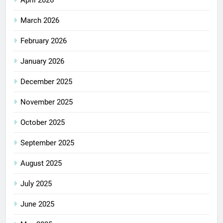
April 2026
March 2026
February 2026
January 2026
December 2025
November 2025
October 2025
September 2025
August 2025
July 2025
June 2025