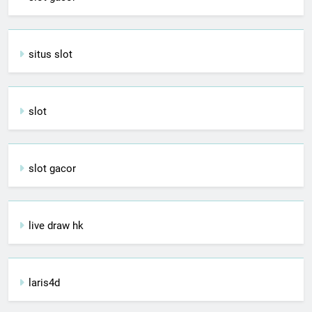
situs slot
slot
slot gacor
live draw hk
laris4d