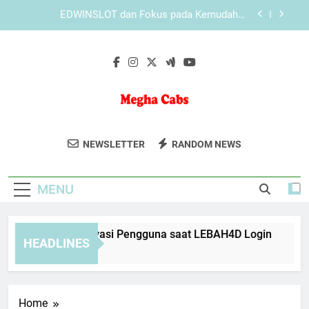
Skip
LEBAH4D dan Fokus pada Kemudahan
to
Penggunaan Layanan yang Lebih Terarah
content
KAYA787 dan Fokus pada Kemudahan
Penggunaan Layanan yang Lebih Terarah
Cara Menjaga Privasi Pengguna saat LEBAH4D
Login
EDWINSLOT dan Fokus pada Kemudahan
Penggunaan Layanan
Megha Cabs
Nikmati Perjalanan Aman Dan Nyaman
LEBAH4D dan Fokus pada Kemudahan
NEWSLETTER
RANDOM NEWS
Penggunaan Layanan yang Lebih Terarah
Dengan Megha Cabs. Solusi
KAYA787 dan Fokus pada Kemudahan
Transportasi Yang Terpercaya.
Penggunaan Layanan yang Lebih Terarah
MENU
ra Menjaga Privasi Pengguna saat LEBAH4D Login
EDW
HEADLINES
Week Ago
2 Wee
Home