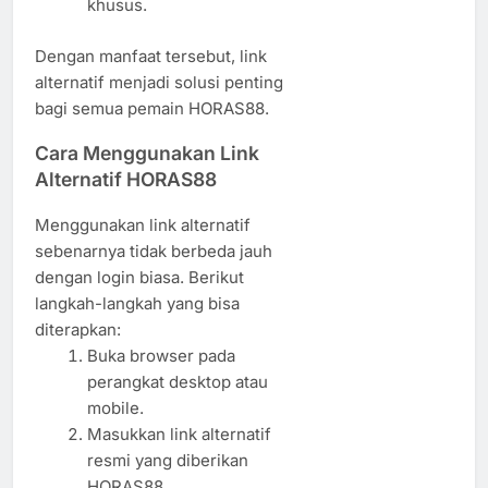
khusus.
Dengan manfaat tersebut, link
alternatif menjadi solusi penting
bagi semua pemain HORAS88.
Cara Menggunakan Link
Alternatif HORAS88
Menggunakan link alternatif
sebenarnya tidak berbeda jauh
dengan login biasa. Berikut
langkah-langkah yang bisa
diterapkan:
Buka browser pada
perangkat desktop atau
mobile.
Masukkan link alternatif
resmi yang diberikan
HORAS88.