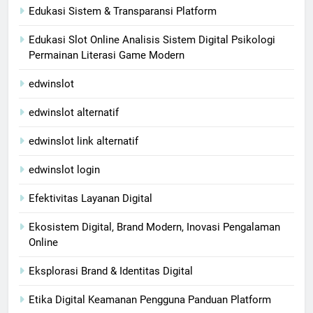
Edukasi Sistem & Transparansi Platform
Edukasi Slot Online Analisis Sistem Digital Psikologi
Permainan Literasi Game Modern
edwinslot
edwinslot alternatif
edwinslot link alternatif
edwinslot login
Efektivitas Layanan Digital
Ekosistem Digital, Brand Modern, Inovasi Pengalaman
Online
Eksplorasi Brand & Identitas Digital
Etika Digital Keamanan Pengguna Panduan Platform