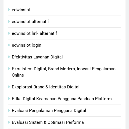
edwinslot
edwinslot alternatif
edwinslot link alternatif
edwinslot login
Efektivitas Layanan Digital
Ekosistem Digital, Brand Modern, Inovasi Pengalaman
Online
Eksplorasi Brand & Identitas Digital
Etika Digital Keamanan Pengguna Panduan Platform
Evaluasi Pengalaman Pengguna Digital
Evaluasi Sistem & Optimasi Performa