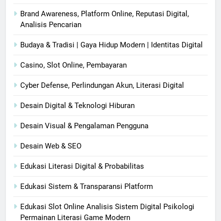
Brand Awareness, Platform Online, Reputasi Digital,
Analisis Pencarian
Budaya & Tradisi | Gaya Hidup Modern | Identitas Digital
Casino, Slot Online, Pembayaran
Cyber Defense, Perlindungan Akun, Literasi Digital
Desain Digital & Teknologi Hiburan
Desain Visual & Pengalaman Pengguna
Desain Web & SEO
Edukasi Literasi Digital & Probabilitas
Edukasi Sistem & Transparansi Platform
Edukasi Slot Online Analisis Sistem Digital Psikologi
Permainan Literasi Game Modern