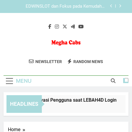
Skip
LEBAH4D dan Fokus pada Kemudahan
to
Penggunaan Layanan yang Lebih Terarah
content
KAYA787 dan Fokus pada Kemudahan
Penggunaan Layanan yang Lebih Terarah
Cara Menjaga Privasi Pengguna saat LEBAH4D
Login
EDWINSLOT dan Fokus pada Kemudahan
Penggunaan Layanan
Megha Cabs
Nikmati Perjalanan Aman Dan Nyaman
LEBAH4D dan Fokus pada Kemudahan
NEWSLETTER
RANDOM NEWS
Penggunaan Layanan yang Lebih Terarah
Dengan Megha Cabs. Solusi
KAYA787 dan Fokus pada Kemudahan
Transportasi Yang Terpercaya.
Penggunaan Layanan yang Lebih Terarah
MENU
ra Menjaga Privasi Pengguna saat LEBAH4D Login
EDW
HEADLINES
Weeks Ago
3 We
Home