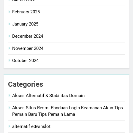
February 2025
January 2025
December 2024
November 2024
October 2024
Categories
Akses Alternatif & Stabilitas Domain
Akses Situs Resmi Panduan Login Keamanan Akun Tips
Pemain Baru Tips Pemain Lama
alternatif edwinslot