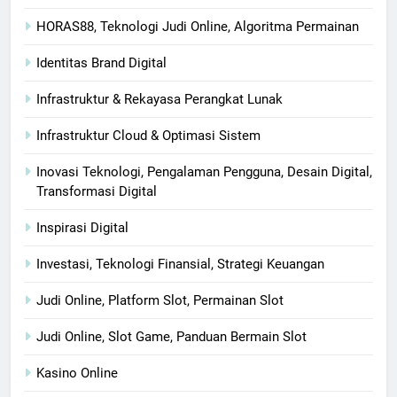
HORAS88, Teknologi Judi Online, Algoritma Permainan
Identitas Brand Digital
Infrastruktur & Rekayasa Perangkat Lunak
Infrastruktur Cloud & Optimasi Sistem
Inovasi Teknologi, Pengalaman Pengguna, Desain Digital,
Transformasi Digital
Inspirasi Digital
Investasi, Teknologi Finansial, Strategi Keuangan
Judi Online, Platform Slot, Permainan Slot
Judi Online, Slot Game, Panduan Bermain Slot
Kasino Online