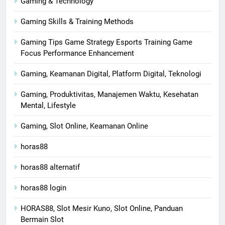
Gaming & Technology
Gaming Skills & Training Methods
Gaming Tips Game Strategy Esports Training Game
Focus Performance Enhancement
Gaming, Keamanan Digital, Platform Digital, Teknologi
Gaming, Produktivitas, Manajemen Waktu, Kesehatan
Mental, Lifestyle
Gaming, Slot Online, Keamanan Online
horas88
horas88 alternatif
horas88 login
HORAS88, Slot Mesir Kuno, Slot Online, Panduan
Bermain Slot