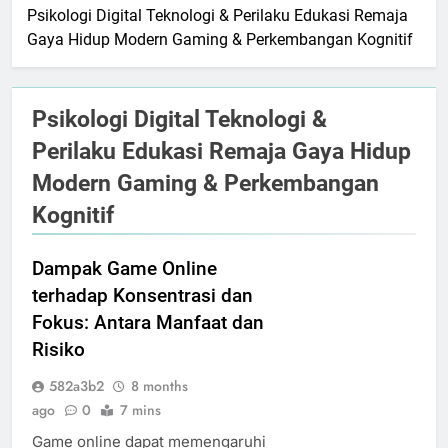
Psikologi Digital Teknologi & Perilaku Edukasi Remaja
Gaya Hidup Modern Gaming & Perkembangan Kognitif
Psikologi Digital Teknologi &
Perilaku Edukasi Remaja Gaya Hidup
Modern Gaming & Perkembangan
Kognitif
Dampak Game Online
terhadap Konsentrasi dan
Fokus: Antara Manfaat dan
Risiko
582a3b2
8 months
ago
0
7 mins
Game online dapat memengaruhi