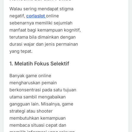
Walau sering mendapat stigma
negatif,
corlaslot
online
sebenarnya memiliki sejumlah
manfaat bagi kemampuan kognitif,
terutama bila dimainkan dengan
durasi wajar dan jenis permainan
yang tepat.
1. Melatih Fokus Selektif
Banyak game online
mengharuskan pemain
berkonsentrasi pada satu tujuan
utama sambil mengabaikan
gangguan lain. Misalnya, game
strategi atau shooter
membutuhkan kemampuan
membaca situasi cepat dan