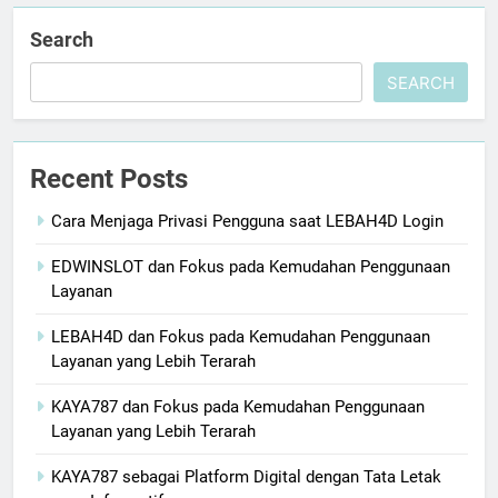
Search
SEARCH
Recent Posts
Cara Menjaga Privasi Pengguna saat LEBAH4D Login
EDWINSLOT dan Fokus pada Kemudahan Penggunaan
Layanan
LEBAH4D dan Fokus pada Kemudahan Penggunaan
Layanan yang Lebih Terarah
KAYA787 dan Fokus pada Kemudahan Penggunaan
Layanan yang Lebih Terarah
KAYA787 sebagai Platform Digital dengan Tata Letak