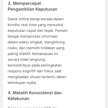
3. Mempercepat
Pengambilan Keputusan
Game online kerap berada dalam
kondisi real-time yang menuntut
keputusan cepat dan tepat. Pemain
belajar memproses informasi
dalam waktu singkat, menghitung
risiko, dan memilih tindakan yang
paling efektif. Kemampuan ini
secara tidak langsung
berkontribusi pada peningkatan
respons kognitif dan fokus saat
menghadapi situasi tertentu dalam
kehidupan nyata.
4. Melatih Konsistensi dan
Ketekunan