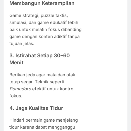
Membangun Keterampilan
Game strategi, puzzle taktis,
simulasi, dan game edukatif lebih
baik untuk melatih fokus dibanding
game dengan konten adiktif tanpa
tujuan jelas.
3. Istirahat Setiap 30–60
Menit
Berikan jeda agar mata dan otak
tetap segar. Teknik seperti
Pomodoro
efektif untuk kontrol
fokus.
4. Jaga Kualitas Tidur
Hindari bermain game menjelang
tidur karena dapat mengganggu