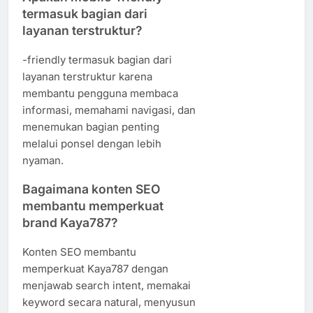
termasuk bagian dari
layanan terstruktur?
-friendly termasuk bagian dari
layanan terstruktur karena
membantu pengguna membaca
informasi, memahami navigasi, dan
menemukan bagian penting
melalui ponsel dengan lebih
nyaman.
Bagaimana konten SEO
membantu memperkuat
brand Kaya787?
Konten SEO membantu
memperkuat Kaya787 dengan
menjawab search intent, memakai
keyword secara natural, menyusun