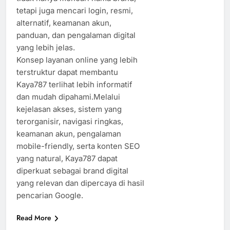
tetapi juga mencari login, resmi,
alternatif, keamanan akun,
panduan, dan pengalaman digital
yang lebih jelas.
Konsep layanan online yang lebih
terstruktur dapat membantu
Kaya787 terlihat lebih informatif
dan mudah dipahami.Melalui
kejelasan akses, sistem yang
terorganisir, navigasi ringkas,
keamanan akun, pengalaman
mobile-friendly, serta konten SEO
yang natural, Kaya787 dapat
diperkuat sebagai brand digital
yang relevan dan dipercaya di hasil
pencarian Google.
Read More