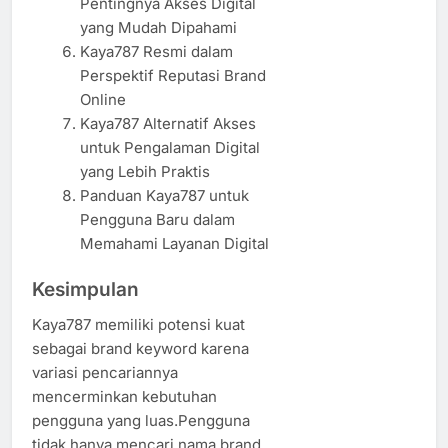
Pentingnya Akses Digital
yang Mudah Dipahami
Kaya787 Resmi dalam
Perspektif Reputasi Brand
Online
Kaya787 Alternatif Akses
untuk Pengalaman Digital
yang Lebih Praktis
Panduan Kaya787 untuk
Pengguna Baru dalam
Memahami Layanan Digital
Kesimpulan
Kaya787 memiliki potensi kuat
sebagai brand keyword karena
variasi pencariannya
mencerminkan kebutuhan
pengguna yang luas.Pengguna
tidak hanya mencari nama brand,