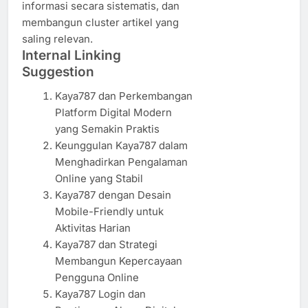
informasi secara sistematis, dan
membangun cluster artikel yang
saling relevan.
Internal Linking
Suggestion
Kaya787 dan Perkembangan
Platform Digital Modern
yang Semakin Praktis
Keunggulan Kaya787 dalam
Menghadirkan Pengalaman
Online yang Stabil
Kaya787 dengan Desain
Mobile-Friendly untuk
Aktivitas Harian
Kaya787 dan Strategi
Membangun Kepercayaan
Pengguna Online
Kaya787 Login dan