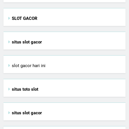
SLOT GACOR
situs slot gacor
slot gacor hari ini
situs toto slot
situs slot gacor