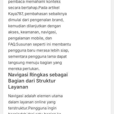
pembaca memahami konteks
secara bertahap.Pada artikel
Kaya787, pembahasan sebaiknya
dimulai dari pengenalan brand,
kemudian dilanjutkan dengan
akses, keamanan, navigasi,
pengalaman mobile, dan
FAQ.Susunan seperti ini membantu
pengguna baru merasa lebih siap,
sementara pengguna lama dapat
langsung menuju bagian yang
mereka perlukan.
Navigasi Ringkas sebagai
Bagian dari Struktur
Layanan
Navigasi adalah elemen utama
dalam layanan online yang
terstruktur.Pengguna ingin