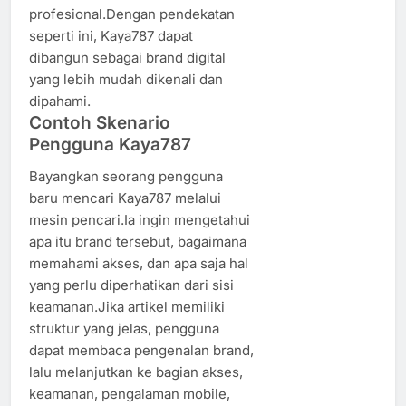
profesional.Dengan pendekatan
seperti ini, Kaya787 dapat
dibangun sebagai brand digital
yang lebih mudah dikenali dan
dipahami.
Contoh Skenario
Pengguna Kaya787
Bayangkan seorang pengguna
baru mencari Kaya787 melalui
mesin pencari.Ia ingin mengetahui
apa itu brand tersebut, bagaimana
memahami akses, dan apa saja hal
yang perlu diperhatikan dari sisi
keamanan.Jika artikel memiliki
struktur yang jelas, pengguna
dapat membaca pengenalan brand,
lalu melanjutkan ke bagian akses,
keamanan, pengalaman mobile,