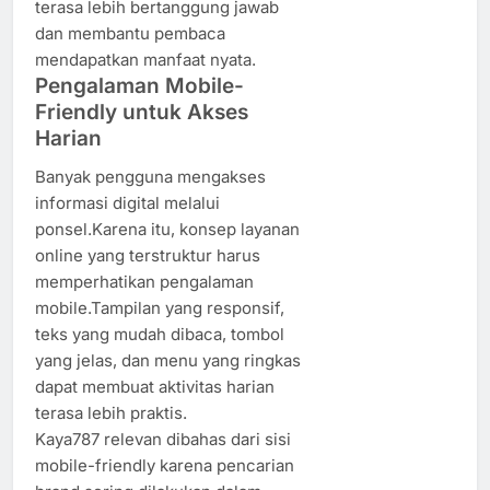
terasa lebih bertanggung jawab
dan membantu pembaca
mendapatkan manfaat nyata.
Pengalaman Mobile-
Friendly untuk Akses
Harian
Banyak pengguna mengakses
informasi digital melalui
ponsel.Karena itu, konsep layanan
online yang terstruktur harus
memperhatikan pengalaman
mobile.Tampilan yang responsif,
teks yang mudah dibaca, tombol
yang jelas, dan menu yang ringkas
dapat membuat aktivitas harian
terasa lebih praktis.
Kaya787 relevan dibahas dari sisi
mobile-friendly karena pencarian