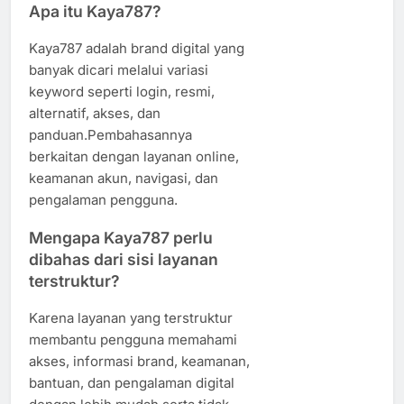
Apa itu Kaya787?
Kaya787 adalah brand digital yang
banyak dicari melalui variasi
keyword seperti login, resmi,
alternatif, akses, dan
panduan.Pembahasannya
berkaitan dengan layanan online,
keamanan akun, navigasi, dan
pengalaman pengguna.
Mengapa Kaya787 perlu
dibahas dari sisi layanan
terstruktur?
Karena layanan yang terstruktur
membantu pengguna memahami
akses, informasi brand, keamanan,
bantuan, dan pengalaman digital