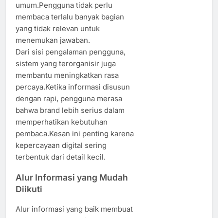
umum.Pengguna tidak perlu
membaca terlalu banyak bagian
yang tidak relevan untuk
menemukan jawaban.
Dari sisi pengalaman pengguna,
sistem yang terorganisir juga
membantu meningkatkan rasa
percaya.Ketika informasi disusun
dengan rapi, pengguna merasa
bahwa brand lebih serius dalam
memperhatikan kebutuhan
pembaca.Kesan ini penting karena
kepercayaan digital sering
terbentuk dari detail kecil.
Alur Informasi yang Mudah
Diikuti
Alur informasi yang baik membuat