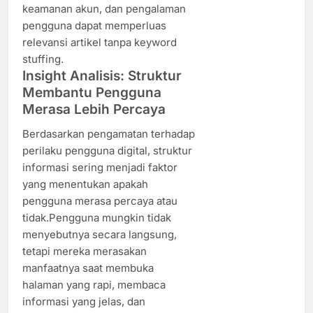
keamanan akun, dan pengalaman
pengguna dapat memperluas
relevansi artikel tanpa keyword
stuffing.
Insight Analisis: Struktur
Membantu Pengguna
Merasa Lebih Percaya
Berdasarkan pengamatan terhadap
perilaku pengguna digital, struktur
informasi sering menjadi faktor
yang menentukan apakah
pengguna merasa percaya atau
tidak.Pengguna mungkin tidak
menyebutnya secara langsung,
tetapi mereka merasakan
manfaatnya saat membuka
halaman yang rapi, membaca
informasi yang jelas, dan