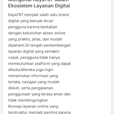
Ekosistem Layanan Digital
Kaya787 menjadi salah satu brand
digital yang banyak dicari
pengguna karena berkaitan
dengan kebutuhan akses online
yang praktis, jelas, dan mudah
dipahami.Di tengah perkembangan
layanan digital yang semakin
cepat, pengguna tidak hanya
membutuhkan platform yang dapat
dibuka.Mereka juga ingin
menemukan informasi yang
tertata, navigasi yang mudah
diikuti, serta pengalaman
penggunaan yang terasa aman dan
tidak membingungkan.
Konsep layanan online yang
terstruktur menjadi penting karena