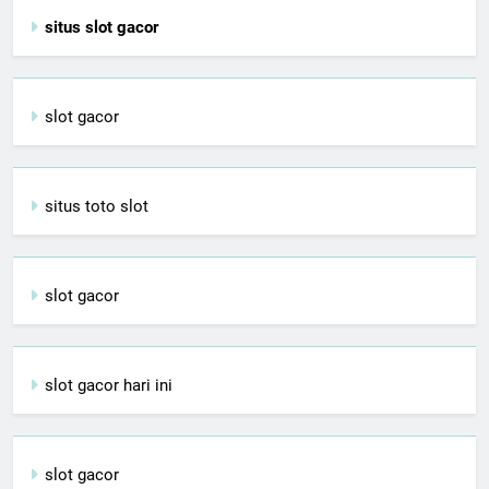
situs slot gacor
slot gacor
situs toto slot
slot gacor
slot gacor hari ini
slot gacor