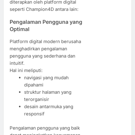
diterapkan oleh platform digital
seperti Champion4D antara lain:
Pengalaman Pengguna yang
Optimal
Platform digital modern berusaha
menghadirkan pengalaman
pengguna yang sederhana dan
intuitif.
Hal ini meliputi:
navigasi yang mudah
dipahami
struktur halaman yang
terorganisir
desain antarmuka yang
responsif
Pengalaman pengguna yang baik