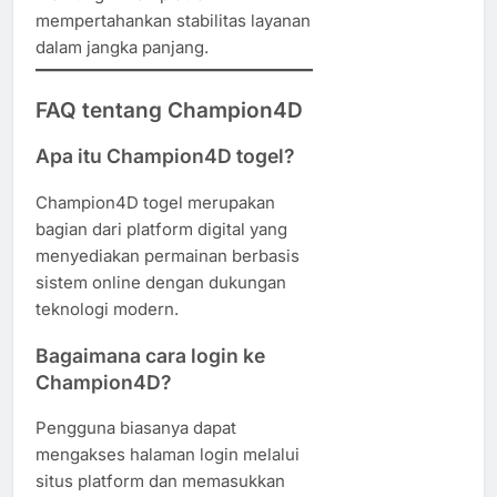
mempertahankan stabilitas layanan
dalam jangka panjang.
FAQ tentang Champion4D
Apa itu Champion4D togel?
Champion4D togel merupakan
bagian dari platform digital yang
menyediakan permainan berbasis
sistem online dengan dukungan
teknologi modern.
Bagaimana cara login ke
Champion4D?
Pengguna biasanya dapat
mengakses halaman login melalui
situs platform dan memasukkan