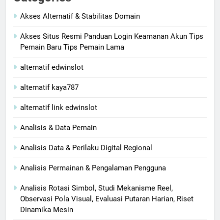
Akses Alternatif & Stabilitas Domain
Akses Situs Resmi Panduan Login Keamanan Akun Tips
Pemain Baru Tips Pemain Lama
alternatif edwinslot
alternatif kaya787
alternatif link edwinslot
Analisis & Data Pemain
Analisis Data & Perilaku Digital Regional
Analisis Permainan & Pengalaman Pengguna
Analisis Rotasi Simbol, Studi Mekanisme Reel,
Observasi Pola Visual, Evaluasi Putaran Harian, Riset
Dinamika Mesin