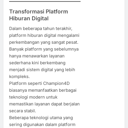
Transformasi Platform
Hiburan Digital
Dalam beberapa tahun terakhir,
platform hiburan digital mengalami
perkembangan yang sangat pesat.
Banyak platform yang sebelumnya
hanya menawarkan layanan
sederhana kini berkembang
menjadi sistem digital yang lebih
kompleks.
Platform seperti Champion4D
biasanya memanfaatkan berbagai
teknologi modern untuk
memastikan layanan dapat berjalan
secara stabil.
Beberapa teknologi utama yang
sering digunakan dalam platform