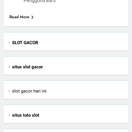
Pengguna Baru
Read More
SLOT GACOR
situs slot gacor
slot gacor hari ini
situs toto slot