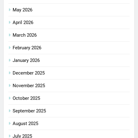
May 2026
April 2026
March 2026
February 2026
January 2026
December 2025
November 2025
October 2025
September 2025
August 2025
July 2025