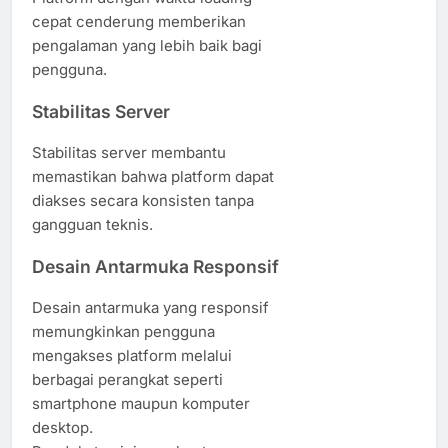
cepat cenderung memberikan
pengalaman yang lebih baik bagi
pengguna.
Stabilitas Server
Stabilitas server membantu
memastikan bahwa platform dapat
diakses secara konsisten tanpa
gangguan teknis.
Desain Antarmuka Responsif
Desain antarmuka yang responsif
memungkinkan pengguna
mengakses platform melalui
berbagai perangkat seperti
smartphone maupun komputer
desktop.