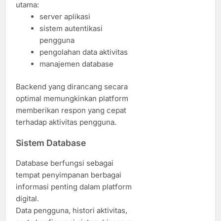
utama:
server aplikasi
sistem autentikasi
pengguna
pengolahan data aktivitas
manajemen database
Backend yang dirancang secara
optimal memungkinkan platform
memberikan respon yang cepat
terhadap aktivitas pengguna.
Sistem Database
Database berfungsi sebagai
tempat penyimpanan berbagai
informasi penting dalam platform
digital.
Data pengguna, histori aktivitas,