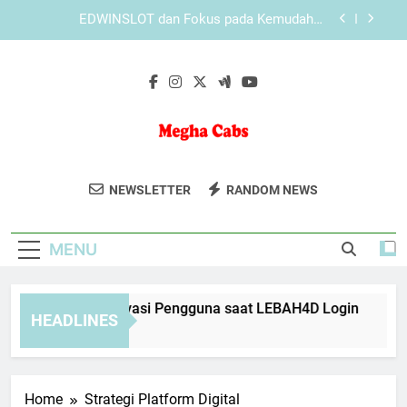
Skip
LEBAH4D dan Fokus pada Kemudahan
to
Penggunaan Layanan yang Lebih Terarah
content
KAYA787 dan Fokus pada Kemudahan
Penggunaan Layanan yang Lebih Terarah
Cara Menjaga Privasi Pengguna saat LEBAH4D
Login
EDWINSLOT dan Fokus pada Kemudahan
Penggunaan Layanan
Megha Cabs
Nikmati Perjalanan Aman Dan Nyaman
LEBAH4D dan Fokus pada Kemudahan
NEWSLETTER
RANDOM NEWS
Penggunaan Layanan yang Lebih Terarah
Dengan Megha Cabs. Solusi
KAYA787 dan Fokus pada Kemudahan
Transportasi Yang Terpercaya.
Penggunaan Layanan yang Lebih Terarah
MENU
ra Menjaga Privasi Pengguna saat LEBAH4D Login
EDW
HEADLINES
Weeks Ago
2 Wee
Home
Strategi Platform Digital