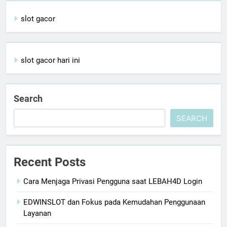
slot gacor
slot gacor hari ini
Search
SEARCH
Recent Posts
Cara Menjaga Privasi Pengguna saat LEBAH4D Login
EDWINSLOT dan Fokus pada Kemudahan Penggunaan
Layanan