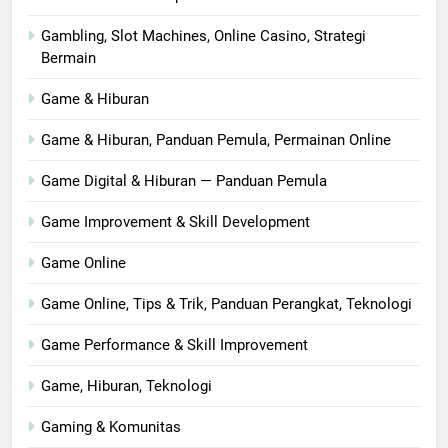
Gambling, Slot Machines, Online Casino, Strategi
Bermain
Game & Hiburan
Game & Hiburan, Panduan Pemula, Permainan Online
Game Digital & Hiburan — Panduan Pemula
Game Improvement & Skill Development
Game Online
Game Online, Tips & Trik, Panduan Perangkat, Teknologi
Game Performance & Skill Improvement
Game, Hiburan, Teknologi
Gaming & Komunitas