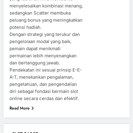
menyelesaikan kombinasi menang,
sedangkan Scatter membuka
peluang bonus yang meningkatkan
potensi hadiah.
Dengan strategi yang terukur dan
pengelolaan modal yang baik,
pemain dapat menikmati
permainan lebih menyenangkan
dan bertanggung jawab.
Pendekatan ini sesuai prinsip E-E-
A-T, menekankan pengalaman,
pengetahuan, dan pengendalian
diri sebagai fondasi bermain slot
online secara cerdas dan efektif.
Read More