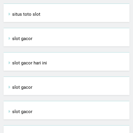
situs toto slot
slot gacor
slot gacor hari ini
slot gacor
slot gacor