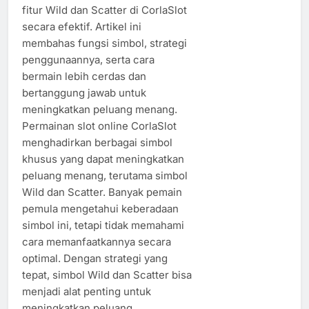
fitur Wild dan Scatter di CorlaSlot
secara efektif. Artikel ini
membahas fungsi simbol, strategi
penggunaannya, serta cara
bermain lebih cerdas dan
bertanggung jawab untuk
meningkatkan peluang menang.
Permainan slot online CorlaSlot
menghadirkan berbagai simbol
khusus yang dapat meningkatkan
peluang menang, terutama simbol
Wild dan Scatter. Banyak pemain
pemula mengetahui keberadaan
simbol ini, tetapi tidak memahami
cara memanfaatkannya secara
optimal. Dengan strategi yang
tepat, simbol Wild dan Scatter bisa
menjadi alat penting untuk
meningkatkan peluang