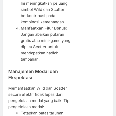
Ini meningkatkan peluang
simbol Wild dan Scatter
berkontribusi pada
kombinasi kemenangan.
Manfaatkan Fitur Bonus
:
Jangan abaikan putaran
gratis atau mini-game yang
dipicu Scatter untuk
mendapatkan hadiah
tambahan.
Manajemen Modal dan
Ekspektasi
Memanfaatkan Wild dan Scatter
secara efektif tidak lepas dari
pengelolaan modal yang baik. Tips
pengelolaan modal:
Tetapkan batas taruhan