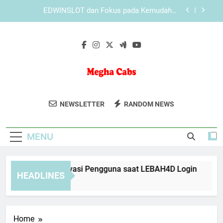
Skip
LEBAH4D dan Fokus pada Kemudahan
to
Penggunaan Layanan yang Lebih Terarah
content
KAYA787 dan Fokus pada Kemudahan
Penggunaan Layanan yang Lebih Terarah
Cara Menjaga Privasi Pengguna saat LEBAH4D
Login
EDWINSLOT dan Fokus pada Kemudahan
Penggunaan Layanan
Megha Cabs
Nikmati Perjalanan Aman Dan Nyaman
LEBAH4D dan Fokus pada Kemudahan
NEWSLETTER
RANDOM NEWS
Penggunaan Layanan yang Lebih Terarah
Dengan Megha Cabs. Solusi
KAYA787 dan Fokus pada Kemudahan
Transportasi Yang Terpercaya.
Penggunaan Layanan yang Lebih Terarah
MENU
ra Menjaga Privasi Pengguna saat LEBAH4D Login
EDW
HEADLINES
Weeks Ago
3 We
Home