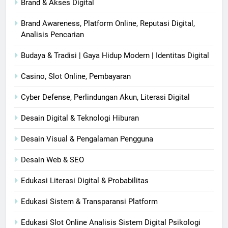
Brand & Akses Digital
Brand Awareness, Platform Online, Reputasi Digital,
Analisis Pencarian
Budaya & Tradisi | Gaya Hidup Modern | Identitas Digital
Casino, Slot Online, Pembayaran
Cyber Defense, Perlindungan Akun, Literasi Digital
Desain Digital & Teknologi Hiburan
Desain Visual & Pengalaman Pengguna
Desain Web & SEO
Edukasi Literasi Digital & Probabilitas
Edukasi Sistem & Transparansi Platform
Edukasi Slot Online Analisis Sistem Digital Psikologi