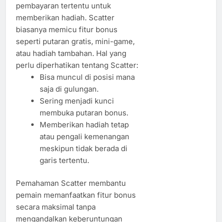
pembayaran tertentu untuk
memberikan hadiah. Scatter
biasanya memicu fitur bonus
seperti putaran gratis, mini-game,
atau hadiah tambahan. Hal yang
perlu diperhatikan tentang Scatter:
Bisa muncul di posisi mana
saja di gulungan.
Sering menjadi kunci
membuka putaran bonus.
Memberikan hadiah tetap
atau pengali kemenangan
meskipun tidak berada di
garis tertentu.
Pemahaman Scatter membantu
pemain memanfaatkan fitur bonus
secara maksimal tanpa
mengandalkan keberuntungan