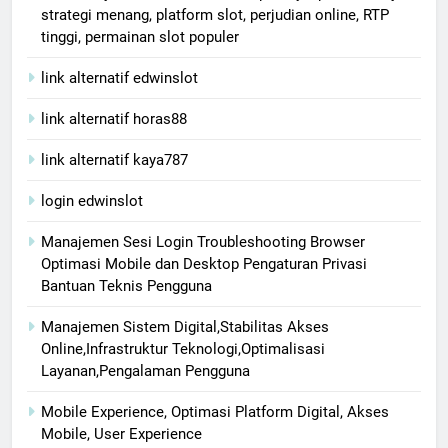
strategi menang, platform slot, perjudian online, RTP
tinggi, permainan slot populer
link alternatif edwinslot
link alternatif horas88
link alternatif kaya787
login edwinslot
Manajemen Sesi Login Troubleshooting Browser
Optimasi Mobile dan Desktop Pengaturan Privasi
Bantuan Teknis Pengguna
Manajemen Sistem Digital,Stabilitas Akses
Online,Infrastruktur Teknologi,Optimalisasi
Layanan,Pengalaman Pengguna
Mobile Experience, Optimasi Platform Digital, Akses
Mobile, User Experience