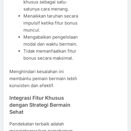
khusus sebagai satu-
satunya cara menang.
Menaikkan taruhan secara
impulsif ketika fitur bonus
muncul.
Mengabaikan pengelolaan
modal dan waktu bermain.
Tidak memanfaatkan fitur
bonus secara maksimal.
Menghindari kesalahan ini
membantu pemain bermain lebih
konsisten dan efektif.
Integrasi Fitur Khusus
dengan Strategi Bermain
Sehat
Pendekatan terbaik adalah
mengintegrasikan pemahaman