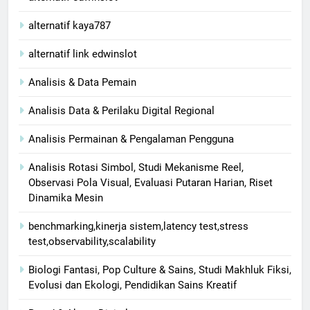
alternatif kaya787
alternatif link edwinslot
Analisis & Data Pemain
Analisis Data & Perilaku Digital Regional
Analisis Permainan & Pengalaman Pengguna
Analisis Rotasi Simbol, Studi Mekanisme Reel,
Observasi Pola Visual, Evaluasi Putaran Harian, Riset
Dinamika Mesin
benchmarking,kinerja sistem,latency test,stress
test,observability,scalability
Biologi Fantasi, Pop Culture & Sains, Studi Makhluk Fiksi,
Evolusi dan Ekologi, Pendidikan Sains Kreatif