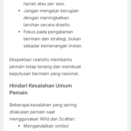
harian atau per sesi.
Jangan mengejar kerugian
dengan meningkatkan
taruhan secara drastis.
Fokus pada pengalaman
bermain dan strategi, bukan
sekadar kemenangan instan.
Ekspektasi realistis membantu
pemain tetap tenang dan membuat
keputusan bermain yang rasional.
Hindari Kesalahan Umum
Pemain
Beberapa kesalahan yang sering
dilakukan pemain saat
menggunakan Wild dan Scatter:
Mengandalkan simbol