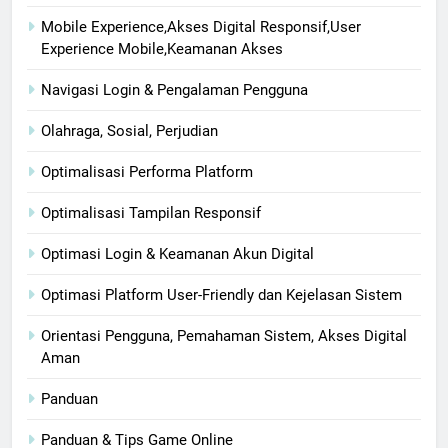
Mobile Experience,Akses Digital Responsif,User
Experience Mobile,Keamanan Akses
Navigasi Login & Pengalaman Pengguna
Olahraga, Sosial, Perjudian
Optimalisasi Performa Platform
Optimalisasi Tampilan Responsif
Optimasi Login & Keamanan Akun Digital
Optimasi Platform User-Friendly dan Kejelasan Sistem
Orientasi Pengguna, Pemahaman Sistem, Akses Digital
Aman
Panduan
Panduan & Tips Game Online