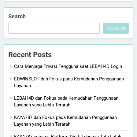
Search
SEARCH
Recent Posts
Cara Menjaga Privasi Pengguna saat LEBAH4D Login
EDWINSLOT dan Fokus pada Kemudahan Penggunaan
Layanan
LEBAH4D dan Fokus pada Kemudahan Penggunaan
Layanan yang Lebih Terarah
KAYA787 dan Fokus pada Kemudahan Penggunaan
Layanan yang Lebih Terarah
KAYA787 sebagai Platform Digital dengan Tata Letak