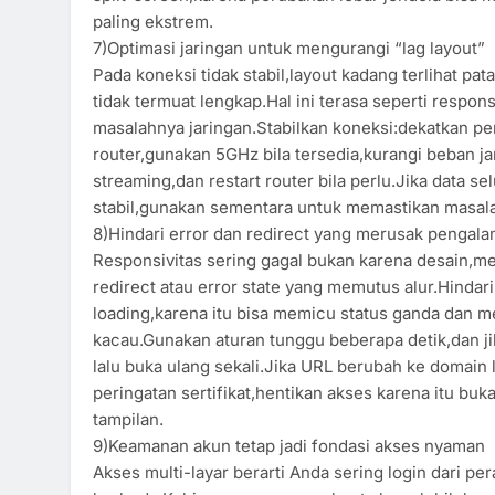
paling ekstrem.
7)Optimasi jaringan untuk mengurangi “lag layout”
Pada koneksi tidak stabil,layout kadang terlihat pa
tidak termuat lengkap.Hal ini terasa seperti respon
masalahnya jaringan.Stabilkan koneksi:dekatkan pe
router,gunakan 5GHz bila tersedia,kurangi beban ja
streaming,dan restart router bila perlu.Jika data sel
stabil,gunakan sementara untuk memastikan masala
8)Hindari error dan redirect yang merusak pengala
Responsivitas sering gagal bukan karena desain,me
redirect atau error state yang memutus alur.Hindari
loading,karena itu bisa memicu status ganda dan 
kacau.Gunakan aturan tunggu beberapa detik,dan ji
lalu buka ulang sekali.Jika URL berubah ke domain 
peringatan sertifikat,hentikan akses karena itu bu
tampilan.
9)Keamanan akun tetap jadi fondasi akses nyaman
Akses multi-layar berarti Anda sering login dari pe