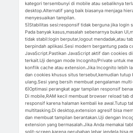
kategori tersembunyi di mobile atau sebaliknya terl
desktop.Alternatif yang baik biasanya menjaga hier
menyesuaikan tampilan.
5)Stabilitas sesi:responsif tidak berguna jika login 
Pada banyak kasus,masalah sebenarnya bukan UI,m
tidak stabil:login berputar,logout mendadak,atau tab
berpindah aplikasi.Sesi modern bergantung pada c
JavaScript.Pastikan JavaScript aktif dan cookies di
terkait.Uji dengan mode Incognito/Private untuk me
konflik cache atau extension.Jika Incognito lebih 
dan cookies khusus situs tersebut,kemudian tutup
ulang.Sesi yang bersih membuat pengalaman multi-l
6)Optimasi perangkat agar tampilan responsif bena
Di mobile,RAM kecil membuat browser reload tab d
responsif karena halaman kembali ke awal.Tutup tab
multitasking.Di desktop,extension agresif bisa memb
dan membuat tampilan berantakan.Uji dengan Incogn
extension yang bermasalah.Jika Anda memakai tab
split-screen,karena perubahan lebar jendela bisa m