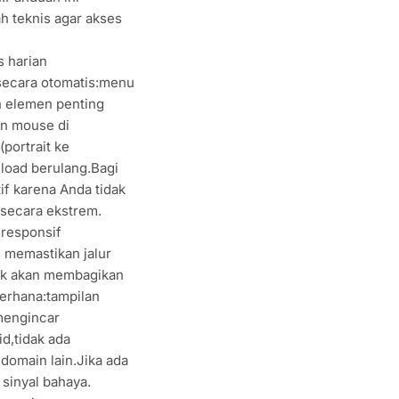
h teknis agar akses
s harian
 secara otomatis:menu
an elemen penting
un mouse di
portrait ke
load berulang.Bagi
f karena Anda tidak
 secara ekstrem.
 responsif
s memastikan jalur
idak akan membagikan
erhana:tampilan
 mengincar
id,tidak ada
 domain lain.Jika ada
 sinyal bahaya.