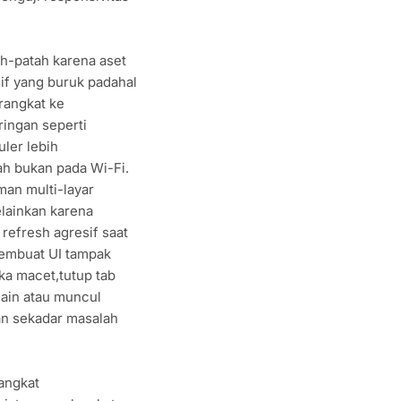
tah-patah karena aset
sif yang buruk padahal
rangkat ke
ringan seperti
uler lebih
h bukan pada Wi-Fi.
man multi-layar
lainkan karena
 refresh agresif saat
membuat UI tampak
ka macet,tutup tab
lain atau muncul
kan sekadar masalah
rangkat