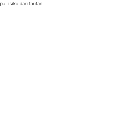
a risiko dari tautan