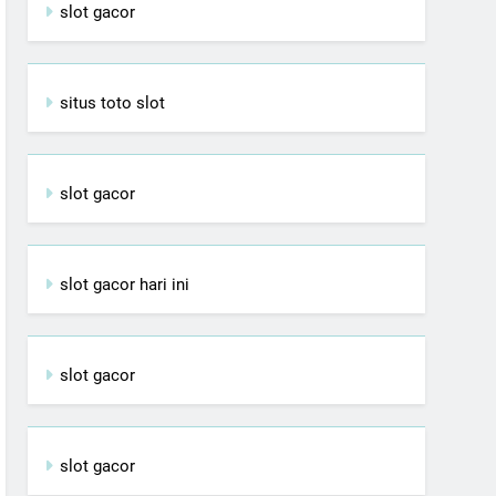
slot gacor
situs toto slot
slot gacor
slot gacor hari ini
slot gacor
slot gacor