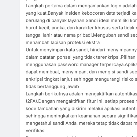
Langkah pertama dalam mengamankan login adalah
yang kuat.Banyak insiden kebocoran data terjadi k
berulang di banyak layanan.Sandi ideal memiliki ko
huruf kecil, angka, dan karakter khusus serta tidak
tanggal lahir atau nama pribadi.Mengubah sandi se
menambah lapisan proteksi ekstra
Untuk menyimpan kata sandi, hindari menyimpanny
dalam catatan ponsel yang tidak terenkripsi.Pilihan 
menggunakan password manager terpercaya.Aplikas
dapat membuat, menyimpan, dan mengisi sandi sec
enkripsi tingkat lanjut sehingga mengurangi risiko s
tidak bertanggung jawab
Langkah berikutnya adalah mengaktifkan autentikas
(2FA).Dengan mengaktifkan fitur ini, setiap pros
kode tambahan yang dikirim melalui aplikasi autent
sehingga meningkatkan keamanan secara signifika
mengetahui sandi Anda, mereka tetap tidak dapat 
verifikasi