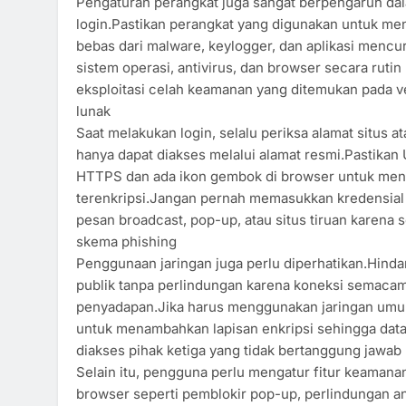
Pengaturan perangkat juga sangat berpengaruh d
login.Pastikan perangkat yang digunakan untuk m
bebas dari malware, keylogger, dan aplikasi menc
sistem operasi, antivirus, dan browser secara ru
eksploitasi celah keamanan yang ditemukan pada v
lunak
Saat melakukan login, selalu periksa alamat situs 
hanya dapat diakses melalui alamat resmi.Pastik
HTTPS dan ada ikon gembok di browser untuk men
terenkripsi.Jangan pernah memasukkan kredensial m
pesan broadcast, pop-up, atau situs tiruan karena 
skema phishing
Penggunaan jaringan juga perlu diperhatikan.Hindar
publik tanpa perlindungan karena koneksi semacam
penyadapan.Jika harus menggunakan jaringan umu
untuk menambahkan lapisan enkripsi sehingga data
diakses pihak ketiga yang tidak bertanggung jawab
Selain itu, pengguna perlu mengatur fitur keaman
browser seperti pemblokir pop-up, perlindungan an