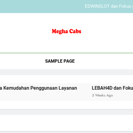
EDWINSLOT dan Fokus 
LEBAH4D dan Fokus pada Kemudahan Pen
KAYA787 dan Fokus pada Kemudahan Pe
ha Cabs
Cara Menjaga 
erjalanan Aman Dan Nyaman Dengan Megha Cabs. Solusi Transp
EDWINSLOT dan Fokus 
SAMPLE PAGE
LEBAH4D dan Fokus pada Kemudahan Pen
KAYA787 dan Fokus pada Kemudahan Pe
n Penggunaan Layanan
LEBAH4D dan Fokus pada Kemu
3 Weeks Ago