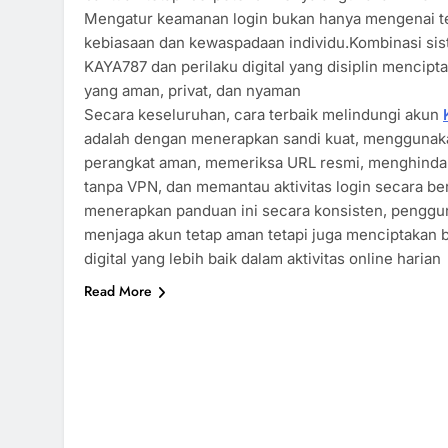
Mengatur keamanan login bukan hanya mengenai tek
kebiasaan dan kewaspadaan individu.Kombinasi s
KAYA787 dan perilaku digital yang disiplin mencipt
yang aman, privat, dan nyaman
Secara keseluruhan, cara terbaik melindungi akun
adalah dengan menerapkan sandi kuat, menggunak
perangkat aman, memeriksa URL resmi, menghindari
tanpa VPN, dan memantau aktivitas login secara b
menerapkan panduan ini secara konsisten, penggun
menjaga akun tetap aman tetapi juga menciptakan
digital yang lebih baik dalam aktivitas online harian
Read More