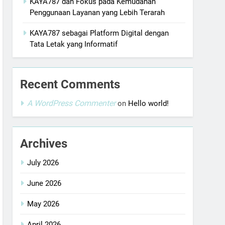
KAYA787 dan Fokus pada Kemudahan
Penggunaan Layanan yang Lebih Terarah
KAYA787 sebagai Platform Digital dengan
Tata Letak yang Informatif
Recent Comments
A WordPress Commenter
on
Hello world!
Archives
July 2026
June 2026
May 2026
April 2026