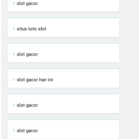
slot gacor
situs toto slot
slot gacor
slot gacor hari ini
slot gacor
slot gacor