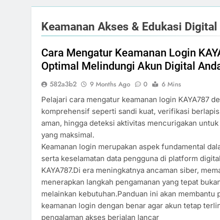
Keamanan Akses & Edukasi Digital
Cara Mengatur Keamanan Login KAY
Optimal Melindungi Akun Digital And
582a3b2
9 Months Ago
0
6 Mins
Pelajari cara mengatur keamanan login KAYA787 d
komprehensif seperti sandi kuat, verifikasi berlap
aman, hingga deteksi aktivitas mencurigakan untuk
yang maksimal.
Keamanan login merupakan aspek fundamental dala
serta keselamatan data pengguna di platform digita
KAYA787.Di era meningkatnya ancaman siber, mem
menerapkan langkah pengamanan yang tepat bukan 
melainkan kebutuhan.Panduan ini akan membantu
keamanan login dengan benar agar akun tetap terli
pengalaman akses berjalan lancar