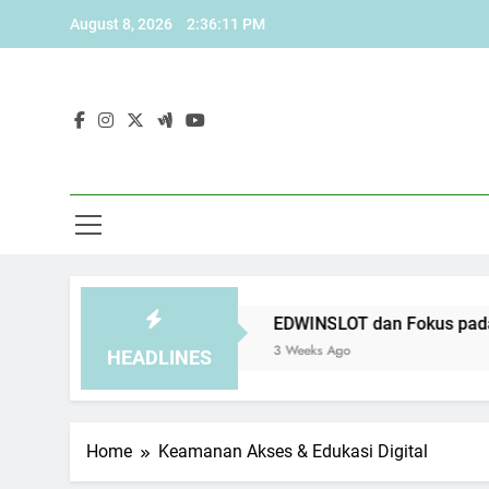
Skip
August 8, 2026
2:36:12 PM
to
content
Meg
Nikmati P
t LEBAH4D Login
EDWINSLOT dan Fokus pada Kemudaha
3 Weeks Ago
HEADLINES
Home
Keamanan Akses & Edukasi Digital