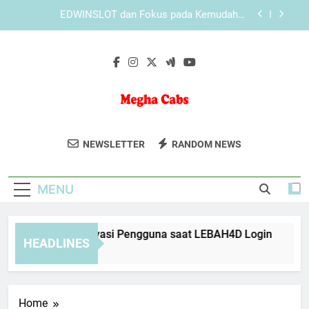
Skip
LEBAH4D dan Fokus pada Kemudahan
to
Penggunaan Layanan yang Lebih Terarah
content
KAYA787 dan Fokus pada Kemudahan
Penggunaan Layanan yang Lebih Terarah
Cara Menjaga Privasi Pengguna saat LEBAH4D
Login
EDWINSLOT dan Fokus pada Kemudahan
Penggunaan Layanan
Megha Cabs
Nikmati Perjalanan Aman Dan Nyaman
LEBAH4D dan Fokus pada Kemudahan
NEWSLETTER
RANDOM NEWS
Penggunaan Layanan yang Lebih Terarah
Dengan Megha Cabs. Solusi
KAYA787 dan Fokus pada Kemudahan
Transportasi Yang Terpercaya.
Penggunaan Layanan yang Lebih Terarah
MENU
ra Menjaga Privasi Pengguna saat LEBAH4D Login
EDW
HEADLINES
Weeks Ago
2 We
Home