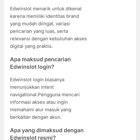
Edwinslot menarik untuk dikenal
karena memiliki identitas brand
yang mudah diingat, variasi
pencarian yang luas, serta
relevansi dengan kebutuhan akses
digital yang praktis.
Apa maksud pencarian
Edwinslot login?
Edwinslot login biasanya
menunjukkan intent
navigational.Pengguna mencari
informasi akses atau ingin
memahami alur masuk yang
berkaitan dengan akun.
Apa yang dimaksud dengan
Edwinslot resmi?