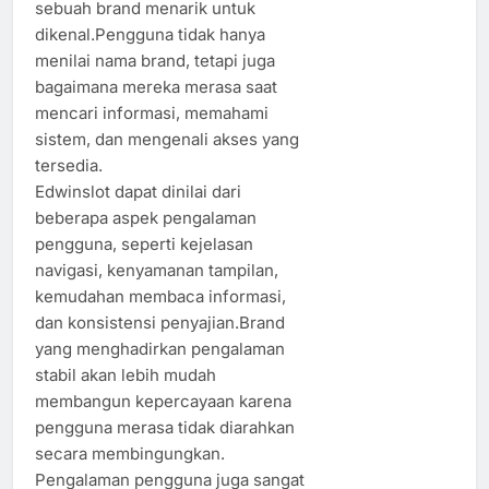
sebuah brand menarik untuk
dikenal.Pengguna tidak hanya
menilai nama brand, tetapi juga
bagaimana mereka merasa saat
mencari informasi, memahami
sistem, dan mengenali akses yang
tersedia.
Edwinslot dapat dinilai dari
beberapa aspek pengalaman
pengguna, seperti kejelasan
navigasi, kenyamanan tampilan,
kemudahan membaca informasi,
dan konsistensi penyajian.Brand
yang menghadirkan pengalaman
stabil akan lebih mudah
membangun kepercayaan karena
pengguna merasa tidak diarahkan
secara membingungkan.
Pengalaman pengguna juga sangat