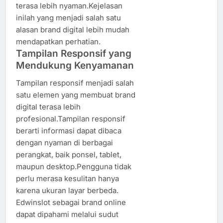
terasa lebih nyaman.Kejelasan
inilah yang menjadi salah satu
alasan brand digital lebih mudah
mendapatkan perhatian.
Tampilan Responsif yang
Mendukung Kenyamanan
Tampilan responsif menjadi salah
satu elemen yang membuat brand
digital terasa lebih
profesional.Tampilan responsif
berarti informasi dapat dibaca
dengan nyaman di berbagai
perangkat, baik ponsel, tablet,
maupun desktop.Pengguna tidak
perlu merasa kesulitan hanya
karena ukuran layar berbeda.
Edwinslot sebagai brand online
dapat dipahami melalui sudut