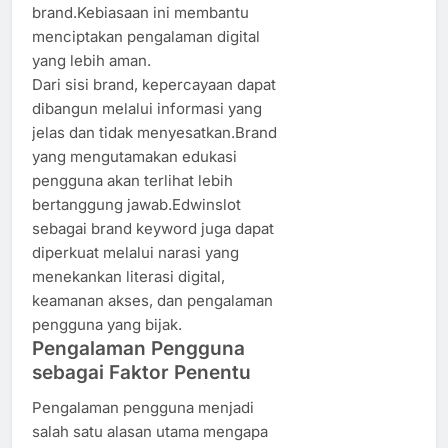
brand.Kebiasaan ini membantu
menciptakan pengalaman digital
yang lebih aman.
Dari sisi brand, kepercayaan dapat
dibangun melalui informasi yang
jelas dan tidak menyesatkan.Brand
yang mengutamakan edukasi
pengguna akan terlihat lebih
bertanggung jawab.Edwinslot
sebagai brand keyword juga dapat
diperkuat melalui narasi yang
menekankan literasi digital,
keamanan akses, dan pengalaman
pengguna yang bijak.
Pengalaman Pengguna
sebagai Faktor Penentu
Pengalaman pengguna menjadi
salah satu alasan utama mengapa