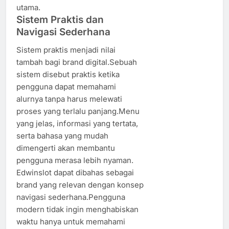
utama.
Sistem Praktis dan
Navigasi Sederhana
Sistem praktis menjadi nilai
tambah bagi brand digital.Sebuah
sistem disebut praktis ketika
pengguna dapat memahami
alurnya tanpa harus melewati
proses yang terlalu panjang.Menu
yang jelas, informasi yang tertata,
serta bahasa yang mudah
dimengerti akan membantu
pengguna merasa lebih nyaman.
Edwinslot dapat dibahas sebagai
brand yang relevan dengan konsep
navigasi sederhana.Pengguna
modern tidak ingin menghabiskan
waktu hanya untuk memahami