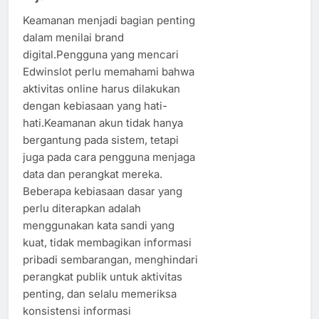
Keamanan menjadi bagian penting
dalam menilai brand
digital.Pengguna yang mencari
Edwinslot perlu memahami bahwa
aktivitas online harus dilakukan
dengan kebiasaan yang hati-
hati.Keamanan akun tidak hanya
bergantung pada sistem, tetapi
juga pada cara pengguna menjaga
data dan perangkat mereka.
Beberapa kebiasaan dasar yang
perlu diterapkan adalah
menggunakan kata sandi yang
kuat, tidak membagikan informasi
pribadi sembarangan, menghindari
perangkat publik untuk aktivitas
penting, dan selalu memeriksa
konsistensi informasi