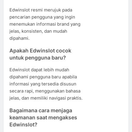
Edwinslot resmi merujuk pada
pencarian pengguna yang ingin
menemukan informasi brand yang
jelas, konsisten, dan mudah
dipahami.
Apakah Edwinslot cocok
untuk pengguna baru?
Edwinslot dapat lebih mudah
dipahami pengguna baru apabila
informasi yang tersedia disusun
secara rapi, menggunakan bahasa
jelas, dan memiliki navigasi praktis.
Bagaimana cara menjaga
keamanan saat mengakses
Edwinslot?