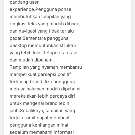
pandang user
experience.Pengguna ponsel
membutuhkan tampilan yang
ringkas, teks yang mudah dibaca,
dan navigasi yang tidak terlalu
padat.Sementara pengguna
desktop membutuhkan struktur
yang lebih luas, tetapi tetap rapi
dan mudah dipahami.
Tampilan yang nyaman membantu
memperkuat persepsi positif
terhadap brand.Jika pengguna
merasa halaman mudah dipahami,
mereka akan lebih percaya diri
untuk mengenal brand lebih
jauh.Sebaliknya, tampilan yang
terlalu rumit dapat membuat
pengguna kehilangan minat
sebelum memahami informasi