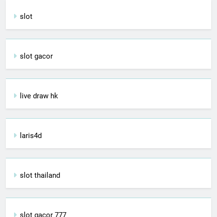
slot
slot gacor
live draw hk
laris4d
slot thailand
slot gacor 777