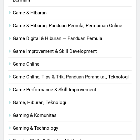
Game & Hiburan
Game & Hiburan, Panduan Pemula, Permainan Online
Game Digital & Hiburan — Panduan Pemula
Game Improvement & Skill Development
Game Online
Game Online, Tips & Trik, Panduan Perangkat, Teknologi
Game Performance & Skill Improvement
Game, Hiburan, Teknologi
Gaming & Komunitas
Gaming & Technology