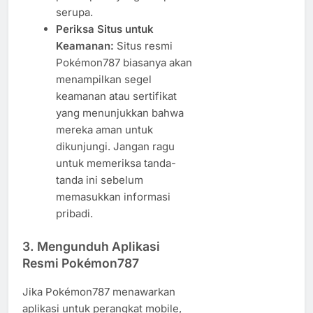
serupa.
Periksa Situs untuk
Keamanan:
Situs resmi
Pokémon787 biasanya akan
menampilkan segel
keamanan atau sertifikat
yang menunjukkan bahwa
mereka aman untuk
dikunjungi. Jangan ragu
untuk memeriksa tanda-
tanda ini sebelum
memasukkan informasi
pribadi.
3. Mengunduh Aplikasi
Resmi Pokémon787
Jika Pokémon787 menawarkan
aplikasi untuk perangkat mobile,