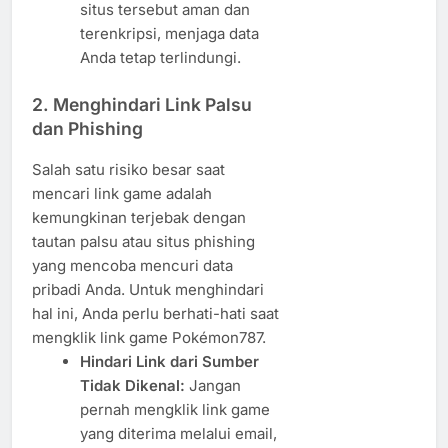
situs tersebut aman dan
terenkripsi, menjaga data
Anda tetap terlindungi.
2. Menghindari Link Palsu
dan Phishing
Salah satu risiko besar saat
mencari link game adalah
kemungkinan terjebak dengan
tautan palsu atau situs phishing
yang mencoba mencuri data
pribadi Anda. Untuk menghindari
hal ini, Anda perlu berhati-hati saat
mengklik link game Pokémon787.
Hindari Link dari Sumber
Tidak Dikenal:
Jangan
pernah mengklik link game
yang diterima melalui email,