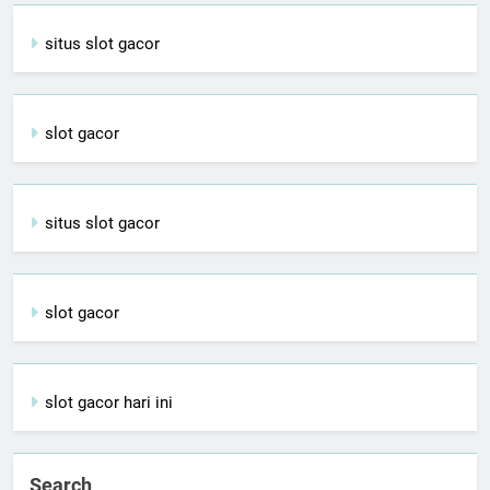
situs slot gacor
slot gacor
situs slot gacor
slot gacor
slot gacor hari ini
Search