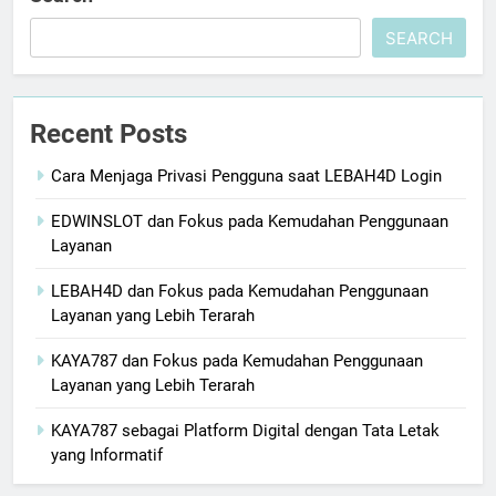
SEARCH
Recent Posts
Cara Menjaga Privasi Pengguna saat LEBAH4D Login
EDWINSLOT dan Fokus pada Kemudahan Penggunaan
Layanan
LEBAH4D dan Fokus pada Kemudahan Penggunaan
Layanan yang Lebih Terarah
KAYA787 dan Fokus pada Kemudahan Penggunaan
Layanan yang Lebih Terarah
KAYA787 sebagai Platform Digital dengan Tata Letak
yang Informatif