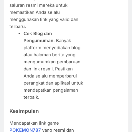
saluran resmi mereka untuk
memastikan Anda selalu
menggunakan link yang valid dan
terbaru.
Cek Blog dan
Pengumuman:
Banyak
platform menyediakan blog
atau halaman berita yang
mengumumkan pembaruan
dan link resmi. Pastikan
Anda selalu memperbarui
perangkat dan aplikasi untuk
mendapatkan pengalaman
terbaik.
Kesimpulan
Mendapatkan link game
POKEMON787
yang resmi dan