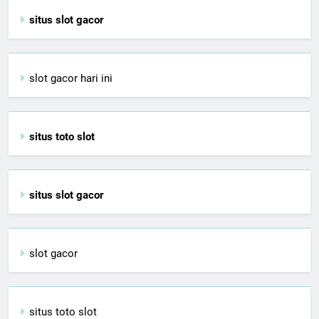
situs slot gacor
slot gacor hari ini
situs toto slot
situs slot gacor
slot gacor
situs toto slot