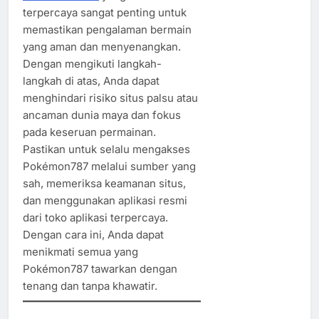
terpercaya sangat penting untuk
memastikan pengalaman bermain
yang aman dan menyenangkan.
Dengan mengikuti langkah-
langkah di atas, Anda dapat
menghindari risiko situs palsu atau
ancaman dunia maya dan fokus
pada keseruan permainan.
Pastikan untuk selalu mengakses
Pokémon787 melalui sumber yang
sah, memeriksa keamanan situs,
dan menggunakan aplikasi resmi
dari toko aplikasi terpercaya.
Dengan cara ini, Anda dapat
menikmati semua yang
Pokémon787 tawarkan dengan
tenang dan tanpa khawatir.