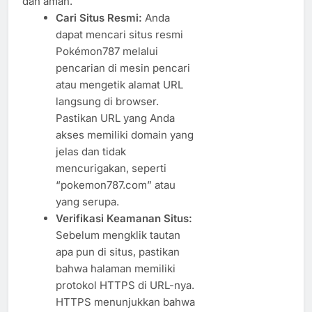
dan aman.
Cari Situs Resmi:
Anda
dapat mencari situs resmi
Pokémon787 melalui
pencarian di mesin pencari
atau mengetik alamat URL
langsung di browser.
Pastikan URL yang Anda
akses memiliki domain yang
jelas dan tidak
mencurigakan, seperti
“pokemon787.com” atau
yang serupa.
Verifikasi Keamanan Situs:
Sebelum mengklik tautan
apa pun di situs, pastikan
bahwa halaman memiliki
protokol HTTPS di URL-nya.
HTTPS menunjukkan bahwa