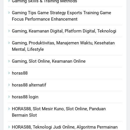
Gaming Skills & Training Methods
Gaming Tips Game Strategy Esports Training Game
Focus Performance Enhancement
Gaming, Keamanan Digital, Platform Digital, Teknologi
Gaming, Produktivitas, Manajemen Waktu, Kesehatan
Mental, Lifestyle
Gaming, Slot Online, Keamanan Online
horas88
horas88 alternatif
horas88 login
HORAS88, Slot Mesir Kuno, Slot Online, Panduan
Bermain Slot
HORAS88, Teknologi Judi Online, Algoritma Permainan