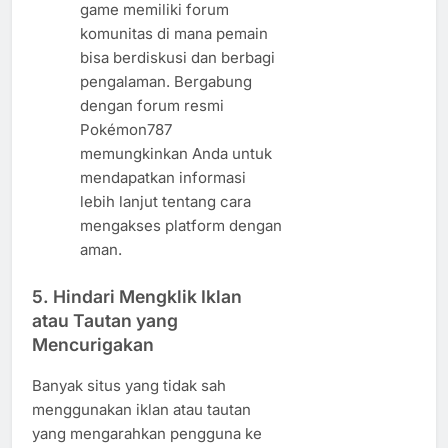
game memiliki forum
komunitas di mana pemain
bisa berdiskusi dan berbagi
pengalaman. Bergabung
dengan forum resmi
Pokémon787
memungkinkan Anda untuk
mendapatkan informasi
lebih lanjut tentang cara
mengakses platform dengan
aman.
5. Hindari Mengklik Iklan
atau Tautan yang
Mencurigakan
Banyak situs yang tidak sah
menggunakan iklan atau tautan
yang mengarahkan pengguna ke