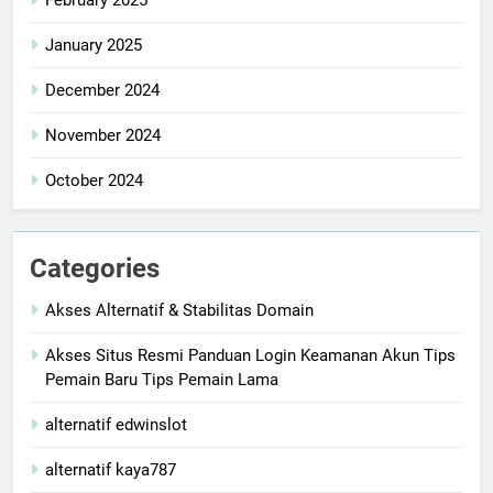
January 2025
December 2024
November 2024
October 2024
Categories
Akses Alternatif & Stabilitas Domain
Akses Situs Resmi Panduan Login Keamanan Akun Tips
Pemain Baru Tips Pemain Lama
alternatif edwinslot
alternatif kaya787