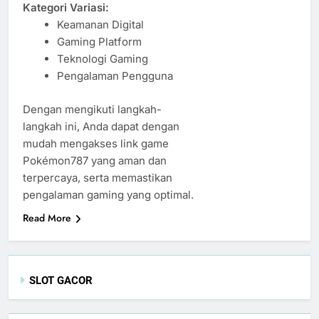
Kategori Variasi:
Keamanan Digital
Gaming Platform
Teknologi Gaming
Pengalaman Pengguna
Dengan mengikuti langkah-
langkah ini, Anda dapat dengan
mudah mengakses link game
Pokémon787 yang aman dan
terpercaya, serta memastikan
pengalaman gaming yang optimal.
Read More
SLOT GACOR