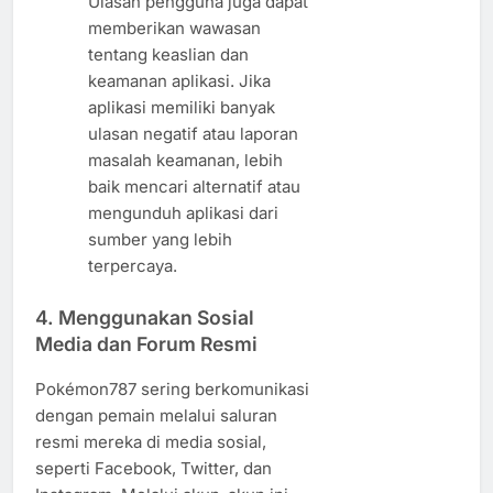
Ulasan pengguna juga dapat
memberikan wawasan
tentang keaslian dan
keamanan aplikasi. Jika
aplikasi memiliki banyak
ulasan negatif atau laporan
masalah keamanan, lebih
baik mencari alternatif atau
mengunduh aplikasi dari
sumber yang lebih
terpercaya.
4. Menggunakan Sosial
Media dan Forum Resmi
Pokémon787 sering berkomunikasi
dengan pemain melalui saluran
resmi mereka di media sosial,
seperti Facebook, Twitter, dan