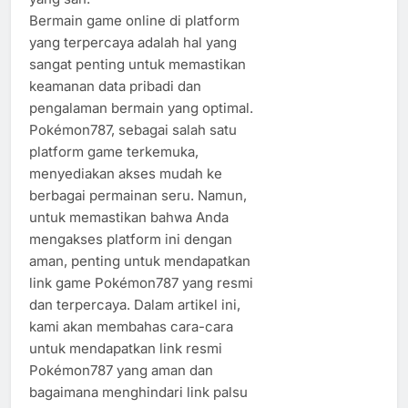
Bermain game online di platform
yang terpercaya adalah hal yang
sangat penting untuk memastikan
keamanan data pribadi dan
pengalaman bermain yang optimal.
Pokémon787, sebagai salah satu
platform game terkemuka,
menyediakan akses mudah ke
berbagai permainan seru. Namun,
untuk memastikan bahwa Anda
mengakses platform ini dengan
aman, penting untuk mendapatkan
link game Pokémon787 yang resmi
dan terpercaya. Dalam artikel ini,
kami akan membahas cara-cara
untuk mendapatkan link resmi
Pokémon787 yang aman dan
bagaimana menghindari link palsu