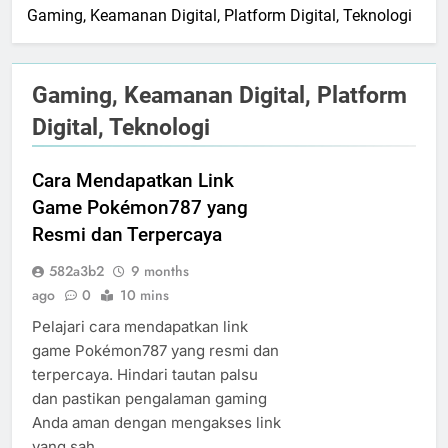
Gaming, Keamanan Digital, Platform Digital, Teknologi
Gaming, Keamanan Digital, Platform
Digital, Teknologi
Cara Mendapatkan Link
Game Pokémon787 yang
Resmi dan Terpercaya
582a3b2
9 months
ago
0
10 mins
Pelajari cara mendapatkan link
game Pokémon787 yang resmi dan
terpercaya. Hindari tautan palsu
dan pastikan pengalaman gaming
Anda aman dengan mengakses link
yang sah.