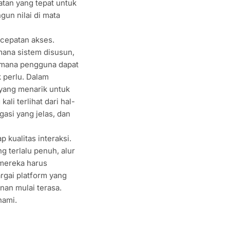
atan yang tepat untuk
n nilai di mata
ecepatan akses.
mana sistem disusun,
imana pengguna dapat
 perlu. Dalam
yang menarik untuk
ali terlihat dari hal-
gasi yang jelas, dan
 kualitas interaksi.
 terlalu penuh, alur
mereka harus
rgai platform yang
anan mulai terasa.
hami.