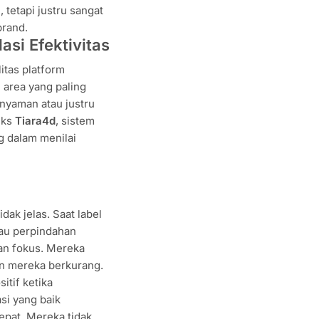
, tetapi justru sangat
brand.
si Efektivitas
itas platform
h area yang paling
nyaman atau justru
eks
Tiara4d
, sistem
g dalam menilai
dak jelas. Saat label
tau perpindahan
an fokus. Mereka
an mereka berkurang.
itif ketika
si yang baik
pat. Mereka tidak