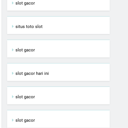
slot gacor
situs toto slot
slot gacor
slot gacor hari ini
slot gacor
slot gacor