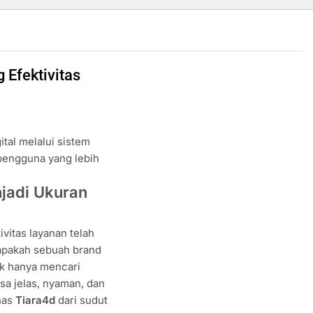
 Efektivitas
gital melalui sistem
pengguna yang lebih
jadi Ukuran
vitas layanan telah
 apakah sebuah brand
ak hanya mencari
asa jelas, nyaman, dan
ahas
Tiara4d
dari sudut