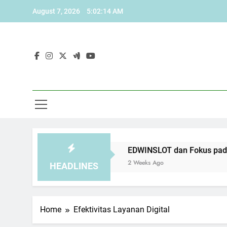
Skip
August 7, 2026
5:02:15 AM
to
content
Meg
Nikmati P
t LEBAH4D Login
EDWINSLOT dan Fokus pada Kemudaha
2 Weeks Ago
HEADLINES
Home
Efektivitas Layanan Digital