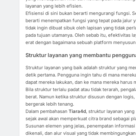
layanan yang lebih efisien.
Efisiensi di sini bukan berarti mengurangi fungsi. S
berarti menempatkan fungsi yang tepat pada jalur 
tidak ingin dibuat sibuk oleh lapisan yang tidak per
pada tujuan utamanya. Oleh sebab itu, efektivitas la
erat dengan bagaimana sebuah platform menyusun p
Struktur layanan yang membantu pengguna
Struktur layanan yang baik adalah struktur yang me
detik pertama. Pengguna ingin tahu di mana merek
dapat mereka lakukan, dan ke mana mereka harus m
Bila struktur terlalu padat atau tidak terarah, peng
berat. Namun ketika struktur disusun dengan logis
bergerak lebih tenang.
Dalam pembahasan
Tiara4d
, struktur layanan ya
sejak awal akan memperkuat citra brand sebagai pla
Susunan elemen yang jelas, penempatan informas
dikenali, dan alur visual yang tidak membingungkan