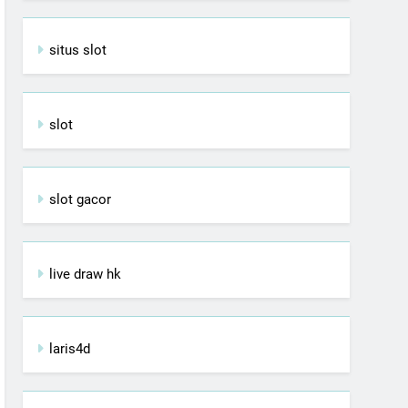
situs slot
slot
slot gacor
live draw hk
laris4d