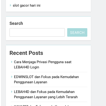
slot gacor hari ini
Search
SEARCH
Recent Posts
Cara Menjaga Privasi Pengguna saat
LEBAH4D Login
EDWINSLOT dan Fokus pada Kemudahan
Penggunaan Layanan
LEBAH4D dan Fokus pada Kemudahan
Penggunaan Layanan yang Lebih Terarah