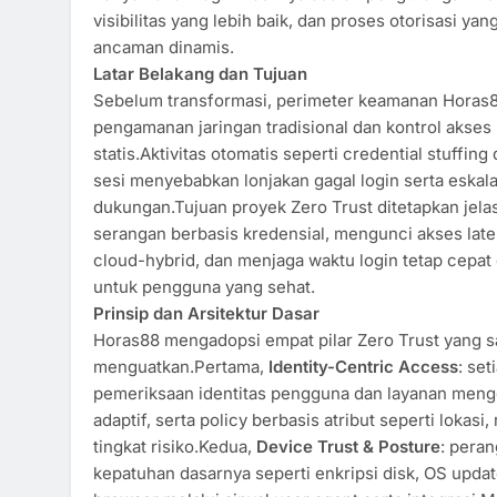
visibilitas yang lebih baik, dan proses otorisasi yan
ancaman dinamis.
Latar Belakang dan Tujuan
Sebelum transformasi, perimeter keamanan Horas
pengamanan jaringan tradisional dan kontrol akses
statis.Aktivitas otomatis seperti credential stuffi
sesi menyebabkan lonjakan gagal login serta eskalas
dukungan.Tujuan proyek Zero Trust ditetapkan jel
serangan berbasis kredensial, mengunci akses later
cloud-hybrid, dan menjaga waktu login tetap cepat 
untuk pengguna yang sehat.
Prinsip dan Arsitektur Dasar
Horas88 mengadopsi empat pilar Zero Trust yang s
menguatkan.Pertama,
Identity-Centric Access
: set
pemeriksaan identitas pengguna dan layanan men
adaptif, serta policy berbasis atribut seperti lokasi,
tingkat risiko.Kedua,
Device Trust & Posture
: peran
kepatuhan dasarnya seperti enkripsi disk, OS update