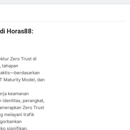
 di Horas88:
ktur Zero Trust di
, tahapan
praktis—berdasarkan
T Maturity Model, dan
kerja keamanan
identitas, perangkat,
menerapkan Zero Trust
g melayani trafik
ngorbankan
ko signifikan,