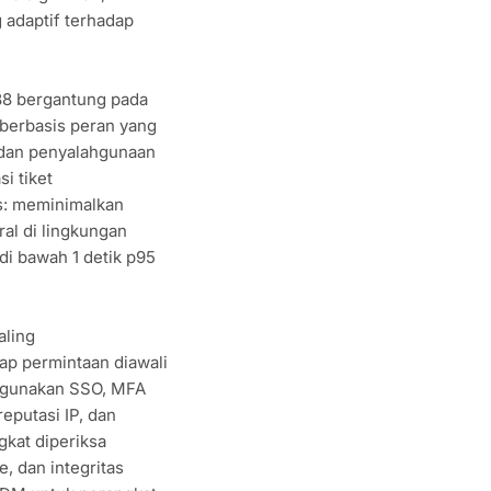
g adaptif terhadap
88 bergantung pada
 berbasis peran yang
ng dan penyalahgunaan
i tiket
as: meminimalkan
al di lingkungan
di bawah 1 detik p95
aling
iap permintaan diawali
ggunakan SSO, MFA
 reputasi IP, dan
gkat diperiksa
, dan integritas