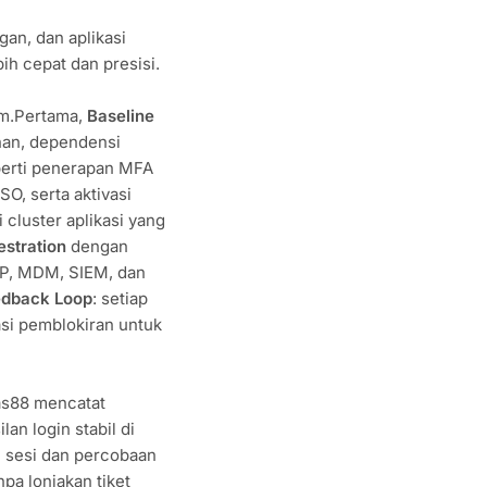
ngan, dan aplikasi
ih cepat dan presisi.
im.Pertama,
Baseline
nan, dependensi
erti penerapan MFA
O, serta aktivasi
 cluster aplikasi yang
estration
dengan
IdP, MDM, SIEM, dan
eedback Loop
: setiap
lasi pemblokiran untuk
as88 mencatat
an login stabil di
n sesi dan percobaan
npa lonjakan tiket