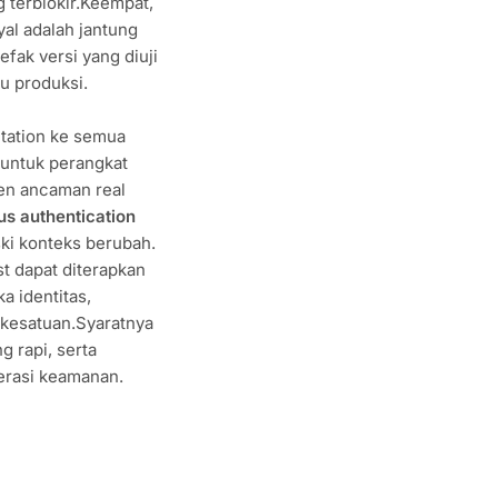
 terblokir.Keempat,
yal adalah jantung
efak versi yang diuji
u produksi.
tation ke semua
 untuk perangkat
en ancaman real
us authentication
ski konteks berubah.
t dapat diterapkan
a identitas,
u kesatuan.Syaratnya
g rapi, serta
erasi keamanan.