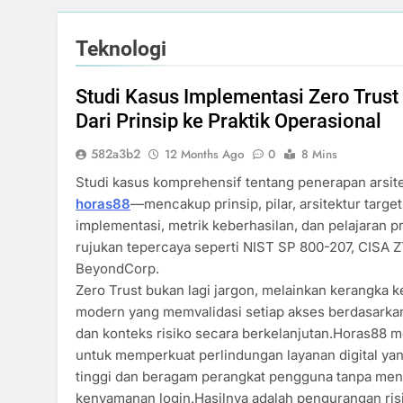
Teknologi
Studi Kasus Implementasi Zero Trust
Dari Prinsip ke Praktik Operasional
582a3b2
12 Months Ago
0
8 Mins
Studi kasus komprehensif tentang penerapan arsite
horas88
—mencakup prinsip, pilar, arsitektur target
implementasi, metrik keberhasilan, dan pelajaran 
rujukan tepercaya seperti NIST SP 800-207, CISA Z
BeyondCorp.
Zero Trust bukan lagi jargon, melainkan kerangka 
modern yang memvalidasi setiap akses berdasarkan 
dan konteks risiko secara berkelanjutan.Horas88 
untuk memperkuat perlindungan layanan digital yan
tinggi dan beragam perangkat pengguna tanpa me
kenyamanan login.Hasilnya adalah pengurangan risi