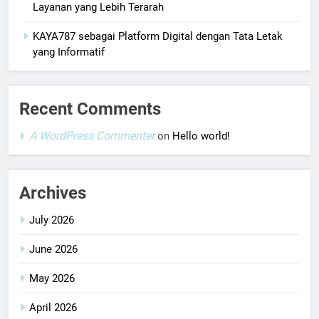
Layanan yang Lebih Terarah
KAYA787 sebagai Platform Digital dengan Tata Letak
yang Informatif
Recent Comments
A WordPress Commenter
on
Hello world!
Archives
July 2026
June 2026
May 2026
April 2026