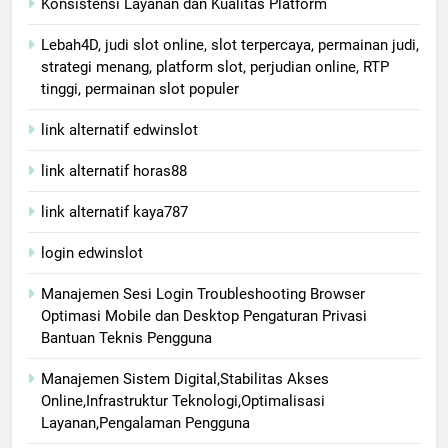
Konsistensi Layanan dan Kualitas Platform
Lebah4D, judi slot online, slot terpercaya, permainan judi,
strategi menang, platform slot, perjudian online, RTP
tinggi, permainan slot populer
link alternatif edwinslot
link alternatif horas88
link alternatif kaya787
login edwinslot
Manajemen Sesi Login Troubleshooting Browser
Optimasi Mobile dan Desktop Pengaturan Privasi
Bantuan Teknis Pengguna
Manajemen Sistem Digital,Stabilitas Akses
Online,Infrastruktur Teknologi,Optimalisasi
Layanan,Pengalaman Pengguna