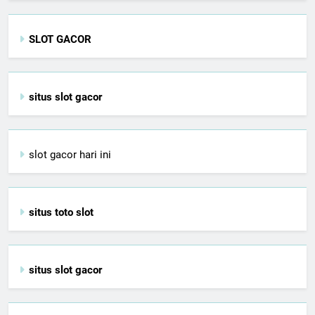
SLOT GACOR
situs slot gacor
slot gacor hari ini
situs toto slot
situs slot gacor