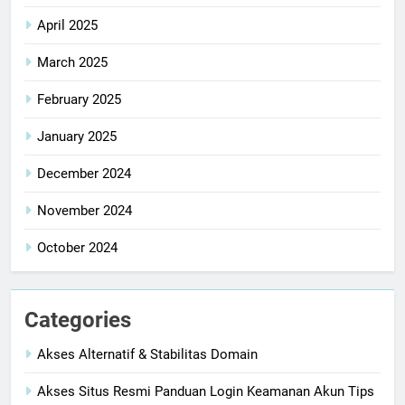
April 2025
March 2025
February 2025
January 2025
December 2024
November 2024
October 2024
Categories
Akses Alternatif & Stabilitas Domain
Akses Situs Resmi Panduan Login Keamanan Akun Tips