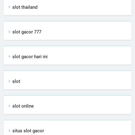
slot thailand
slot gacor 777
slot gacor hari ini
slot
slot online
situs slot gacor