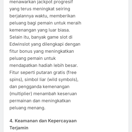
menawarkan jackpot progresif
yang terus meningkat seiring
berjalannya waktu, memberikan
peluang bagi pemain untuk meraih
kemenangan yang luar biasa.
Selain itu, banyak game slot di
Edwinslot yang dilengkapi dengan
fitur bonus yang meningkatkan
peluang pemain untuk
mendapatkan hadiah lebih besar.
Fitur seperti putaran gratis (free
spins), simbol liar (wild symbols),
dan pengganda kemenangan
(multiplier) menambah keseruan
permainan dan meningkatkan
peluang menang.
4.
Keamanan dan Kepercayaan
Terjamin