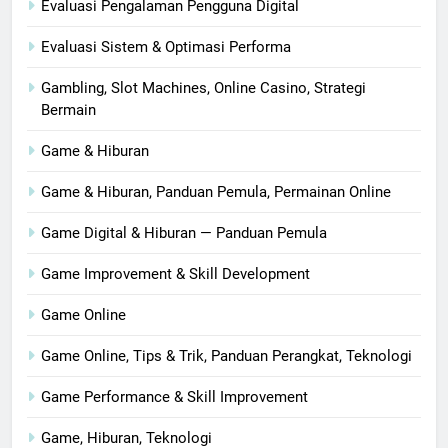
Evaluasi Pengalaman Pengguna Digital
Evaluasi Sistem & Optimasi Performa
Gambling, Slot Machines, Online Casino, Strategi
Bermain
Game & Hiburan
Game & Hiburan, Panduan Pemula, Permainan Online
Game Digital & Hiburan — Panduan Pemula
Game Improvement & Skill Development
Game Online
Game Online, Tips & Trik, Panduan Perangkat, Teknologi
Game Performance & Skill Improvement
Game, Hiburan, Teknologi