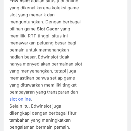
Edwinslot
adalah situs judi online
yang dikenal karena koleksi game
slot yang menarik dan
menguntungkan. Dengan berbagai
pilihan game
Slot Gacor
yang
memiliki RTP tinggi, situs ini
menawarkan peluang besar bagi
pemain untuk memenangkan
hadiah besar. Edwinslot tidak
hanya menyediakan permainan slot
yang menyenangkan, tetapi juga
memastikan bahwa setiap game
yang ditawarkan memiliki tingkat
pembayaran yang transparan dan
slot online
.
Selain itu, Edwinslot juga
dilengkapi dengan berbagai fitur
tambahan yang meningkatkan
pengalaman bermain pemain.