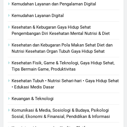
Kemudahan Layanan dan Pengalaman Digital
Kemudahan Layanan Digital
Kesehatan & Kebugaran Gaya Hidup Sehat
Pengembangan Diri Kesehatan Mental Nutrisi & Diet
Kesehatan dan Kebugaran Pola Makan Sehat Diet dan
Nutrisi Kesehatan Organ Tubuh Gaya Hidup Sehat
Kesehatan Fisik, Game & Teknologi, Gaya Hidup Sehat,
Tips Bermain Game, Produktivitas
Kesehatan Tubuh • Nutrisi Sehari-hari • Gaya Hidup Sehat
• Edukasi Medis Dasar
Keuangan & Teknologi
Komunikasi & Media, Sosiologi & Budaya, Psikologi
Sosial, Ekonomi & Finansial, Pendidikan & Informasi