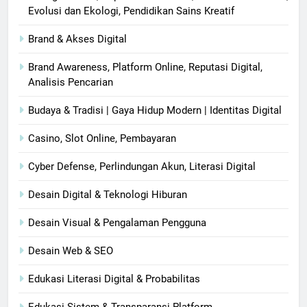
Evolusi dan Ekologi, Pendidikan Sains Kreatif
Brand & Akses Digital
Brand Awareness, Platform Online, Reputasi Digital,
Analisis Pencarian
Budaya & Tradisi | Gaya Hidup Modern | Identitas Digital
Casino, Slot Online, Pembayaran
Cyber Defense, Perlindungan Akun, Literasi Digital
Desain Digital & Teknologi Hiburan
Desain Visual & Pengalaman Pengguna
Desain Web & SEO
Edukasi Literasi Digital & Probabilitas