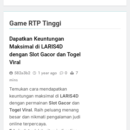
Game RTP Tinggi
Dapatkan Keuntungan
Maksimal di LARIS4D
dengan Slot Gacor dan Togel
Viral
582a3b2
1 year ago
0
7
mins
Temukan cara mendapatkan
keuntungan maksimal di
LARIS4D
dengan permainan
Slot Gacor
dan
Togel Viral
. Raih peluang menang
besar dan nikmati pengalaman judi
online terpercaya.