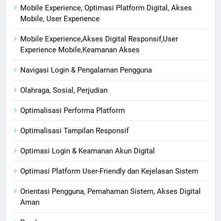
Mobile Experience, Optimasi Platform Digital, Akses
Mobile, User Experience
Mobile Experience,Akses Digital Responsif,User
Experience Mobile,Keamanan Akses
Navigasi Login & Pengalaman Pengguna
Olahraga, Sosial, Perjudian
Optimalisasi Performa Platform
Optimalisasi Tampilan Responsif
Optimasi Login & Keamanan Akun Digital
Optimasi Platform User-Friendly dan Kejelasan Sistem
Orientasi Pengguna, Pemahaman Sistem, Akses Digital
Aman