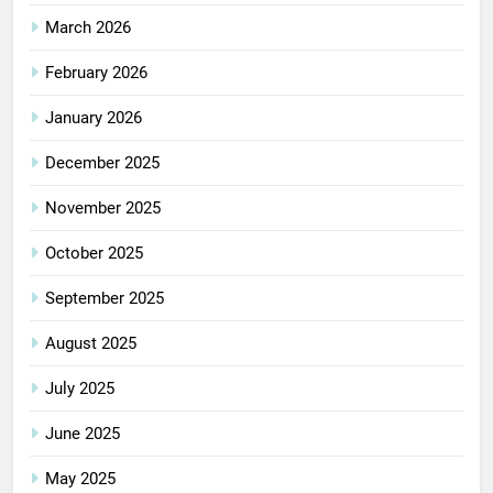
March 2026
February 2026
January 2026
December 2025
November 2025
October 2025
September 2025
August 2025
July 2025
June 2025
May 2025