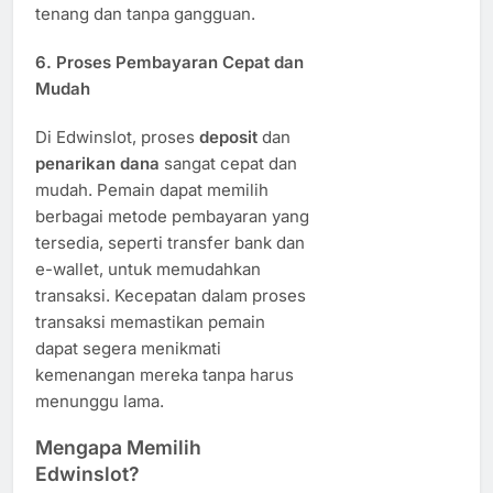
tenang dan tanpa gangguan.
6.
Proses Pembayaran Cepat dan
Mudah
Di Edwinslot, proses
deposit
dan
penarikan dana
sangat cepat dan
mudah. Pemain dapat memilih
berbagai metode pembayaran yang
tersedia, seperti transfer bank dan
e-wallet, untuk memudahkan
transaksi. Kecepatan dalam proses
transaksi memastikan pemain
dapat segera menikmati
kemenangan mereka tanpa harus
menunggu lama.
Mengapa Memilih
Edwinslot?