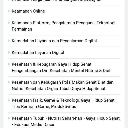
Keamanan Online
Keamanan Platform, Pengalaman Pengguna, Teknologi
Permainan
Kemudahan Layanan dan Pengalaman Digital
Kemudahan Layanan Digital
Kesehatan & Kebugaran Gaya Hidup Sehat
Pengembangan Diri Kesehatan Mental Nutrisi & Diet
Kesehatan dan Kebugaran Pola Makan Sehat Diet dan
Nutrisi Kesehatan Organ Tubuh Gaya Hidup Sehat
Kesehatan Fisik, Game & Teknologi, Gaya Hidup Sehat,
Tips Bermain Game, Produktivitas
Kesehatan Tubuh • Nutrisi Sehari-hari • Gaya Hidup Sehat
• Edukasi Medis Dasar