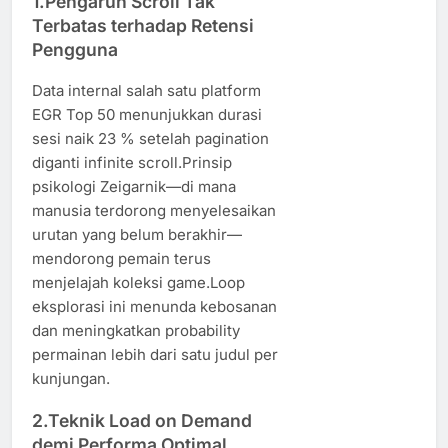
1.Pengaruh Scroll Tak
Terbatas terhadap Retensi
Pengguna
Data internal salah satu platform
EGR Top 50 menunjukkan durasi
sesi naik 23 % setelah pagination
diganti infinite scroll.Prinsip
psikologi Zeigarnik—di mana
manusia terdorong menyelesaikan
urutan yang belum berakhir—
mendorong pemain terus
menjelajah koleksi game.Loop
eksplorasi ini menunda kebosanan
dan meningkatkan probability
permainan lebih dari satu judul per
kunjungan.
2.Teknik Load on Demand
demi Performa Optimal