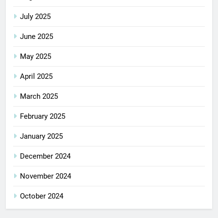
July 2025
June 2025
May 2025
April 2025
March 2025
February 2025
January 2025
December 2024
November 2024
October 2024