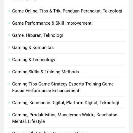
Game Online, Tips & Trik, Panduan Perangkat, Teknologi
Game Performance & Skill Improvement
Game, Hiburan, Teknologi
Gaming & Komunitas
Gaming & Technology
Gaming Skills & Training Methods
Gaming Tips Game Strategy Esports Training Game
Focus Performance Enhancement
Gaming, Keamanan Digital, Platform Digital, Teknologi
Gaming, Produktivitas, Manajemen Waktu, Kesehatan
Mental, Lifestyle