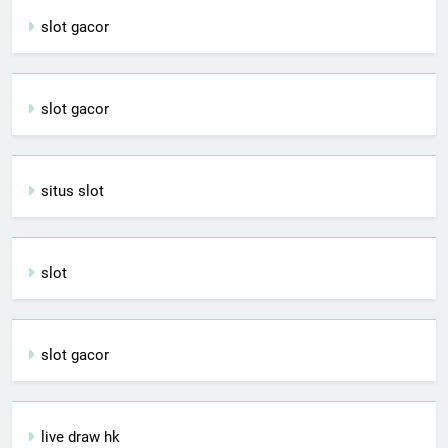
slot gacor
slot gacor
situs slot
slot
slot gacor
live draw hk