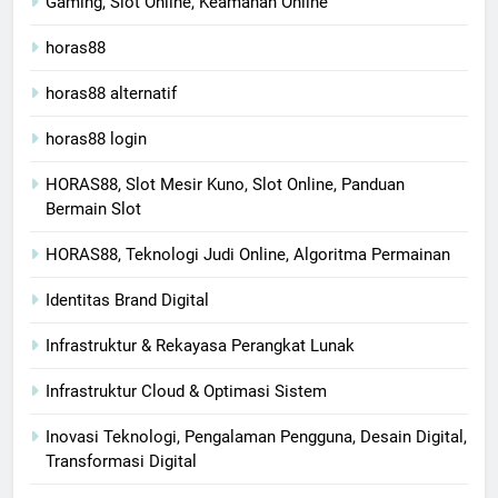
Gaming, Slot Online, Keamanan Online
horas88
horas88 alternatif
horas88 login
HORAS88, Slot Mesir Kuno, Slot Online, Panduan
Bermain Slot
HORAS88, Teknologi Judi Online, Algoritma Permainan
Identitas Brand Digital
Infrastruktur & Rekayasa Perangkat Lunak
Infrastruktur Cloud & Optimasi Sistem
Inovasi Teknologi, Pengalaman Pengguna, Desain Digital,
Transformasi Digital