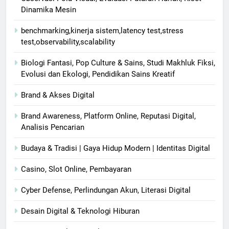
Dinamika Mesin
benchmarking,kinerja sistem,latency test,stress
test,observability,scalability
Biologi Fantasi, Pop Culture & Sains, Studi Makhluk Fiksi,
Evolusi dan Ekologi, Pendidikan Sains Kreatif
Brand & Akses Digital
Brand Awareness, Platform Online, Reputasi Digital,
Analisis Pencarian
Budaya & Tradisi | Gaya Hidup Modern | Identitas Digital
Casino, Slot Online, Pembayaran
Cyber Defense, Perlindungan Akun, Literasi Digital
Desain Digital & Teknologi Hiburan