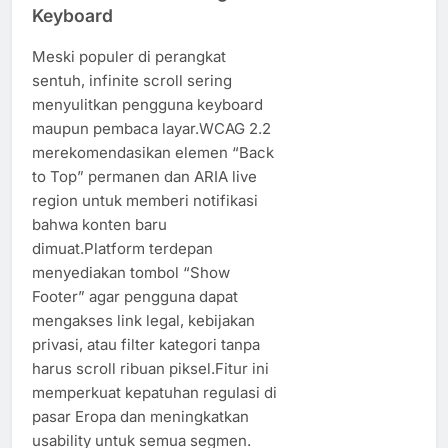
Keyboard
Meski populer di perangkat
sentuh, infinite scroll sering
menyulitkan pengguna keyboard
maupun pembaca layar.WCAG 2.2
merekomendasikan elemen “Back
to Top” permanen dan ARIA live
region untuk memberi notifikasi
bahwa konten baru
dimuat.Platform terdepan
menyediakan tombol “Show
Footer” agar pengguna dapat
mengakses link legal, kebijakan
privasi, atau filter kategori tanpa
harus scroll ribuan piksel.Fitur ini
memperkuat kepatuhan regulasi di
pasar Eropa dan meningkatkan
usability untuk semua segmen.