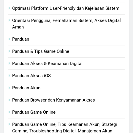
Optimasi Platform User-Friendly dan Kejelasan Sistem
Orientasi Pengguna, Pemahaman Sistem, Akses Digital
Aman
Panduan
Panduan & Tips Game Online
Panduan Akses & Keamanan Digital
Panduan Akses iOS
Panduan Akun
Panduan Browser dan Kenyamanan Akses
Panduan Game Online
Panduan Game Online, Tips Keamanan Akun, Strategi
Gaming, Troubleshooting Digital, Manajemen Akun