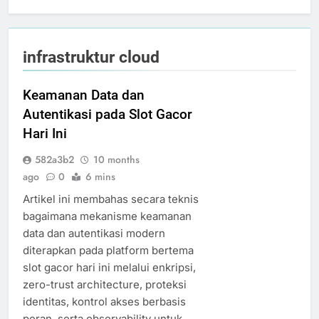
infrastruktur cloud
Keamanan Data dan
Autentikasi pada Slot Gacor
Hari Ini
582a3b2
10 months
ago
0
6 mins
Artikel ini membahas secara teknis
bagaimana mekanisme keamanan
data dan autentikasi modern
diterapkan pada platform bertema
slot gacor hari ini melalui enkripsi,
zero-trust architecture, proteksi
identitas, kontrol akses berbasis
peran, serta observability untuk