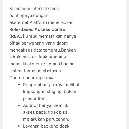
Keamanan internal sama
pentingnya dengan
eksternal.Platform menerapkan
Role-Based Access Control
(RBAC)
untuk memastikan hanya
pihak berwenang yang dapat
mengakses data tertentu.Bahkan
administrator tidak otomatis
memiliki akses ke semua bagian
sistem tanpa pembatasan.
Contoh penerapannya:
Pengembang hanya melihat
lingkungan staging, bukan
production.
Auditor hanya memiliki
akses baca, tidak bisa
melakukan perubahan.
Layanan backend tidak