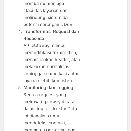
membantu menjaga
stabilitas layanan dan
melindungi sistem dari
potensi serangan DDoS.
Transformasi Request dan
Response
API Gateway mampu
memodifikasi format data,
menambahkan header, atau
melakukan normalisasi
sehingga komunikasi antar
layanan lebih konsisten.
Monitoring dan Logging
Semua request yang
melewati gateway dicatat
dalam log terstruktur.Data
ini dianalisis untuk
mendeteksi anomali,
memantau performa, dan