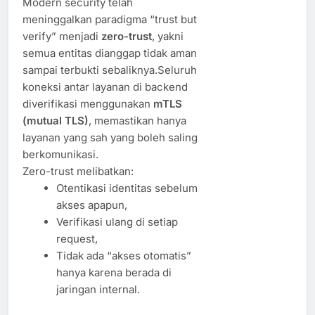
Modern security telah
meninggalkan paradigma “trust but
verify” menjadi
zero-trust
, yakni
semua entitas dianggap tidak aman
sampai terbukti sebaliknya.Seluruh
koneksi antar layanan di backend
diverifikasi menggunakan
mTLS
(mutual TLS)
, memastikan hanya
layanan yang sah yang boleh saling
berkomunikasi.
Zero-trust melibatkan:
Otentikasi identitas sebelum
akses apapun,
Verifikasi ulang di setiap
request,
Tidak ada “akses otomatis”
hanya karena berada di
jaringan internal.