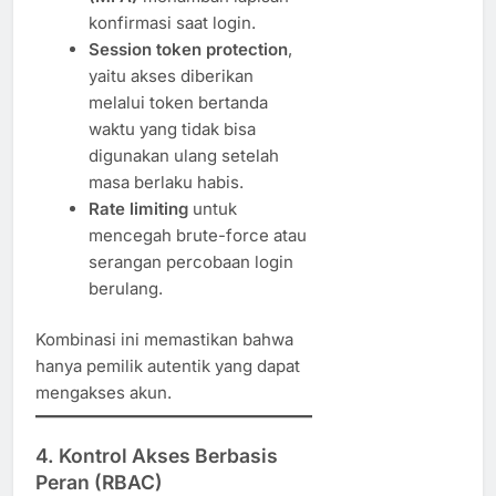
konfirmasi saat login.
Session token protection
,
yaitu akses diberikan
melalui token bertanda
waktu yang tidak bisa
digunakan ulang setelah
masa berlaku habis.
Rate limiting
untuk
mencegah brute-force atau
serangan percobaan login
berulang.
Kombinasi ini memastikan bahwa
hanya pemilik autentik yang dapat
mengakses akun.
4. Kontrol Akses Berbasis
Peran (RBAC)