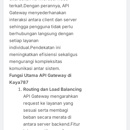
terkait.Dengan perannya, API
Gateway menyederhanakan
interaksi antara client dan server
sehingga pengguna tidak perlu
berhubungan langsung dengan
setiap layanan
individual.Pendekatan ini
meningkatkan efisiensi sekaligus
mengurangi kompleksitas
komunikasi antar sistem.
Fungsi Utama API Gateway di
Kaya787
Routing dan Load Balancing
API Gateway mengarahkan
request ke layanan yang
sesuai serta membagi
beban secara merata di
antara server backend.Fitur