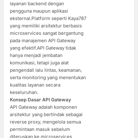
layanan backend dengan
pengguna maupun aplikasi
eksternal.Platform seperti Kaya787
yang memiliki arsitektur berbasis
microservices sangat bergantung
pada manajemen API Gateway
yang efektif.API Gateway tidak
hanya menjadi jembatan
komunikasi, tetapi juga alat
pengendali lalu lintas, keamanan,
serta monitoring yang menentukan
kualitas layanan secara
keseluruhan.
Konsep Dasar API Gateway
API Gateway adalah komponen
arsitektur yang bertindak sebagai
reverse proxy, mengelola semua
permintaan masuk sebelum
diteruskan ke microservices