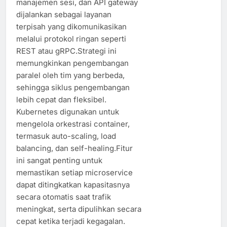
manajemen sesi, dan API gateway
dijalankan sebagai layanan
terpisah yang dikomunikasikan
melalui protokol ringan seperti
REST atau gRPC.Strategi ini
memungkinkan pengembangan
paralel oleh tim yang berbeda,
sehingga siklus pengembangan
lebih cepat dan fleksibel.
Kubernetes digunakan untuk
mengelola orkestrasi container,
termasuk auto-scaling, load
balancing, dan self-healing.Fitur
ini sangat penting untuk
memastikan setiap microservice
dapat ditingkatkan kapasitasnya
secara otomatis saat trafik
meningkat, serta dipulihkan secara
cepat ketika terjadi kegagalan.