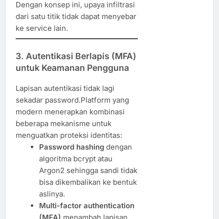
Dengan konsep ini, upaya infiltrasi
dari satu titik tidak dapat menyebar
ke service lain.
3. Autentikasi Berlapis (MFA)
untuk Keamanan Pengguna
Lapisan autentikasi tidak lagi
sekadar password.Platform yang
modern menerapkan kombinasi
beberapa mekanisme untuk
menguatkan proteksi identitas:
Password hashing
dengan
algoritma bcrypt atau
Argon2 sehingga sandi tidak
bisa dikembalikan ke bentuk
aslinya.
Multi-factor authentication
(MFA)
menambah lapisan