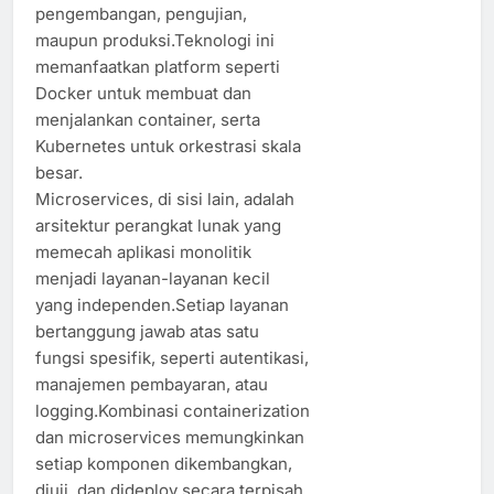
pengembangan, pengujian,
maupun produksi.Teknologi ini
memanfaatkan platform seperti
Docker untuk membuat dan
menjalankan container, serta
Kubernetes untuk orkestrasi skala
besar.
Microservices, di sisi lain, adalah
arsitektur perangkat lunak yang
memecah aplikasi monolitik
menjadi layanan-layanan kecil
yang independen.Setiap layanan
bertanggung jawab atas satu
fungsi spesifik, seperti autentikasi,
manajemen pembayaran, atau
logging.Kombinasi containerization
dan microservices memungkinkan
setiap komponen dikembangkan,
diuji, dan dideploy secara terpisah