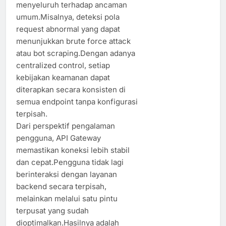
menyeluruh terhadap ancaman
umum.Misalnya, deteksi pola
request abnormal yang dapat
menunjukkan brute force attack
atau bot scraping.Dengan adanya
centralized control, setiap
kebijakan keamanan dapat
diterapkan secara konsisten di
semua endpoint tanpa konfigurasi
terpisah.
Dari perspektif pengalaman
pengguna, API Gateway
memastikan koneksi lebih stabil
dan cepat.Pengguna tidak lagi
berinteraksi dengan layanan
backend secara terpisah,
melainkan melalui satu pintu
terpusat yang sudah
dioptimalkan.Hasilnya adalah