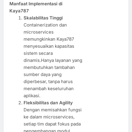
Manfaat Implementasi di
Kaya787
Skalabilitas Tinggi
Containerization dan
microservices
memungkinkan Kaya787
menyesuaikan kapasitas
sistem secara
dinamis.Hanya layanan yang
membutuhkan tambahan
sumber daya yang
diperbesar, tanpa harus
menambah keseluruhan
aplikasi.
Fleksibilitas dan Agility
Dengan memisahkan fungsi
ke dalam microservices,
setiap tim dapat fokus pada
pengembangan modul