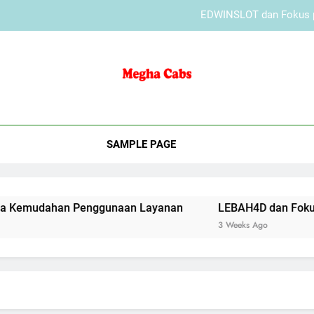
EDWINSLOT dan Fokus 
LEBAH4D dan Fokus pada Kemudahan Pen
KAYA787 dan Fokus pada Kemudahan Pe
ha Cabs
Cara Menjaga 
erjalanan Aman Dan Nyaman Dengan Megha Cabs. Solusi Transp
EDWINSLOT dan Fokus 
SAMPLE PAGE
LEBAH4D dan Fokus pada Kemudahan Pen
KAYA787 dan Fokus pada Kemudahan Pe
an Penggunaan Layanan
LEBAH4D dan Fokus pada Kem
3 Weeks Ago