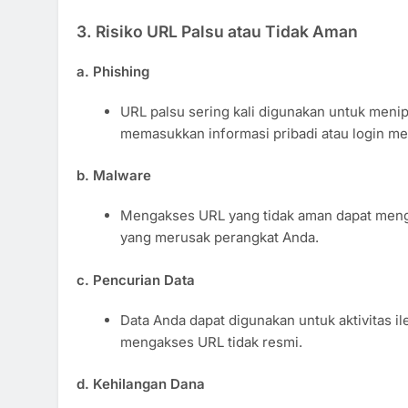
3. Risiko URL Palsu atau Tidak Aman
a. Phishing
URL palsu sering kali digunakan untuk meni
memasukkan informasi pribadi atau login me
b. Malware
Mengakses URL yang tidak aman dapat men
yang merusak perangkat Anda.
c. Pencurian Data
Data Anda dapat digunakan untuk aktivitas il
mengakses URL tidak resmi.
d. Kehilangan Dana