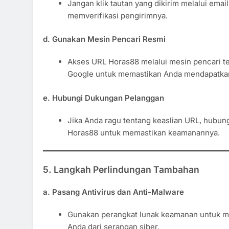
Jangan klik tautan yang dikirim melalui emai
memverifikasi pengirimnya.
d. Gunakan Mesin Pencari Resmi
Akses URL Horas88 melalui mesin pencari te
Google untuk memastikan Anda mendapatkan 
e. Hubungi Dukungan Pelanggan
Jika Anda ragu tentang keaslian URL, hubun
Horas88 untuk memastikan keamanannya.
5. Langkah Perlindungan Tambahan
a. Pasang Antivirus dan Anti-Malware
Gunakan perangkat lunak keamanan untuk m
Anda dari serangan siber.