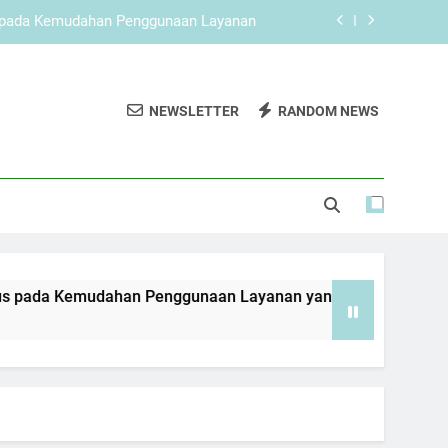
pada Kemudahan Penggunaan Layanan
ggunaan Layanan yang Lebih Terarah
nggunaan Layanan yang Lebih Terarah
NEWSLETTER
RANDOM NEWS
Privasi Pengguna saat LEBAH4D Login
ortasi Yang Terpercaya.
pada Kemudahan Penggunaan Layanan
ggunaan Layanan yang Lebih Terarah
nggunaan Layanan yang Lebih Terarah
udahan Penggunaan Layanan yang Lebih Terarah
KAYA
3 Wee