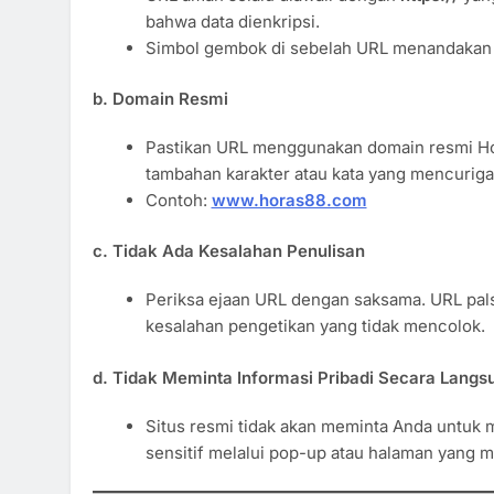
bahwa data dienkripsi.
Simbol gembok di sebelah URL menandakan 
b. Domain Resmi
Pastikan URL menggunakan domain resmi Ho
tambahan karakter atau kata yang mencuriga
Contoh:
www.horas88.com
c. Tidak Ada Kesalahan Penulisan
Periksa ejaan URL dengan saksama. URL palsu
kesalahan pengetikan yang tidak mencolok.
d. Tidak Meminta Informasi Pribadi Secara Langs
Situs resmi tidak akan meminta Anda untuk
sensitif melalui pop-up atau halaman yang 