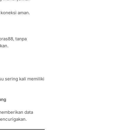
koneksi aman.
ras88, tanpa
kan.
 sering kali memiliki
ung
 memberikan data
mencurigakan.