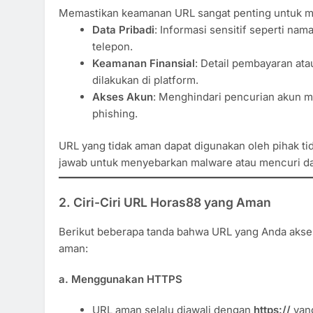
Memastikan keamanan URL sangat penting untuk m
Data Pribadi
: Informasi sensitif seperti nam
telepon.
Keamanan Finansial
: Detail pembayaran ata
dilakukan di platform.
Akses Akun
: Menghindari pencurian akun m
phishing.
URL yang tidak aman dapat digunakan oleh pihak t
jawab untuk menyebarkan malware atau mencuri dat
2. Ciri-Ciri URL Horas88 yang Aman
Berikut beberapa tanda bahwa URL yang Anda akse
aman:
a. Menggunakan HTTPS
URL aman selalu diawali dengan
https://
yan