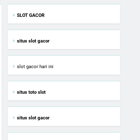
SLOT GACOR
situs slot gacor
slot gacor hari ini
situs toto slot
situs slot gacor